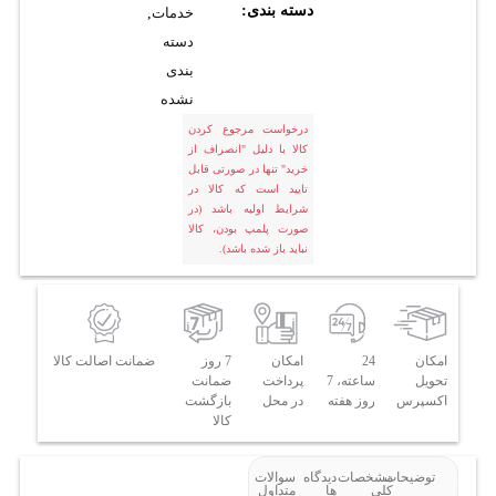
دسته بندی:
خدمات
,
دسته
بندی
نشده
درخواست مرجوع کردن
کالا با دلیل "انصراف از
خرید" تنها در صورتی قابل
تایید است که کالا در
شرایط اولیه باشد (در
صورت پلمپ بودن، کالا
نباید باز شده باشد).
امکان
24
امکان
7 روز
ضمانت اصالت کالا
تحویل
ساعته، 7
پرداخت
ضمانت
اکسپرس
روز هفته
در محل
بازگشت
کالا
توضیحات
مشخصات
دیدگاه
سوالات
کلی
ها
متداول