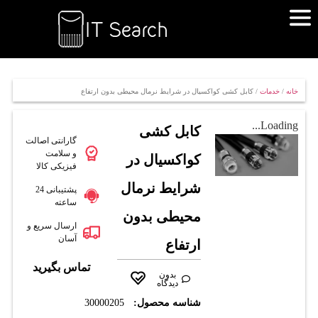
خانه
/
خدمات
/ کابل کشی کواکسیال در شرایط نرمال محیطی بدون ارتفاع
Loading...
کابل کشی
گارانتی اصالت
و سلامت
کواکسیال در
فیزیکی کالا
شرایط نرمال
پشتیبانی 24
ساعته
محیطی بدون
ارسال سریع و
آسان
ارتفاع
تماس بگیرید
بدون
دیدگاه
شناسه محصول:
30000205