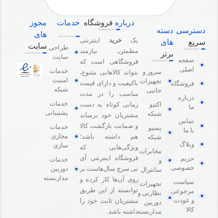
درباره
فروشگاه
خدمات
مجوز
دسترسی
دسته
های
یک
خرید
اینترنتی
سریع
های
سایت
طراحی
مطمئن، نیازمند
برتر
سایت
صفحه
فروشگاهی است که
اصلی
خدمات
سرور و
بتواند کالاهایی متنوع،
امنیت
تجهیزات
باکیفیت و دارای قیمت
فروشگاه
شبکه
جانبی
مناسب را در مدت
درباره
خدمات
اکتیو
زمانی کوتاه به دست
ما
پشتیبانی
شبکه
مشتریان خود برساند
تماس
و ضمانت بازگشت کالا
خدمات
پسیو
با ما
مجازی
هم داشته باشد؛
شبکه
وبلاگ
سازی
ویژگی‌هایی که
مخابرات
فروشگاه اینترنتی آی
حریم
خدمات
و
خصوصی
دوربین
تی سرچ سال‌هاست بر
سانترال
مداربسته
روی آن‌ها کار کرده و
سیاست
تجهیزات
توانسته از این طریق
مرجوعی
نظارتی و
و عودت
مشتریان ثابت خود را
دوربین
کالا
مداربسته
داشته باشد.