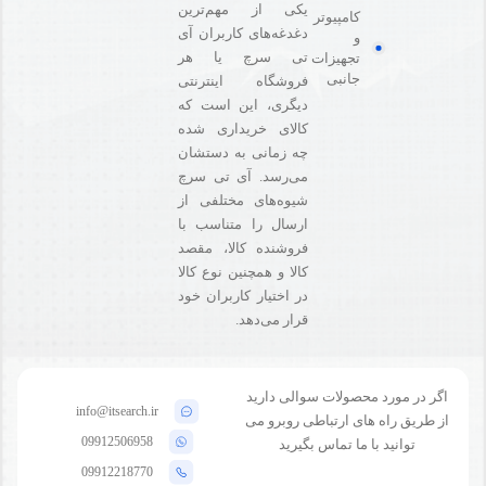
یکی از مهم‌ترین
کامپیوتر
دغدغه‌های کاربران آی
و
تی سرچ یا هر
تجهیزات
جانبی
فروشگاه‌ اینترنتی
دیگری، این است که
کالای خریداری شده
چه زمانی به دستشان
می‌رسد. آی تی سرچ
شیوه‌های مختلفی از
ارسال را متناسب با
فروشنده کالا،‌ مقصد
کالا و همچنین نوع کالا
در اختیار کاربران خود
قرار می‌دهد.
اگر در مورد محصولات سوالی دارید
info@itsearch.ir
از طریق راه های ارتباطی روبرو می
09912506958
توانید با ما تماس بگیرید
09912218770