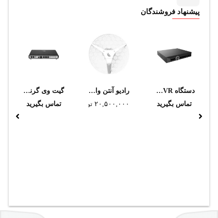
پیشنهاد فروشندگان
دستگاه NVR تحت شبکه تیاندی مدل TC-R3232 I/B/K/V3.1
رادیو آنتن وایرلس میکروتیک مدل LHG 5 _ RBLHG-5nD
گیت وی گرنداستریم مدل GXW4104
تماس بگیرید
۲۰,۵۰۰,۰۰۰
تومان
تماس بگیرید