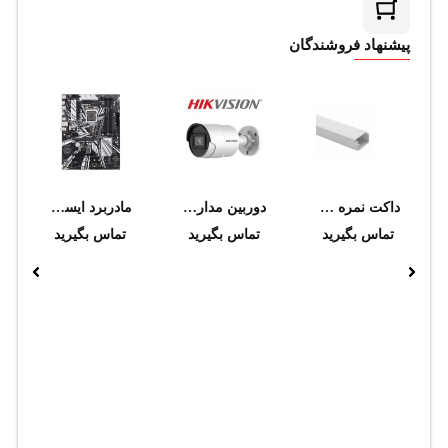
پیشنهاد فروشندگان
داکت نمره 30*50 سوپيتا
دوربین مداربسته هایک ویژن مدل DS-2CD2046G2-I (2.8 mm)
مادربرد ایسوس مدل PRIME Z390-P
تماس بگیرید
تماس بگیرید
تماس بگیرید