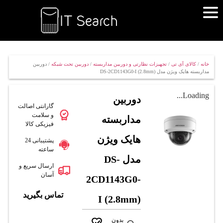
خانه
/
کالای آی تی
/
تجهیزات نظارتی و دوربین مداربسته
/
دوربین تحت شبکه
/ دوربین
مداربسته هایک ویژن مدل DS-2CD1143G0-I (2.8mm)
Loading...
دوربین
گارانتی اصالت
و سلامت
مداربسته
فیزیکی کالا
هایک ویژن
پشتیبانی 24
ساعته
مدل DS-
ارسال سریع و
آسان
2CD1143G0-
تماس بگیرید
I (2.8mm)
بدون