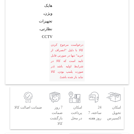
هایک
ویژن،
تجهیزات
نظارتی،
CCTV
درخواست مرجوع کردن
کالا با دلیل "انصراف از
خرید" تنها در صورتی قابل
تایید است که کالا در
شرایط اولیه باشد (در
صورت پلمپ بودن، کالا
نباید باز شده باشد).
امکان
24
امکان
7 روز
ضمانت اصالت کالا
تحویل
ساعته، 7
پرداخت
ضمانت
اکسپرس
روز هفته
در محل
بازگشت
کالا