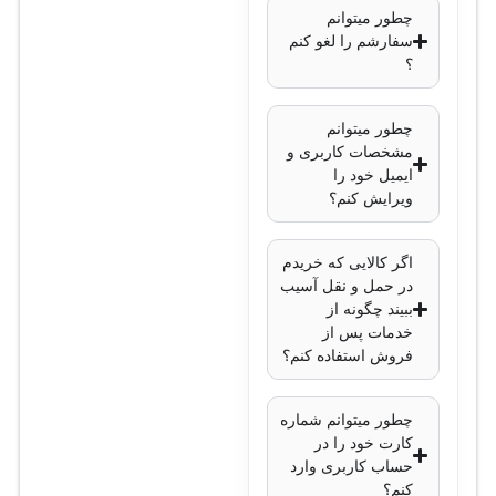
چطور میتوانم
مادون قرمز (IR) تا
سفارشم را لغو کنم
30 متر
؟
فناوری
فشرده‌سازی
:
چطور میتوانم
مشخصات کاربری و
H.265+, H.265,
ایمیل خود را
H.264+, H.264
ویرایش کنم؟
کاهش نویز دیجیتال
:
3D DNR
اگر کالایی که خریدم
استاندارد مقاومتی
:
در حمل و نقل آسیب
IP67 (مقاوم در
ببیند چگونه از
خدمات پس از
برابر آب و گرد و
فروش استفاده کنم؟
غبار)
منبع تغذیه
: 12 ولت
چطور میتوانم شماره
DC یا PoE (تغذیه از
کارت خود را در
طریق شبکه)
حساب کاربری وارد
کنم؟
مصرف برق
: