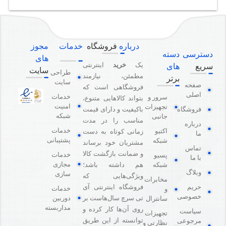
درباره
فروشگاه
خدمات
مجوز
دسترسی
دسته
های
یک
خرید
اینترنتی
سریع
های
سایت
طراحی
مطمئن، نیازمند
برتر
سایت
صفحه
فروشگاهی است که
اصلی
خدمات
سرور و
بتواند کالاهایی متنوع،
امنیت
تجهیزات
باکیفیت و دارای قیمت
فروشگاه
شبکه
جانبی
مناسب را در مدت
درباره
خدمات
اکتیو
زمانی کوتاه به دست
ما
پشتیبانی
شبکه
مشتریان خود برساند
تماس
و ضمانت بازگشت کالا
خدمات
پسیو
با ما
مجازی
هم داشته باشد؛
شبکه
وبلاگ
سازی
ویژگی‌هایی که
مخابرات
فروشگاه اینترنتی آی
حریم
خدمات
و
خصوصی
دوربین
تی سرچ سال‌هاست بر
سانترال
مداربسته
روی آن‌ها کار کرده و
سیاست
تجهیزات
توانسته از این طریق
مرجوعی
نظارتی و