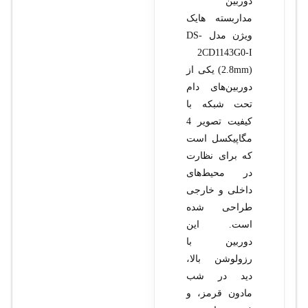
دوربین
مداربسته هایک
ویژن مدل DS-
2CD1143G0-I
(2.8mm) یکی از
دوربین‌های دام
تحت شبکه با
کیفیت تصویر 4
مگاپیکسل است
که برای نظارت
در محیط‌های
داخلی و خارجی
طراحی شده
است. این
دوربین با
رزولوشن بالا،
دید در شب
مادون قرمز، و