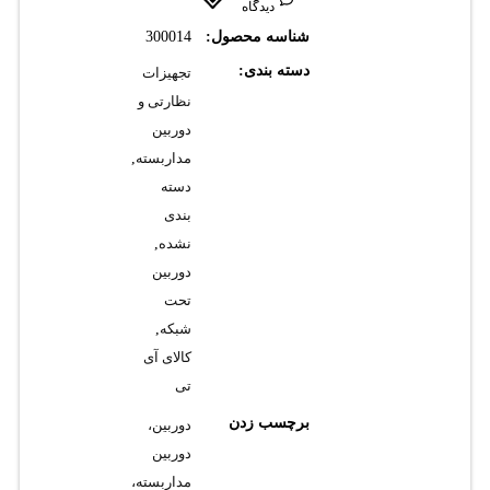
دیدگاه
شناسه محصول:
300014
دسته بندی:
تجهیزات
نظارتی و
دوربین
مداربسته
,
دسته
بندی
نشده
,
دوربین
تحت
شبکه
,
کالای آی
تی
برچسب زدن
دوربین،
دوربین
مداربسته،