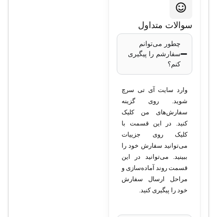
2CD1143G0-I
سوالات متداول
(2.8mm)
چطور می‌توانم
سفارشم را پیگیری
کنم؟
نوع دوربین
: دام
(Dome)
وارد سایت آی تی سرچ
کیفیت تصویر
: 4
شوید. روی گزینه
مگاپیکسل
سفارش‌های من کلیک
رزولوشن تصویر
:
کنید. در این قسمت با
کلیک روی جزییات
2560×1440 پیکسل
می‌توانید سفارش خود را
لنز
: ثابت 2.8
ببینید. می‌توانید در این
میلی‌متر
قسمت روند آماده‌سازی و
زاویه دید لنز
: حدود
مراحل ارسال سفارش
105 درجه
خود را پیگیری کنید.
نوع سنسور
: CMOS
فناوری دید در شب
: