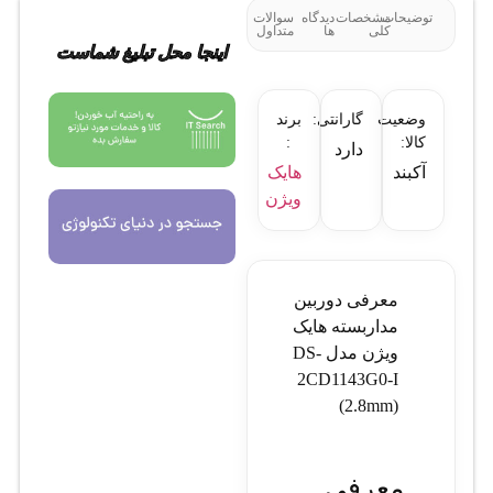
توضیحات
مشخصات
دیدگاه
سوالات
کلی
ها
متداول
اینجا محل تبلیغ شماست
وضعیت
گارانتی:
برند
کالا:
:
دارد
آکبند
هایک
ویژن
معرفی دوربین
مداربسته هایک
ویژن مدل DS-
2CD1143G0-I
(2.8mm)
معرفی