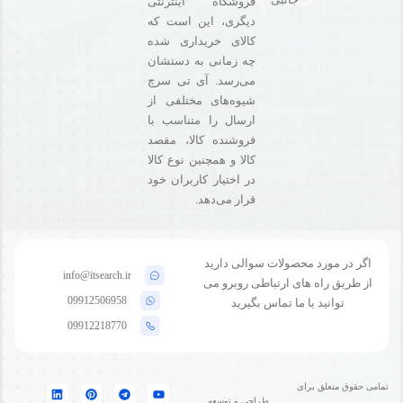
فروشگاه‌ اینترنتی
دیگری، این است که
کالای خریداری شده
چه زمانی به دستشان
می‌رسد. آی تی سرچ
شیوه‌های مختلفی از
ارسال را متناسب با
فروشنده کالا،‌ مقصد
کالا و همچنین نوع کالا
در اختیار کاربران خود
قرار می‌دهد.
اگر در مورد محصولات سوالی دارید
info@itsearch.ir
از طریق راه های ارتباطی روبرو می
09912506958
توانید با ما تماس بگیرید
09912218770
تمامی حقوق متعلق برای
طراحی و توسعه