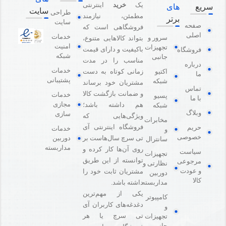
یک
خرید
اینترنتی
سریع
های
سایت
طراحی
مطمئن، نیازمند
برتر
سایت
صفحه
فروشگاهی است که
اصلی
خدمات
سرور و
بتواند کالاهایی متنوع،
امنیت
تجهیزات
باکیفیت و دارای قیمت
فروشگاه
شبکه
جانبی
مناسب را در مدت
درباره
خدمات
اکتیو
زمانی کوتاه به دست
ما
پشتیبانی
شبکه
مشتریان خود برساند
تماس
و ضمانت بازگشت کالا
خدمات
پسیو
با ما
مجازی
هم داشته باشد؛
شبکه
وبلاگ
سازی
ویژگی‌هایی که
مخابرات
فروشگاه اینترنتی آی
حریم
خدمات
و
خصوصی
دوربین
تی سرچ سال‌هاست بر
سانترال
مداربسته
روی آن‌ها کار کرده و
سیاست
تجهیزات
توانسته از این طریق
مرجوعی
نظارتی و
و عودت
مشتریان ثابت خود را
دوربین
کالا
مداربسته
داشته باشد.
یکی از مهم‌ترین
کامپیوتر
دغدغه‌های کاربران آی
و
تی سرچ یا هر
تجهیزات
جانبی