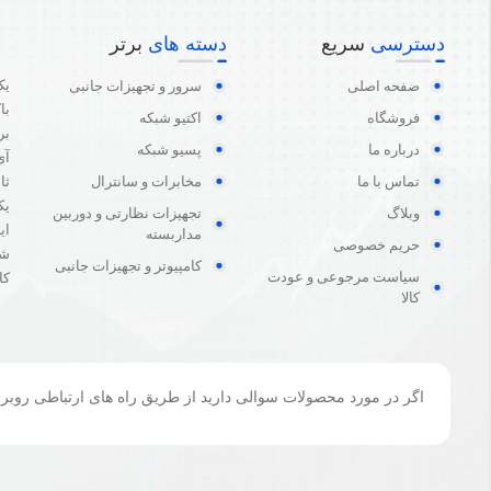
دسترسی
سریع
دسته های
برتر
یک
صفحه اصلی
سرور و تجهیزات جانبی
با
فروشگاه
اکتیو شبکه
بر
درباره ما
پسیو شبکه
آی
تماس با ما
مخابرات و سانترال
ثا
یک
وبلاگ
تجهیزات نظارتی و دوربین
ای
مداربسته
حریم خصوصی
شی
کامپیوتر و تجهیزات جانبی
سیاست مرجوعی و عودت
کا
کالا
اگر در مورد محصولات سوالی دارید از طریق راه های ارتباطی روبرو م