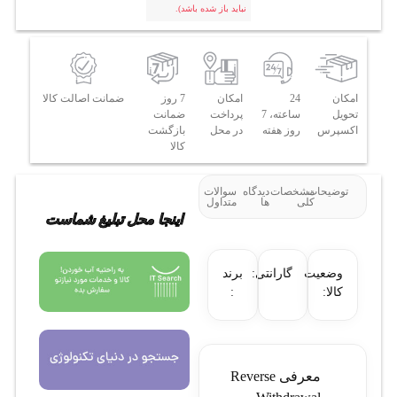
نباید باز شده باشد).
امکان
24
امکان
7 روز
ضمانت اصالت کالا
تحویل
ساعته، 7
پرداخت
ضمانت
اکسپرس
روز هفته
در محل
بازگشت
کالا
توضیحات
مشخصات
دیدگاه
سوالات
کلی
ها
متداول
اینجا محل تبلیغ شماست
وضعیت
گارانتی:
برند
کالا:
:
معرفی Reverse