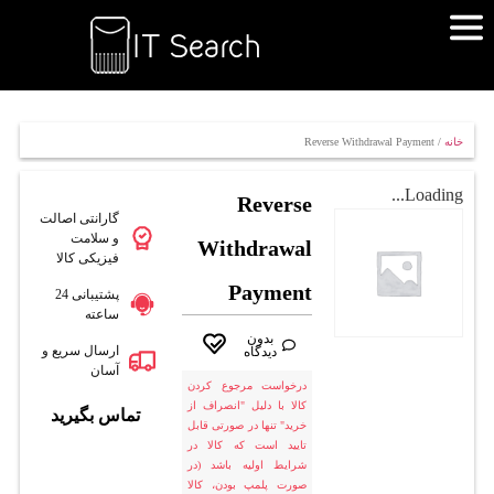
خانه
/ Reverse Withdrawal Payment
Loading...
Reverse
گارانتی اصالت
و سلامت
Withdrawal
فیزیکی کالا
Payment
پشتیبانی 24
ساعته
بدون
ارسال سریع و
دیدگاه
آسان
درخواست مرجوع کردن
کالا با دلیل "انصراف از
تماس بگیرید
خرید" تنها در صورتی قابل
تایید است که کالا در
شرایط اولیه باشد (در
صورت پلمپ بودن، کالا