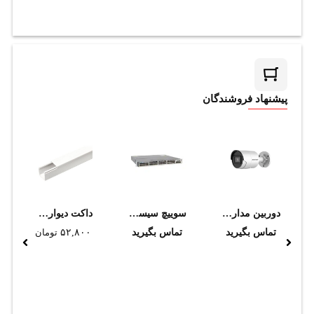
پیشنهاد فروشندگان
دوربین مداربسته هایک ویژن مدل DS-2CD2063G2-I 2.8mm
سوييچ سيسکو مدل WS-C3750X-48P-S
داکت ديواري دانوب 40*35
تماس بگیرید
تماس بگیرید
۵۲,۸۰۰
تومان