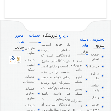
درباره
فروشگاه
خدمات
مجوز
دسترسی
دسته
های
یک
خرید
اینترنتی
سریع
های
سایت
طراحی
مطمئن، نیازمند
برتر
سایت
صفحه
فروشگاهی است که
اصلی
خدمات
سرور و
بتواند کالاهایی متنوع،
امنیت
تجهیزات
باکیفیت و دارای قیمت
فروشگاه
شبکه
جانبی
مناسب را در مدت
درباره
خدمات
اکتیو
زمانی کوتاه به دست
ما
پشتیبانی
شبکه
مشتریان خود برساند
تماس
و ضمانت بازگشت کالا
خدمات
پسیو
با ما
مجازی
هم داشته باشد؛
شبکه
وبلاگ
سازی
ویژگی‌هایی که
مخابرات
فروشگاه اینترنتی آی
حریم
خدمات
و
خصوصی
دوربین
تی سرچ سال‌هاست بر
سانترال