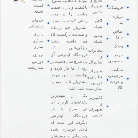
سرور و
بتواند کالاهایی متنوع،
امنیت
تجهیزات
باکیفیت و دارای قیمت
فروشگاه
شبکه
جانبی
مناسب را در مدت
درباره
خدمات
اکتیو
زمانی کوتاه به دست
ما
پشتیبانی
شبکه
مشتریان خود برساند
تماس
و ضمانت بازگشت کالا
خدمات
پسیو
با ما
مجازی
هم داشته باشد؛
شبکه
وبلاگ
سازی
ویژگی‌هایی که
مخابرات
فروشگاه اینترنتی آی
حریم
خدمات
و
خصوصی
دوربین
تی سرچ سال‌هاست بر
سانترال
مداربسته
روی آن‌ها کار کرده و
سیاست
تجهیزات
توانسته از این طریق
مرجوعی
نظارتی و
و عودت
مشتریان ثابت خود را
دوربین
کالا
مداربسته
داشته باشد.
یکی از مهم‌ترین
کامپیوتر
دغدغه‌های کاربران آی
و
تی سرچ یا هر
تجهیزات
جانبی
فروشگاه‌ اینترنتی
دیگری، این است که
کالای خریداری شده
چه زمانی به دستشان