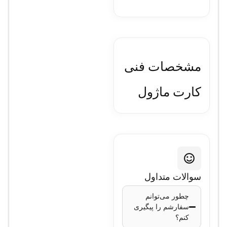
مشخصات فنی
کارت ماژول
سیسکو مدل
C9300-NM-8X
مدل:
Cisco C9300-
سوالات متداول
NM-8X
چطور می‌توانم
تعداد پورت‌ها:
8
سفارشم را پیگیری
پورت SFP+
کنم؟