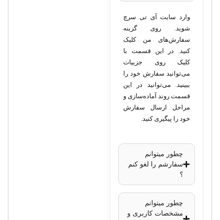
نوع پورت‌ها:
SFP+
با پشتیبانی از 10G
وارد سایت آی تی سرچ
پشتیبانی از سرعت:
شوید. روی گزینه
سفارش‌های من کلیک
1G/10G برای هر
کنید. در این قسمت با
پورت
کلیک روی جزییات
سازگاری:
می‌توانید سفارش خود را
سوئیچ‌های سری
ببینید. می‌توانید در این
قسمت روند آماده‌سازی و
Cisco Catalyst 9300
مراحل ارسال سفارش
کاربرد:
افزایش
خود را پیگیری کنید.
ظرفیت Uplink،
اتصال سریع‌تر بین
سوئیچ‌ها و مراکز
چطور میتوانم
سفارشم را لغو کنم
داده
؟
نوع ارتباط:
فیبر
نوری یا مسی بسته
چطور میتوانم
به نوع ماژول‌های
مشخصات کاربری و