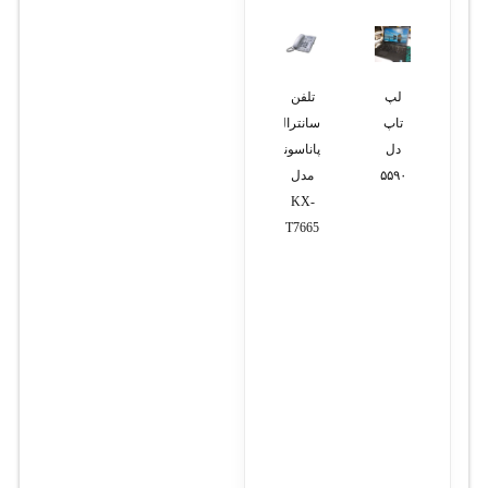
لپ
تلفن
تلفن
تلفن
تلفن
تاپ
سانترال
سانترال
بی
تحت
دل
پاناسونیک
پاناسونیک
سیم
شبکه
۵۵۹۰
مدل
مدل
پاناسونیک
یالینک
KX-
KX-
مدل
T58W
Pro
KX-
T7730X
T7665
with
TG3711SX
Camera
(استوک)