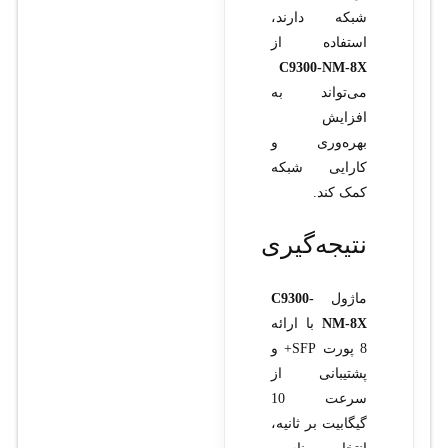
شبکه دارند،
استفاده از
C9300-NM-8X
می‌تواند به
افزایش
بهره‌وری و
کارایی شبکه
کمک کند.
نتیجه‌گیری
ماژول
C9300-
NM-8X
با ارائه
8 پورت SFP+ و
پشتیبانی از
سرعت 10
گیگابیت بر ثانیه،