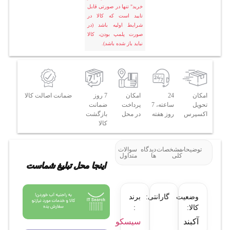
خرید" تنها در صورتی قابل
تایید است که کالا در
شرایط اولیه باشد (در
صورت پلمپ بودن، کالا
نباید باز شده باشد).
امکان
24
امکان
7 روز
ضمانت اصالت کالا
تحویل
ساعته، 7
پرداخت
ضمانت
اکسپرس
روز هفته
در محل
بازگشت
کالا
توضیحات
مشخصات
دیدگاه
سوالات
کلی
ها
متداول
اینجا محل تبلیغ شماست
وضعیت
گارانتی:
برند
کالا:
:
آکبند
سیسکو