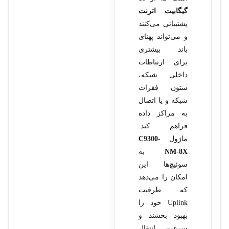
گیگابیت اترنت
پشتیبانی می‌کنند
و می‌تواند پهنای
باند بیشتری
برای ارتباطات
داخلی شبکه،
ستون فقرات
شبکه و یا اتصال
به مراکز داده
فراهم کند.
ماژول
C9300-
NM-8X
به
سوئیچ‌ها این
امکان را می‌دهد
که ظرفیت
Uplink خود را
بهبود بخشند و
سرعت انتقال