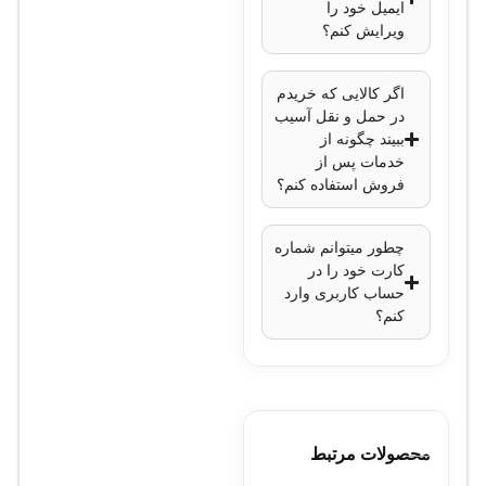
SFP+
ایمیل خود را
نصب:
نصب آسان و
ویرایش کنم؟
سریع بدون نیاز به
خاموش کردن
اگر کالایی که خریدم
در حمل و نقل آسیب
سوئیچ
ببیند چگونه از
ابعاد:
استاندارد
خدمات پس از
برای نصب در
فروش استفاده کنم؟
شاسی سوئیچ‌های
Cisco 9300
چطور میتوانم شماره
کارت خود را در
حساب کاربری وارد
کنم؟
محصولات مرتبط