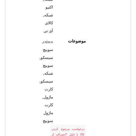
اکتیو
شبکه
,
کالای
آی تی
موضوعات
,
csisco
سوییچ
سیسکو
,
سوییچ
شبکه
,
سیسکو
,
کارت
ماژول
,
کارت
ماژول
سوییچ
درخواست مرجوع کردن
کالا با دلیل "انصراف از