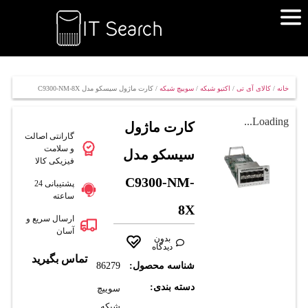
خانه
/
کالای آی تی
/
اکتیو شبکه
/
سوییچ شبکه
/ کارت ماژول سیسکو مدل C9300-NM-8X
Loading...
کارت ماژول
گارانتی اصالت
و سلامت
سیسکو مدل
فیزیکی کالا
C9300-NM-
پشتیبانی 24
ساعته
8X
ارسال سریع و
آسان
بدون
دیدگاه
تماس بگیرید
شناسه محصول:
86279
دسته بندی:
سوییچ
شبکه
,