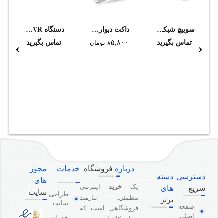
سوييچ شبکه سيسکو مدل WS-C2960G-8TC-L
داکت ديواري دانوب 40*60
دستگاه NVR تحت شبکه تیاندی مدل TC-R3110 I/B/L/V1.1
تماس بگیرید
۸۵,۸۰۰
تومان
تماس بگیرید
درباره
فروشگاه
خدمات
مجوز
دسترسی
دسته
های
یک
خرید
اینترنتی
سریع
های
سایت
طراحی
مطمئن، نیازمند
برتر
سایت
صفحه
فروشگاهی است که
اصلی
خدمات