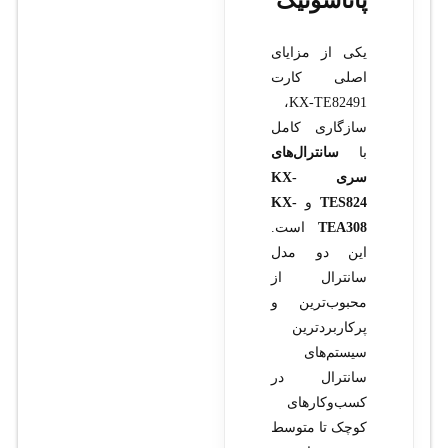
پاناسونیک
یکی از مزایای
اصلی کارت
KX-TE82491،
سازگاری کامل
با
سانترال‌های
سری KX-
TES824
و
KX-
TEA308
است.
این دو مدل
سانترال از
محبوب‌ترین و
پرکاربردترین
سیستم‌های
سانترال در
کسب‌وکارهای
کوچک تا متوسط