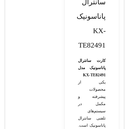
سانترال
پاناسونیک
KX-
TE82491
کارت سانترال
پاناسونیک مدل
KX-TE82491
یکی از
محصولات
پیشرفته و
مکمل در
سیستم‌های
تلفنی سانترال
پاناسونیک است.