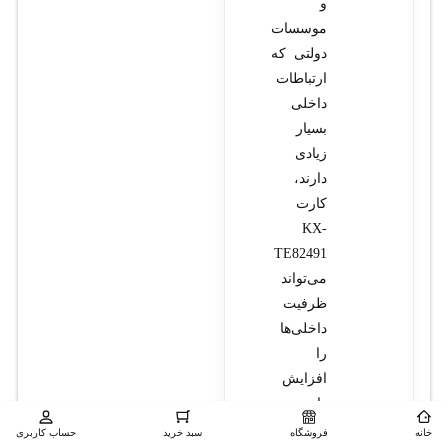
و
موسسات
دولتی که
ارتباطات
داخلی
بسیار
زیادی
دارند،
کارت
KX-
TE82491
می‌تواند
ظرفیت
داخلی‌ها
را
افزایش
داده و
ارتباطات
خانه
فروشگاه
سبد خرید
حساب کاربری