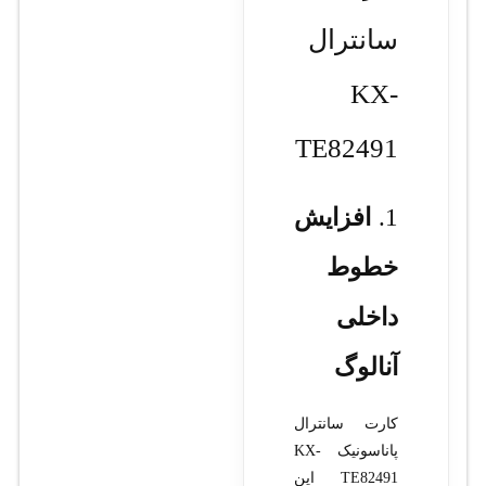
سانترال
KX-
TE82491
1.
افزایش
خطوط
داخلی
آنالوگ
کارت سانترال
پاناسونیک KX-
TE82491 این