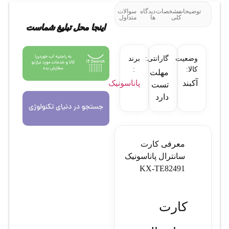
توضیحات
مشخصات
دیدگاه
سوالات
کلی
ها
متداول
اینجا محل تبلیغ شماست
وضعیت
گارانتی:
برند
کالا:
:
مهلت
آکبند
پاناسونیک
تست
دارد
معرفی کارت
سانترال پاناسونیک
KX-TE82491
کارت