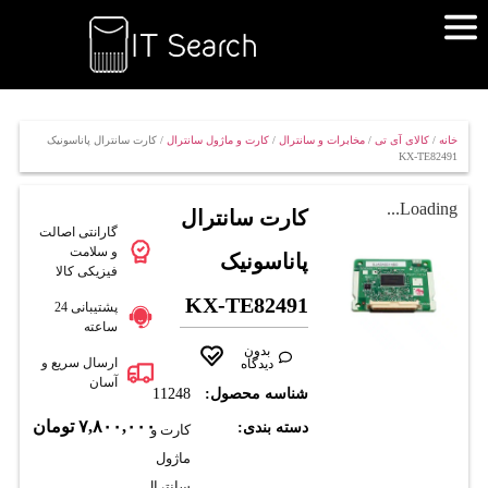
خانه
/
کالای آی تی
/
مخابرات و سانترال
/
کارت و ماژول سانترال
/ کارت سانترال پاناسونیک
KX-TE82491
Loading...
کارت سانترال
گارانتی اصالت
و سلامت
پاناسونیک
فیزیکی کالا
KX-TE82491
پشتیبانی 24
ساعته
بدون
ارسال سریع و
دیدگاه
آسان
شناسه محصول:
11248
۷,۸۰۰,۰۰۰
تومان
دسته بندی:
کارت و
ماژول
سانترال
,