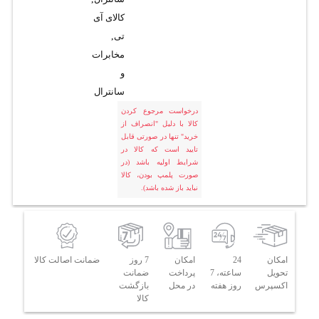
کالای آی
تی
,
مخابرات
و
سانترال
درخواست مرجوع کردن
کالا با دلیل "انصراف از
خرید" تنها در صورتی قابل
تایید است که کالا در
شرایط اولیه باشد (در
صورت پلمپ بودن، کالا
نباید باز شده باشد).
امکان
24
امکان
7 روز
ضمانت اصالت کالا
تحویل
ساعته، 7
پرداخت
ضمانت
اکسپرس
روز هفته
در محل
بازگشت
کالا