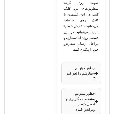
شوید. روی گزینه
کلی:
سفارش‌های من کلیک
کنید. در این قسمت با
کلیک روی جزییات
مدل:
Panasonic
می‌توانید سفارش خود را
KX-TDA0181
ببینید. می‌توانید در این
نوع دستگاه:
کارت
قسمت روند آماده‌سازی و
افزایش خطوط
مراحل ارسال سفارش
شهری آنالوگ
خود را پیگیری کنید.
(FXO)
تعداد خطوط شهری
چطور میتوانم
قابل پشتیبانی:
سفارشم را لغو کنم
اضافه کردن 16 خط
؟
شهری آنالوگ
(FXO)
چطور میتوانم
مشخصات کاربری و
سازگاری:
ایمیل خود را
ویرایش کنم؟