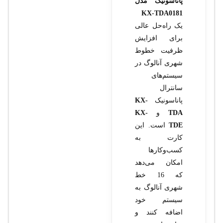
پاناسونیک مدل
KX-TDA0181
یک راه‌حل عالی
برای افزایش
ظرفیت خطوط
شهری آنالوگ در
سیستم‌های
سانترال
پاناسونیک
KX-
TDA
و
KX-
TDE
است. این
کارت به
کسب‌وکارها
امکان می‌دهد
که 16 خط
شهری آنالوگ به
سیستم خود
اضافه کنند و