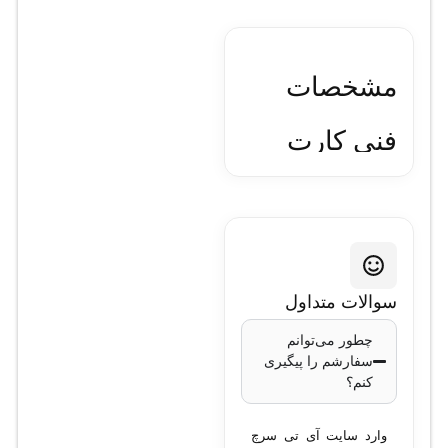
مشخصات
فنی کارت
سانترال
پاناسونیک
KX-
سوالات متداول
چطور می‌توانم
TDA0181
سفارشم را پیگیری
کنم؟
مشخصات
وارد سایت آی تی سرچ