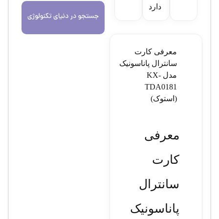
دارد
معرفی کارت
سانترال پاناسونیک
مدل KX-
TDA0181
(استوک)
معرفی
کارت
سانترال
پاناسونیک