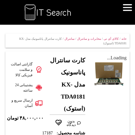
خانه
/
کالای آی تی
/
مخابرات و سانترال
/
سانترال
/ کارت سانترال پاناسونیک مدل KX-
TDA0181 (استوک)
Loading...
کارت سانترال
گارانتی اصالت
و سلامت
پاناسونیک
فیزیکی کالا
مدل KX-
پشتیبانی 24
ساعته
TDA0181
ارسال سریع و
آسان
(استوک)
۴۸,۰۰۰,۰۰۰
تومان
بدون
دیدگاه
شناسه محصول:
17187