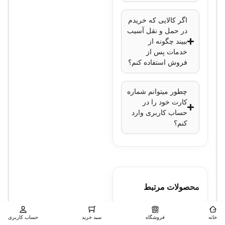
سازگار با:
اگر کالایی که خریدم
سیستم‌های سانترال
در حمل و نقل آسیب
Panasonic KX-TDA
ببیند چگونه از
و KX-TDE
خدمات پس از
فروش استفاده کنم؟
کاربرد:
چطور میتوانم شماره
افزایش ظرفیت:
کارت خود را در
حساب کاربری وارد
اضافه کردن 16 خط
کنم؟
شهری آنالوگ
پشتیبانی از خطوط
تلفنی آنالوگ:
بله
نصب و
محصولات مرتبط
پیکربندی:
خانه
فروشگاه
سبد خرید
حساب کاربری