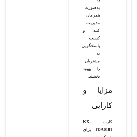
به‌صورت
همزمان
مدیریت
کنند و
کیفیت
پاسخگویی
به
مشتریان
را بهبود
بخشند.
مزایا و
کارایی
کارت
KX-
TDA0181
برای