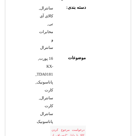
دسته بندی:
سانترال
,
کالای آی
تی
,
مخابرات
و
سانترال
موضوعات
16 پورت
,
KX-
,
TDA0181
پاناسونیک
,
کارت
سانترال
,
کارت
سانترال
پاناسونیک
درخواست مرجوع کردن
کالا با دلیل "انصراف از