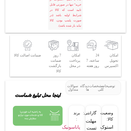
خرید" تنها در صورتی قابل
تایید است که کالا در
شرایط اولیه باشد (در
صورت پلمپ بودن، کالا
نباید باز شده باشد).
امکان
24
امکان
7 روز
ضمانت اصالت کالا
تحویل
ساعته، 7
پرداخت
ضمانت
اکسپرس
روز هفته
در محل
بازگشت
کالا
توضیحات
مشخصات
دیدگاه
سوالات
کلی
ها
متداول
اینجا محل تبلیغ شماست
وضعیت
گارانتی:
برند
کالا:
:
مهلت
استوک
پاناسونیک
تست