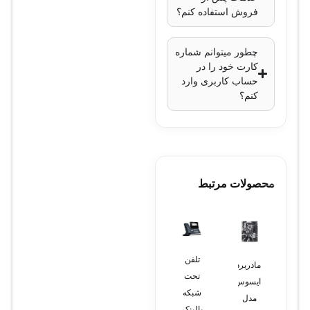
فروش استفاده کنم؟
افزایش تعداد
داخلی‌های آنالوگ در
چطور میتوانم شماره
سیستم سانترال
کارت خود را در
قابلیت ارتقاء:
بله،
حساب کاربری وارد
کنم؟
امکان افزودن به
سیستم سانترال
موجود
نصب و راه‌اندازی:
آسان و سریع
محصولات مرتبط
تلفن
مادربرد
دوربین
دستگاه
لپ
تحت
ایسوس
مداربسته
سانترال
تاپ اچ
شبکه
مدل
بولت
پاناسونیک
پی 15
یالینک