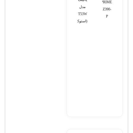
PRIME
2
مدل
dw
مدل
Z390-
مگاپیکسل
KX-
T53W
P
مدل
TES824
(استوک)
CBM238536-
K2010A