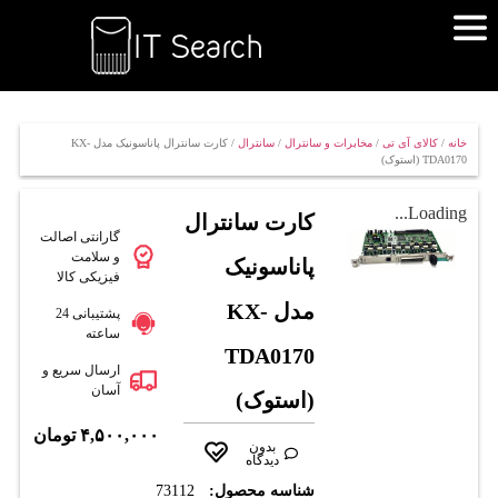
خانه
/
کالای آی تی
/
مخابرات و سانترال
/
سانترال
/ کارت سانترال پاناسونیک مدل KX-
TDA0170 (استوک)
Loading...
کارت سانترال
گارانتی اصالت
و سلامت
پاناسونیک
فیزیکی کالا
مدل KX-
پشتیبانی 24
ساعته
TDA0170
ارسال سریع و
آسان
(استوک)
۴,۵۰۰,۰۰۰
تومان
بدون
دیدگاه
شناسه محصول:
73112