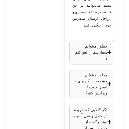
ببینید. می‌توانید در این
داخلی آنالوگ
قسمت روند آماده‌سازی و
سازگاری با
مراحل ارسال سفارش
سیستم‌های
خود را پیگیری کنید.
سانترال:
KX-
TDA100، KX-
چطور میتوانم
TDA200
سفارشم را لغو کنم
پشتیبانی از تلفن‌ها:
؟
تلفن‌های آنالوگ
قابلیت نمایش
چطور میتوانم
شناسه تماس‌گیرنده
مشخصات کاربری و
ایمیل خود را
(Caller ID):
بله
ویرایش کنم؟
قابلیت نصب
ماژولار:
بله
اگر کالایی که خریدم
ابعاد و وزن:
بسته
در حمل و نقل آسیب
به سیستم سانترال
ببیند چگونه از
خدمات پس از
نوع استفاده: