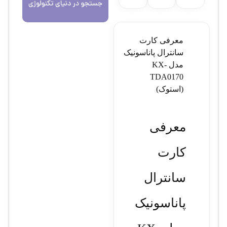
معرفی کارت
سانترال پاناسونیک
مدل KX-
TDA0170
(استوک)
معرفی
کارت
سانترال
پاناسونیک