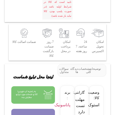
تایید است که کالا در
شرایط اولیه باشد (در
صورت پلمپ بودن، کالا
نباید باز شده باشد).
امکان
24
امکان
7 روز
ضمانت اصالت کالا
تحویل
ساعته، 7
پرداخت
ضمانت
اکسپرس
روز هفته
در محل
بازگشت
کالا
توضیحات
مشخصات
دیدگاه
سوالات
کلی
ها
متداول
اینجا محل تبلیغ شماست
وضعیت
گارانتی:
برند
کالا:
:
مهلت
استوک
پاناسونیک
تست
دارد