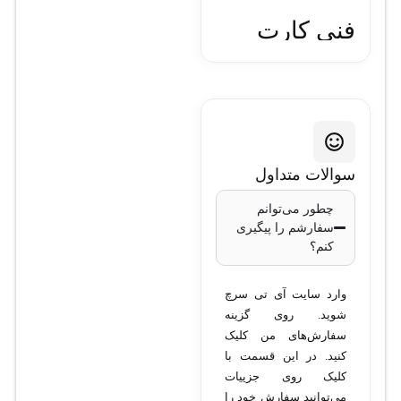
فنی کارت
سانترال
پاناسونیک
مدل KX-
سوالات متداول
چطور می‌توانم
TDA0170
سفارشم را پیگیری
کنم؟
مدل:
Panasonic
وارد سایت آی تی سرچ
KX-TDA0170
شوید. روی گزینه
نوع دستگاه:
کارت
سفارش‌های من کلیک
داخلی آنالوگ
کنید. در این قسمت با
تعداد خطوط
کلیک روی جزییات
می‌توانید سفارش خود را
داخلی:
8 خط