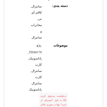
دسته بندی:
سانترال
,
کالای آی
تی
,
مخابرات
و
سانترال
موضوعات
KX-
,
TDA0170
پاناسونیک
,
کارت
سانترال
,
کارت
سانترال
پاناسونیک
درخواست مرجوع کردن
کالا با دلیل "انصراف از
خرید" تنها در صورتی قابل