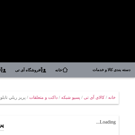
دسته بندی کالا و خدمات
خانه
فروشگاه آی تی
د
خانه
/
کالای آی تی
/
پسیو شبکه
/
داکت و متعلقات
/ پريز ريلي تابلو
Loading...
پر