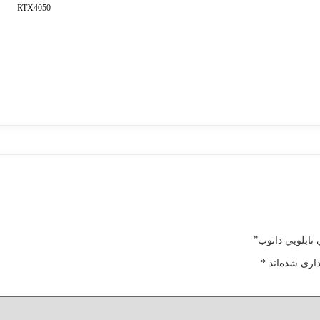
RTX4050
 تابلويي دانوب”
اری شده‌اند
*