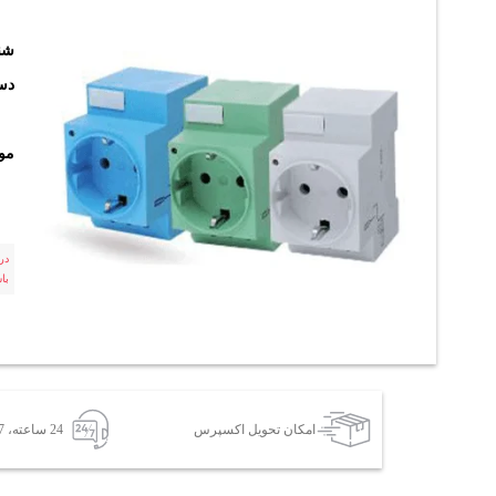
شن
دست
مو
در
با
امکان تحویل اکسپرس
24 ساعته، 7 روز هفته