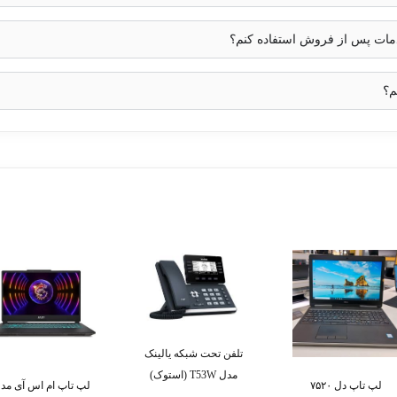
خدمات پس از فروش استفاده کنم؟
م؟
تلفن تحت شبکه یالینک
مدل T53W (استوک)
لپ تاپ دل ۷۵۲۰
لپ تاپ ام اس آی مد