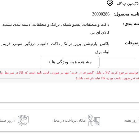
بدون دیدگاه
اسه محصول:
30000286
ه بندی:
داکت و متعلقات
,
پسیو شبکه
,
ترانک و متعلقات
,
دسته بندی نشده
,
کالای آی تی
ضوعات
باکس
,
پارتیشن
,
پریز
,
ترانک
,
داکت
,
دانوب
,
درزگیر
,
سینی
,
فریم
,
لوله برق
مشاهده همه ویژگی ها
خواست مرجوع کردن کالا با دلیل "انصراف از خرید" تنها در صورتی قابل تایید است که کالا در شرایط اولی
شد (در صورت پلمپ بودن، کالا نباید باز شده باشد).
امکان پرداخت در محل
7 روز ضمانت بازگشت کالا