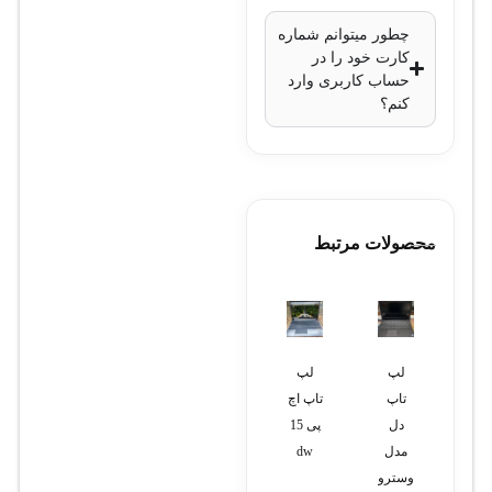
چطور میتوانم شماره
کارت خود را در
حساب کاربری وارد
کنم؟
محصولات مرتبط
لپ
لپ
دستگاه
تلفن
سوئیچ
تاپ
تاپ اچ
سانترال
سانترال
Cisco
دل
پی 15
پاناسونیک
پاناسونیک
مدل
مدل
dw
KX-
مدل
3560-
وسترو
TES824
KX-
8Pc