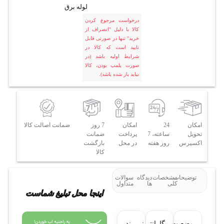
لوله برق
درخواست مرجوع کردن
کالا با دلیل "انصراف از
خرید" تنها در صورتی قابل
تایید است که کالا در
شرایط اولیه باشد (در
صورت پلمپ بودن، کالا
نباید باز شده باشد).
امکان
24
امکان
7 روز
ضمانت اصالت کالا
تحویل
ساعته، 7
پرداخت
ضمانت
اکسپرس
روز هفته
در محل
بازگشت
کالا
توضیحات
مشخصات
دیدگاه
سوالات
کلی
ها
متداول
اینجا محل تبلیغ شماست
وضعیت
گارانتی:
برند