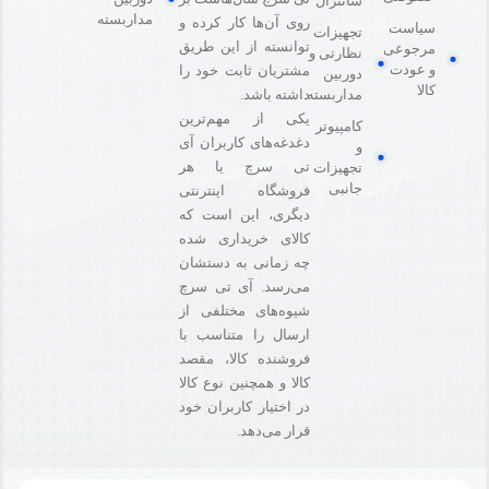
سانترال
مداربسته
روی آن‌ها کار کرده و
سیاست
تجهیزات
توانسته از این طریق
مرجوعی
نظارتی و
و عودت
مشتریان ثابت خود را
دوربین
کالا
مداربسته
داشته باشد.
یکی از مهم‌ترین
کامپیوتر
دغدغه‌های کاربران آی
و
تی سرچ یا هر
تجهیزات
جانبی
فروشگاه‌ اینترنتی
دیگری، این است که
کالای خریداری شده
چه زمانی به دستشان
می‌رسد. آی تی سرچ
شیوه‌های مختلفی از
ارسال را متناسب با
فروشنده کالا،‌ مقصد
کالا و همچنین نوع کالا
در اختیار کاربران خود
قرار می‌دهد.