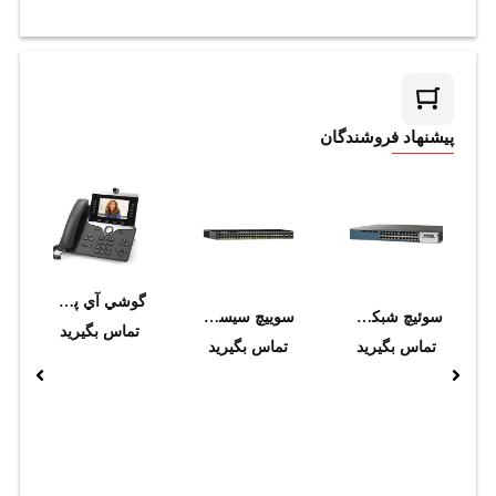
پیشنهاد فروشندگان
گوشي آي پي فون تصويري سيسکو CP-8845-3PCC-K9
سوئیچ شبکه سیسکو مدل WS-C3560X-24P-L
سوييچ سيسکو مدل WS-C2960X-48FPS-L
تماس بگیرید
تماس بگیرید
تماس بگیرید