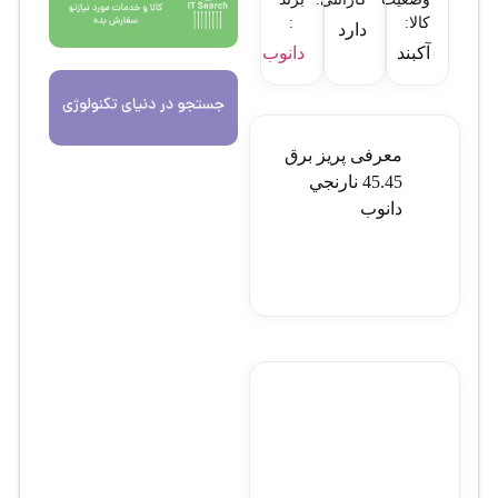
کالا:
:
دارد
آکبند
دانوب
معرفی پريز برق
45.45 نارنجي
دانوب