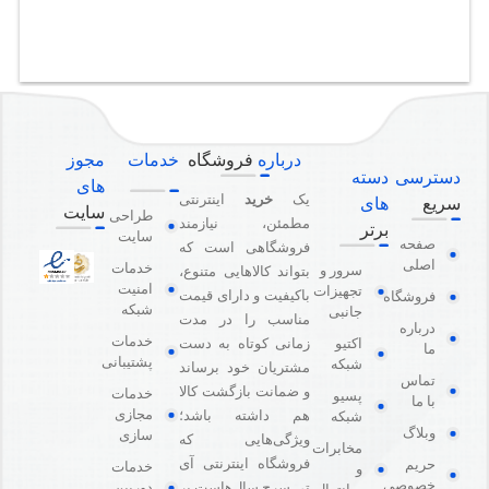
درباره
فروشگاه
خدمات
مجوز
دسترسی
دسته
های
یک
خرید
اینترنتی
سریع
های
سایت
طراحی
مطمئن، نیازمند
برتر
سایت
صفحه
فروشگاهی است که
اصلی
خدمات
سرور و
بتواند کالاهایی متنوع،
امنیت
تجهیزات
باکیفیت و دارای قیمت
فروشگاه
شبکه
جانبی
مناسب را در مدت
درباره
خدمات
اکتیو
زمانی کوتاه به دست
ما
پشتیبانی
شبکه
مشتریان خود برساند
تماس
و ضمانت بازگشت کالا
خدمات
پسیو
با ما
مجازی
هم داشته باشد؛
شبکه
وبلاگ
سازی
ویژگی‌هایی که
مخابرات
فروشگاه اینترنتی آی
حریم
خدمات
و
خصوصی
دوربین
تی سرچ سال‌هاست بر