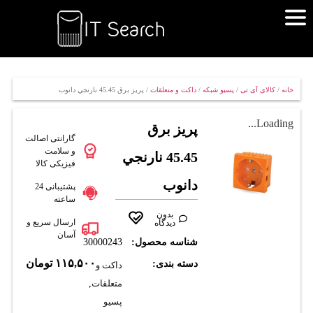
خانه
/
کالای آی تی
/
پسیو شبکه
/
داکت و متعلقات
/ پريز برق 45.45 نارنجي دانوب
Loading...
پريز برق
گارانتی اصالت
و سلامت
45.45 نارنجي
فیزیکی کالا
دانوب
پشتیبانی 24
ساعته
بدون
ارسال سریع و
دیدگاه
آسان
شناسه محصول:
30000243
۱۱۵,۵۰۰
تومان
دسته بندی:
داکت و
متعلقات
,
پسیو