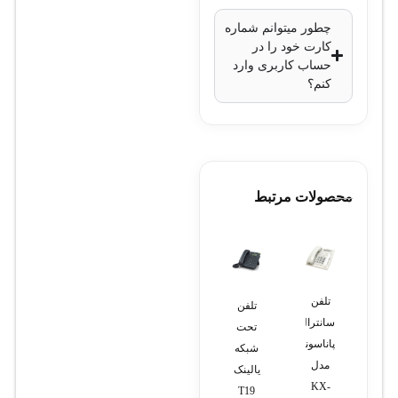
چطور میتوانم شماره
کارت خود را در
حساب کاربری وارد
کنم؟
محصولات مرتبط
تلفن
مانیتور
تلفن
سوئیچ
تلفن
سانترال
اچ پی
پاناسونیک
Cisco
تحت
پاناسونیک
مدل
مدل
مدل
شبکه
مدل
e232p
KX-
3560-
یالینک
8Pc
TSC62
KX-
T19