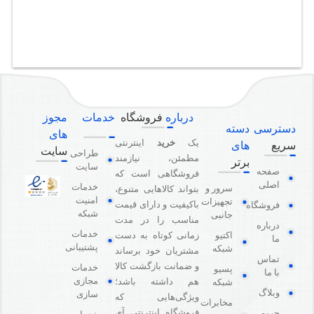
درباره
فروشگاه
خدمات
مجوز
دسترسی
دسته
های
یک
خرید
اینترنتی
سریع
های
سایت
طراحی
مطمئن، نیازمند
برتر
سایت
صفحه
فروشگاهی است که
اصلی
خدمات
سرور و
بتواند کالاهایی متنوع،
امنیت
تجهیزات
باکیفیت و دارای قیمت
فروشگاه
شبکه
جانبی
مناسب را در مدت
درباره
خدمات
اکتیو
زمانی کوتاه به دست
ما
پشتیبانی
شبکه
مشتریان خود برساند
تماس
و ضمانت بازگشت کالا
خدمات
پسیو
با ما
مجازی
هم داشته باشد؛
شبکه
وبلاگ
سازی
ویژگی‌هایی که
مخابرات
فروشگاه اینترنتی آی
حریم