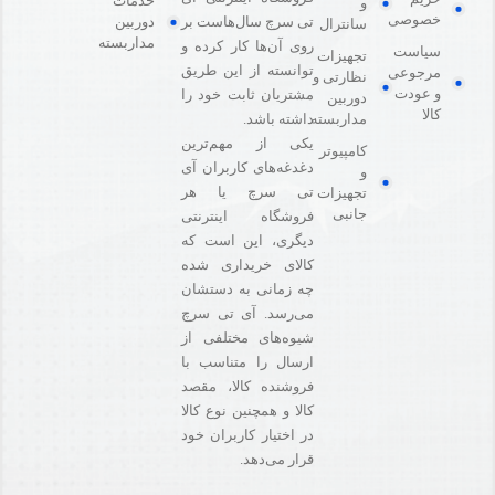
خدمات
و
خصوصی
دوربین
تی سرچ سال‌هاست بر
سانترال
مداربسته
روی آن‌ها کار کرده و
سیاست
تجهیزات
توانسته از این طریق
مرجوعی
نظارتی و
و عودت
مشتریان ثابت خود را
دوربین
کالا
مداربسته
داشته باشد.
یکی از مهم‌ترین
کامپیوتر
دغدغه‌های کاربران آی
و
تی سرچ یا هر
تجهیزات
جانبی
فروشگاه‌ اینترنتی
دیگری، این است که
کالای خریداری شده
چه زمانی به دستشان
می‌رسد. آی تی سرچ
شیوه‌های مختلفی از
ارسال را متناسب با
فروشنده کالا،‌ مقصد
کالا و همچنین نوع کالا
در اختیار کاربران خود
قرار می‌دهد.