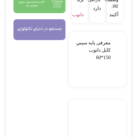
کالا:
:
دارد
آکبند
دانوب
معرفی پايه سيني
کابل دانوب
150*60