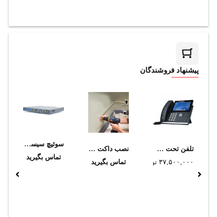
پیشنهاد فروشندگان
سوئیچ سیسکو WS-C3560G-24PS-E
تلفن تحت شبکه یالینک مدل T48U
نصب داکت (تا سايز 4 در 4)
تماس بگیرید
۳۷,۵۰۰,۰۰۰
تومان
تماس بگیرید