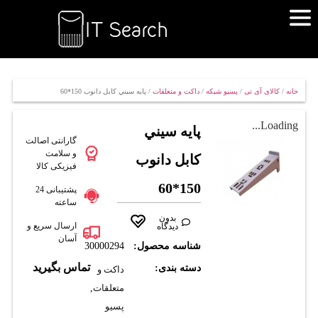
خانه
/
کالای آی تی
/
پسیو شبکه
/
داکت و متعلقات
/ پايه سيني کابل دانوب 150*60
Loading...
پايه سيني
گارانتی اصالت
و سلامت
کابل دانوب
فیزیکی کالا
150*60
پشتیبانی 24
ساعته
بدون
ارسال سریع و
دیدگاه
آسان
شناسه محصول:
30000294
تماس بگیرید
دسته بندی:
داکت و
متعلقات
,
پسیو