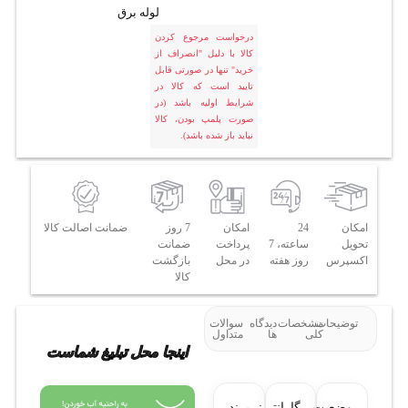
لوله برق
درخواست مرجوع کردن
کالا با دلیل "انصراف از
خرید" تنها در صورتی قابل
تایید است که کالا در
شرایط اولیه باشد (در
صورت پلمپ بودن، کالا
نباید باز شده باشد).
امکان
24
امکان
7 روز
ضمانت اصالت کالا
تحویل
ساعته، 7
پرداخت
ضمانت
اکسپرس
روز هفته
در محل
بازگشت
کالا
توضیحات
مشخصات
دیدگاه
سوالات
کلی
ها
متداول
اینجا محل تبلیغ شماست
وضعیت
گارانتی:
برند