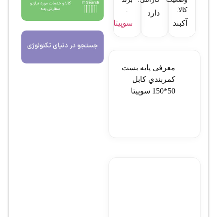
کالا:
:
دارد
آکبند
سوپیتا
معرفی پايه بست
کمربندي کابل
50*150 سوپيتا