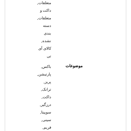
متعلقات
,
داکت و
متعلقات
,
دسته
بندی
نشده
,
کالای آی
تی
موضوعات
باکس
,
پارتیشن
,
پریز
,
ترانک
,
داکت
,
درزگیر
,
سوپیتا
,
سینی
,
فریم
,