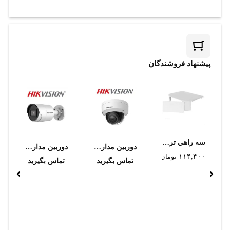
پیشنهاد فروشندگان
سه راهي ترانکينگ سوپيتا 50*150
دوربین مداربسته هایک ویژن مدل DS-2CD2143G2-IU (2.8 mm)
دوربین مداربسته هایک ویژن مدل DS-2CD2046G2-I (2.8 mm)
۱۱۴,۴۰۰
تومان
تماس بگیرید
تماس بگیرید