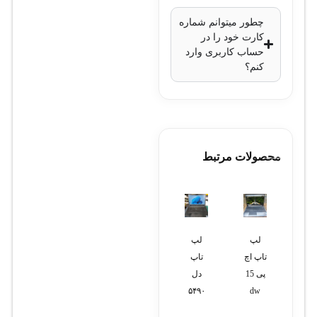
چطور میتوانم شماره
کارت خود را در
حساب کاربری وارد
کنم؟
محصولات مرتبط
لپ
لپ
تلفن
دوربین
لپ
تاپ اچ
تاپ
پاناسونیک
مداربسته
تاپ
پی 15
دل
مدل
بولت
دل
۷۵۲۰
2
KX-
۵۴۹۰
dw
TS880MX
مگاپیکسل