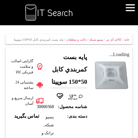
خانه
/
کالای آی تی
/
پسیو شبکه
/
داکت و متعلقات
/ پايه بست کمربندي کابل 50*150 سوپيتا
Loading...
پايه بست
گارانتی اصالت
و سلامت
کمربندي کابل
فیزیکی کالا
50*150 سوپيتا
پشتیبانی 24
ساعته
بدون
ارسال سریع و
دیدگاه
آسان
شناسه محصول:
30000368
تماس بگیرید
دسته بندی:
پسیو
شبکه
,
ترانک و