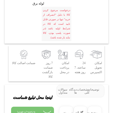
لوله برق
درخواست مرجوع کردن
کالا با دلیل "انصراف از
خرید" تنها در صورتی قابل
تایید است که کالا در
شرایط اولیه باشد (در
صورت پلمپ بودن، کالا
نباید باز شده باشد).
امکان
24
امکان
7 روز
ضمانت اصالت کالا
تحویل
ساعته، 7
پرداخت
ضمانت
اکسپرس
روز هفته
در محل
بازگشت
کالا
توضیحات
مشخصات
دیدگاه
سوالات
کلی
ها
متداول
اینجا محل تبلیغ شماست
وضعیت
گارانتی:
برند