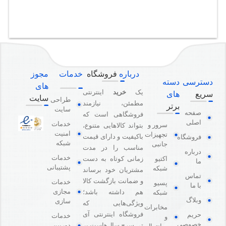
درباره
فروشگاه
خدمات
مجوز
دسترسی
دسته
های
یک
خرید
اینترنتی
سریع
های
سایت
طراحی
مطمئن، نیازمند
برتر
سایت
صفحه
فروشگاهی است که
اصلی
خدمات
سرور و
بتواند کالاهایی متنوع،
امنیت
تجهیزات
باکیفیت و دارای قیمت
فروشگاه
شبکه
جانبی
مناسب را در مدت
درباره
خدمات
اکتیو
زمانی کوتاه به دست
ما
پشتیبانی
شبکه
مشتریان خود برساند
تماس
و ضمانت بازگشت کالا
خدمات
پسیو
با ما
مجازی
هم داشته باشد؛
شبکه
وبلاگ
سازی
ویژگی‌هایی که
مخابرات
فروشگاه اینترنتی آی
حریم
خدمات
و
خصوصی
دوربین
تی سرچ سال‌هاست بر