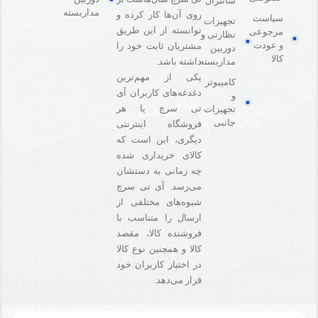
سانترال
مداربسته
روی آن‌ها کار کرده و
سیاست
تجهیزات
توانسته از این طریق
مرجوعی
نظارتی و
و عودت
مشتریان ثابت خود را
دوربین
کالا
مداربسته
داشته باشد.
یکی از مهم‌ترین
کامپیوتر
دغدغه‌های کاربران آی
و
تی سرچ یا هر
تجهیزات
جانبی
فروشگاه‌ اینترنتی
دیگری، این است که
کالای خریداری شده
چه زمانی به دستشان
می‌رسد. آی تی سرچ
شیوه‌های مختلفی از
ارسال را متناسب با
فروشنده کالا،‌ مقصد
کالا و همچنین نوع کالا
در اختیار کاربران خود
قرار می‌دهد.