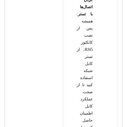
اتصال‌ها
با تستر
:
همیشه
پس از
نصب
کانکتور
RJ45، از
تستر
کابل
شبکه
استفاده
کنید تا از
صحت
عملکرد
کابل
اطمینان
حاصل