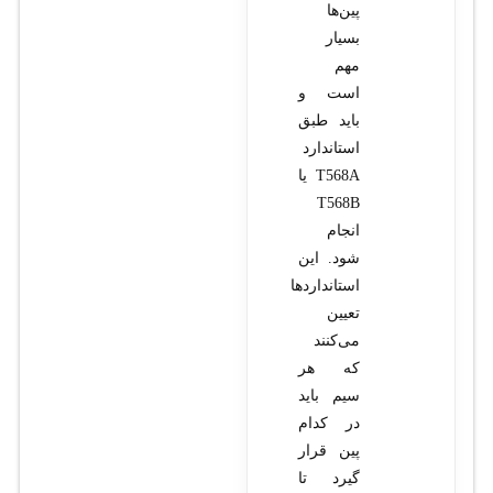
پین‌ها
بسیار
مهم
است و
باید طبق
استاندارد
T568A یا
T568B
انجام
شود. این
استانداردها
تعیین
می‌کنند
که هر
سیم باید
در کدام
پین قرار
گیرد تا