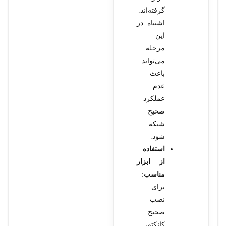
گرفته‌اند.
اشتباه در
این
مرحله
می‌تواند
باعث
عدم
عملکرد
صحیح
شبکه
شود.
استفاده
از ابزار
مناسب
:
برای
نصب
صحیح
کانکتور