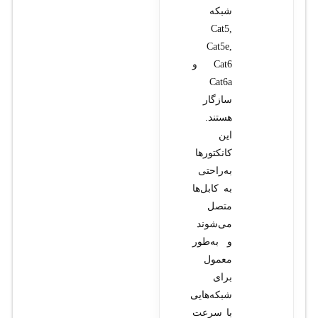
شبکه
Cat5,
Cat5e,
Cat6 و
Cat6a
سازگار
هستند.
این
کانکتورها
به‌راحتی
به کابل‌ها
متصل
می‌شوند
و به‌طور
معمول
برای
شبکه‌هایی
با سرعت