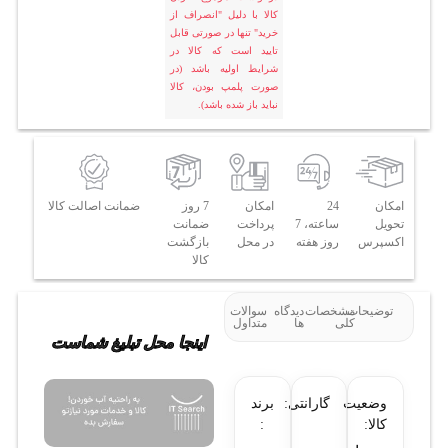
کالا با دلیل "انصراف از
خرید" تنها در صورتی قابل
تایید است که کالا در
شرایط اولیه باشد (در
صورت پلمپ بودن، کالا
نباید باز شده باشد).
امکان
24
امکان
7 روز
ضمانت اصالت کالا
تحویل
ساعته، 7
پرداخت
ضمانت
اکسپرس
روز هفته
در محل
بازگشت
کالا
توضیحات
مشخصات
دیدگاه
سوالات
کلی
ها
متداول
اینجا محل تبلیغ شماست
وضعیت
گارانتی:
برند
کالا:
: