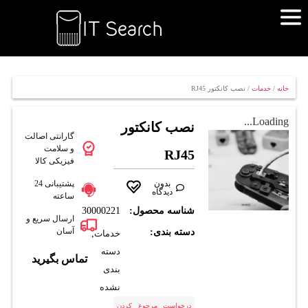
خانه
/
خدمات
/ نصب کانکتور RJ45
Loading...
نصب کانکتور
گارانتی اصالت
و سلامت
RJ45
فیزیکی کالا
بدون
پشتیبانی 24
دیدگاه
ساعته
شناسه محصول:
30000221
ارسال سریع و
آسان
دسته بندی:
خدمات
,
دسته
تماس بگیرید
بندی
نشده
درخواست مرجوع کردن