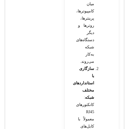
میان
کامپیوترها،
پرینترها،
روترها و
دیگر
دستگاه‌های
شبکه
به‌کار
می‌روند.
سازگاری
با
استانداردهای
مختلف
شبکه
:
کانکتورهای
RJ45
معمولاً با
کابل‌های