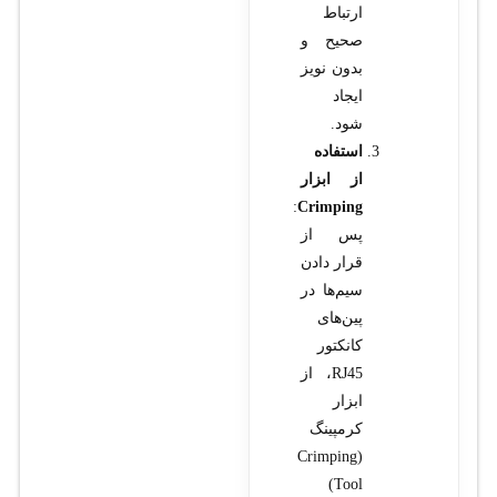
ارتباط
صحیح و
بدون نویز
ایجاد
شود.
استفاده
از ابزار
:
Crimping
پس از
قرار دادن
سیم‌ها در
پین‌های
کانکتور
RJ45، از
ابزار
کرمپینگ
(Crimping
Tool)