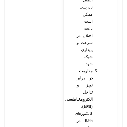
اتصال
نادرست
ممکن
است
باعث
اختلال در
سرعت و
پایداری
شبکه
شود.
مقاومت
در برابر
نویز و
تداخل
الکترومغناطیسی
:
(EMI)
کانکتورهای
RJ45 در