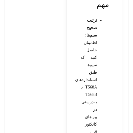
مهم
ترتیب
صحیح
سیم‌ها
:
اطمینان
حاصل
کنید که
سیم‌ها
طبق
استانداردهای
T568A یا
T568B
به‌درستی
در
پین‌های
کانکتور
قرار