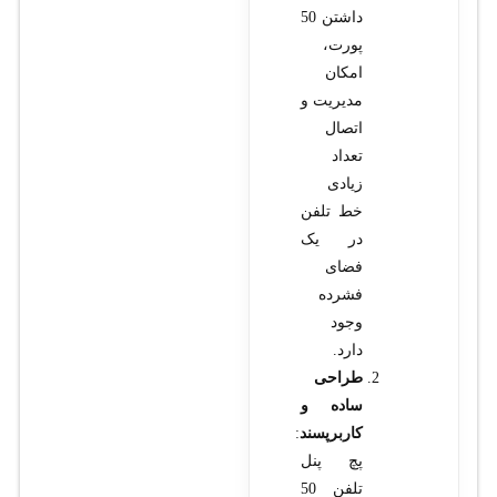
داشتن 50
پورت،
امکان
مدیریت و
اتصال
تعداد
زیادی
خط تلفن
در یک
فضای
فشرده
وجود
دارد.
طراحی
ساده و
کاربرپسند
:
پچ پنل
تلفن 50