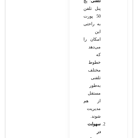
تلفنی
: پچ
پنل تلفن
50 پورت
به راحتی
این
امکان را
می‌دهد
که
خطوط
مختلف
تلفنی
به‌طور
مستقل
از هم
مدیریت
شوند.
سهولت
در