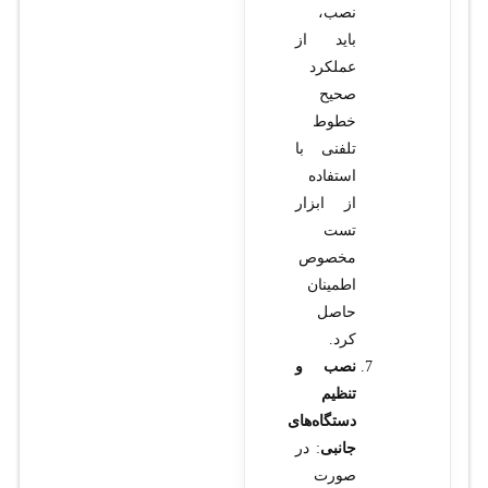
نصب،
باید از
عملکرد
صحیح
خطوط
تلفنی با
استفاده
از ابزار
تست
مخصوص
اطمینان
حاصل
کرد.
نصب و
تنظیم
دستگاه‌های
جانبی
: در
صورت