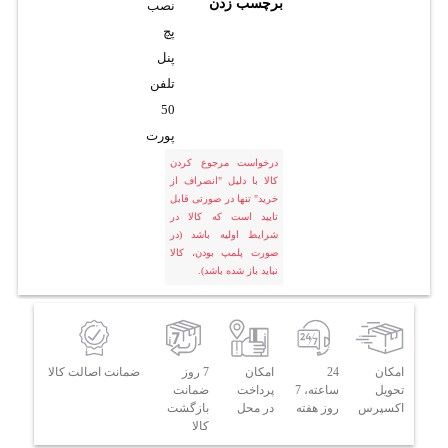
برچسب زدن
نصب
پچ
پنل
تلفن
50
پورت
درخواست مرجوع کردن
کالا با دلیل "انصراف از
خرید" تنها در صورتی قابل
تایید است که کالا در
شرایط اولیه باشد (در
صورت پلمپ بودن، کالا
نباید باز شده باشد).
امکان
24
امکان
7 روز
ضمانت اصالت کالا
تحویل
ساعته، 7
پرداخت
ضمانت
اکسپرس
روز هفته
در محل
بازگشت
کالا