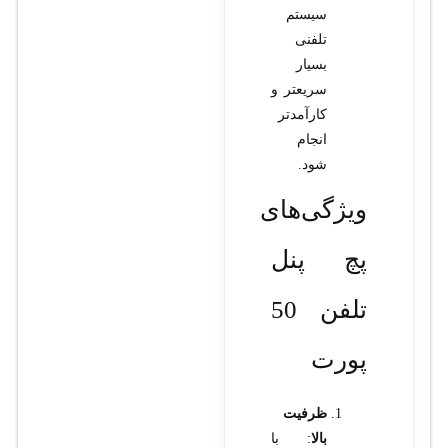
سیستم
تلفنی
بسیار
سریعتر و
کارآمدتر
انجام
شود.
ویژگی‌های
پچ پنل
تلفن 50
پورت
ظرفیت
بالا
: با