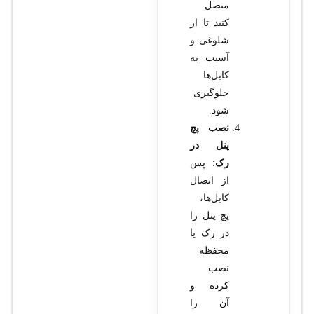
متصل
کنید تا از
شلوغی و
آسیب به
کابل‌ها
جلوگیری
شود.
نصب پچ
پنل در
رک
: پس
از اتصال
کابل‌ها،
پچ پنل را
در رک یا
محفظه
نصب
کرده و
آن را