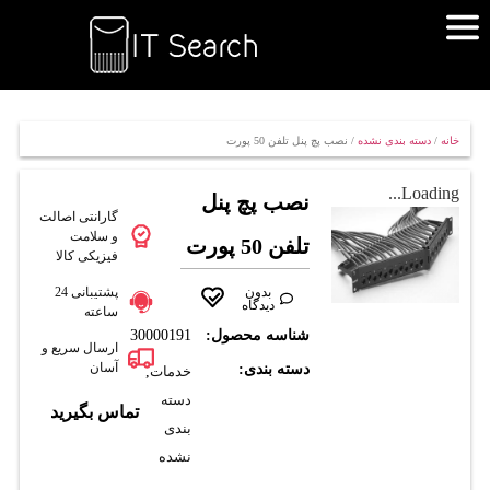
خانه
/
دسته بندی نشده
/ نصب پچ پنل تلفن 50 پورت
Loading...
نصب پچ پنل
گارانتی اصالت
و سلامت
تلفن 50 پورت
فیزیکی کالا
بدون
پشتیبانی 24
دیدگاه
ساعته
شناسه محصول:
30000191
ارسال سریع و
آسان
دسته بندی:
خدمات
,
دسته
تماس بگیرید
بندی
نشده