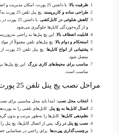
ظرفیت بالا
: با داشتن 25 پورت، امکان مدیریت و اتصال تعداد زیادی خط تلفن در یک فضای فشرده وجود دارد.
طراحی ساده و کاربرپسند
: پچ پنل تلفن 25 پورت به‌گونه‌ای طراحی شده که دسترسی به پورت‌ها برای نصب و تعمیرات آسان باشد.
کاهش شلوغی در کابل‌کشی
: با داشتن 
و از گره‌خوردگی کابل‌ها جلوگیری می‌شود.
قابلیت انعطاف بالا
: این پچ پنل‌ها به راحتی به‌روزر
استحکام و دوام بالا
: پچ پنل‌های تلفن معمولاً از موا
پشتیبانی از انواع کابل‌ها
: پچ پنل تل
متصل شود.
مناسب برای محیط‌های کاری بزرگ
: این پچ پنل‌ها 
مناسب است.
مراحل نصب پچ پنل تلفن 25 پورت
انتخاب محل نصب
: ابتدا باید محل مناسبی برای نصب
اتصال کابل‌ها به پچ پنل
: کابل‌های تلفنی را به پورت
نظم‌دهی کابل‌ها
: کابل‌ها را به‌طور مرتب و بدون گره
نصب پچ پنل در رک
: پس از اتصال کابل‌ها، پچ پنل ر
برچسب‌گذاری پورت‌ها
: برای راحتی در شناسایی خط