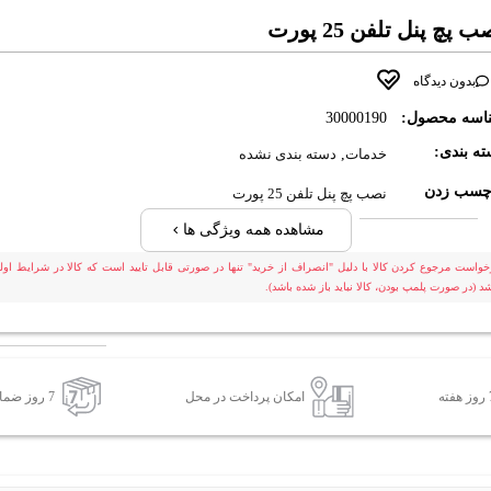
 پچ پنل تلفن 25 پورت
بدون دیدگاه
اسه محصول:
30000190
ه بندی:
خدمات
,
دسته بندی نشده
چسب زدن
نصب پچ پنل تلفن 25 پورت
مشاهده همه ویژگی ها
خواست مرجوع کردن کالا با دلیل "انصراف از خرید" تنها در صورتی قابل تایید است که کالا در شرایط اولی
شد (در صورت پلمپ بودن، کالا نباید باز شده باشد).
امکان پرداخت در محل
7 روز ضمانت بازگشت کالا