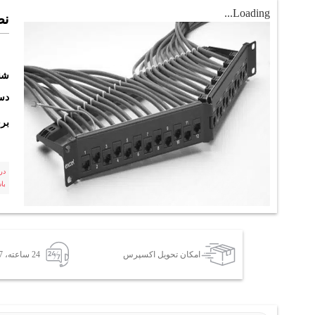
Loading...
نصب
شن
دست
بر
در
با
امکان تحویل اکسپرس
24 ساعته، 7 روز هفته