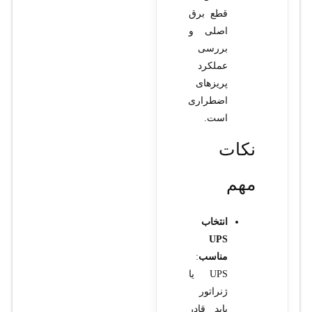
قطع برق
اصلی و
بررسی
عملکرد
پریزهای
اضطراری
است.
نکات
مهم
انتخاب
UPS
مناسب
:
UPS یا
ژنراتور
باید قادر