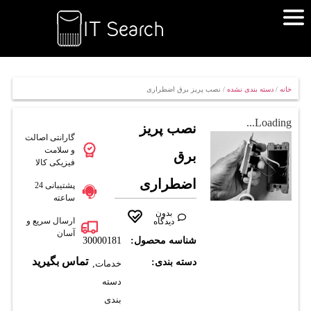
خانه
/
دسته بندی نشده
/ نصب پریز برق اضطراری
Loading...
نصب پریز
گارانتی اصالت
و سلامت
برق
فیزیکی کالا
اضطراری
پشتیبانی 24
ساعته
بدون
ارسال سریع و
دیدگاه
آسان
شناسه محصول:
30000181
تماس بگیرید
دسته بندی:
خدمات
,
دسته
بندی