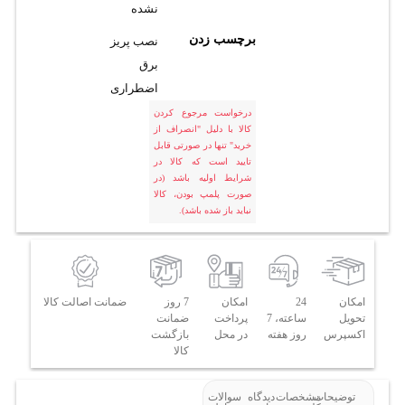
نشده
برچسب زدن
نصب پریز
برق
اضطراری
درخواست مرجوع کردن
کالا با دلیل "انصراف از
خرید" تنها در صورتی قابل
تایید است که کالا در
شرایط اولیه باشد (در
صورت پلمپ بودن، کالا
نباید باز شده باشد).
امکان
24
امکان
7 روز
ضمانت اصالت کالا
تحویل
ساعته، 7
پرداخت
ضمانت
اکسپرس
روز هفته
در محل
بازگشت
کالا
توضیحات
مشخصات
دیدگاه
سوالات