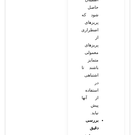
حاصل
شود که
پریزهای
اضطراری
از
پریزهای
معمولی
متمایز
باشند تا
اشتباهی
در
استفاده
از آنها
پیش
نیاید.
بررسی
دقیق