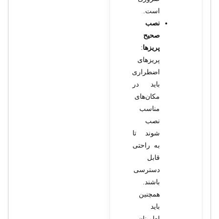
است.
نصب
صحیح
پریزها
:
پریزهای
اضطراری
باید در
مکان‌های
مناسب
نصب
شوند تا
به راحتی
قابل
دسترسی
باشند.
همچنین
باید
اطمینان