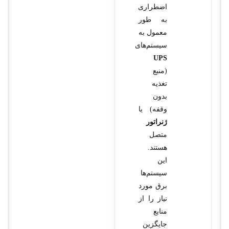
اضطراری
به طور
معمول به
سیستم‌های
UPS
(منبع
تغذیه
بدون
وقفه) یا
ژنراتور
متصل
هستند.
این
سیستم‌ها
برق مورد
نیاز را از
منابع
جایگزین