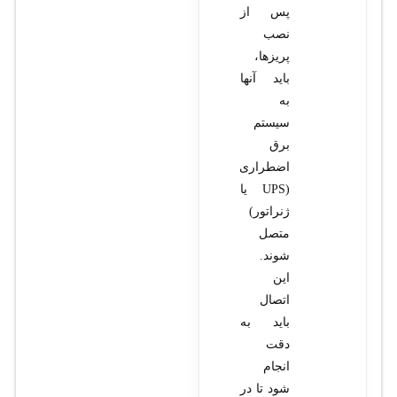
پس از
نصب
پریزها،
باید آنها
به
سیستم
برق
اضطراری
(UPS یا
ژنراتور)
متصل
شوند.
این
اتصال
باید به
دقت
انجام
شود تا در