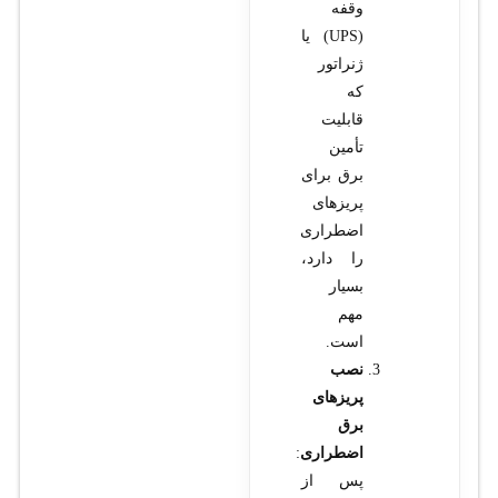
وقفه
(UPS) یا
ژنراتور
که
قابلیت
تأمین
برق برای
پریزهای
اضطراری
را دارد،
بسیار
مهم
است.
نصب
پریزهای
برق
اضطراری
:
پس از