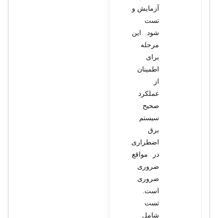
آزمایش و
تست
شود. این
مرحله
برای
اطمینان
از
عملکرد
صحیح
سیستم
برق
اضطراری
در مواقع
ضروری
ضروری
است.
تست
شامل