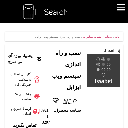
خانه
/
خدمات
/
خدمات مخابرات
/ نصب و راه اندازی سیستم ویپ ایزابل
Loading...
نصب و راه
پیشنهاد ویژه آی
تی سرچ
اندازی
گارانتی اصالت
سیستم ویپ
و سلامت
فیزیکی کالا
ایزابل
پشتیبانی 24
بدون
ساعته
دیدگاه
ارسال سریع و
شناسه محصول:
8921-
آسان
1-
3297
تماس بگیرید