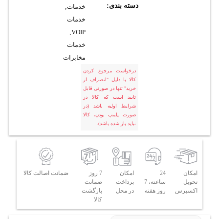
دسته بندی:
خدمات
,
خدمات
,
VOIP
خدمات
مخابرات
درخواست مرجوع کردن
کالا با دلیل "انصراف از
خرید" تنها در صورتی قابل
تایید است که کالا در
شرایط اولیه باشد (در
صورت پلمپ بودن، کالا
نباید باز شده باشد).
امکان
24
امکان
7 روز
ضمانت اصالت کالا
تحویل
ساعته، 7
پرداخت
ضمانت
اکسپرس
روز هفته
در محل
بازگشت
کالا