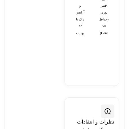
فیبر
و
پچ پنل
شبکه
سازی
نوری
آرایش
فیبر
های
شبکه
(حداقل
رک تا
نوری
LAN
50
22
و
Core)
یونیت
WAN
نظرات و انتقادات