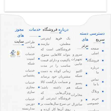
درباره
فروشگاه
خدمات
مجوز
دسترسی
دسته
های
یک
خرید
اینترنتی
سریع
های
سایت
طراحی
مطمئن، نیازمند
برتر
سایت
صفحه
فروشگاهی است که
اصلی
خدمات
سرور و
بتواند کالاهایی متنوع،
امنیت
تجهیزات
باکیفیت و دارای قیمت
فروشگاه
شبکه
جانبی
مناسب را در مدت
درباره
خدمات
اکتیو
زمانی کوتاه به دست
ما
پشتیبانی
شبکه
مشتریان خود برساند
تماس
و ضمانت بازگشت کالا
خدمات
پسیو
با ما
مجازی
هم داشته باشد؛
شبکه
وبلاگ
سازی
ویژگی‌هایی که
مخابرات
فروشگاه اینترنتی آی
حریم
خدمات
و
خصوصی
دوربین
تی سرچ سال‌هاست بر
سانترال
مداربسته
روی آن‌ها کار کرده و
سیاست