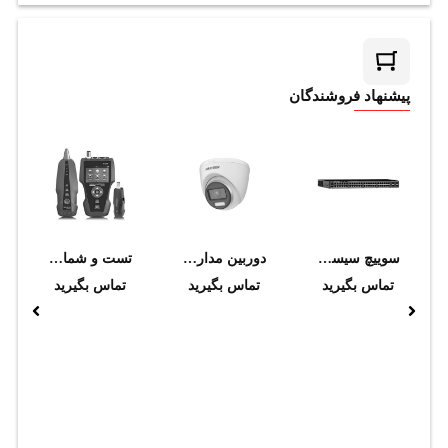
پیشنهاد فروشندگان
سوييچ سيسکو مدل WS-C2960X-48FPS-L
دوربین مداربسته هایک ویژن مدل DS-2CE72DF3T-F(3.6mm)
تست و شماره‌گذاری نودهای شبکه و تلفن
تماس بگیرید
تماس بگیرید
تماس بگیرید