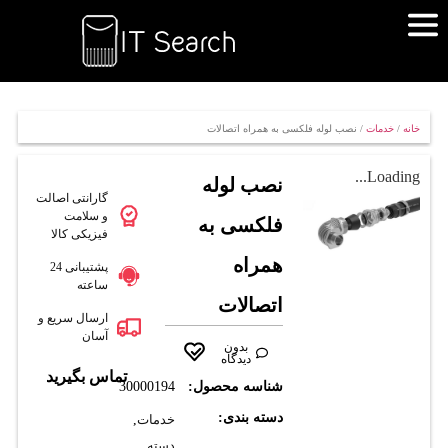
خانه
/
خدمات
/ نصب لوله فلکسی به همراه اتصالات
Loading...
نصب لوله
گارانتی اصالت
و سلامت
فلکسی به
فیزیکی کالا
همراه
پشتیبانی 24
ساعته
اتصالات
ارسال سریع و
آسان
بدون
دیدگاه
تماس بگیرید
شناسه محصول:
30000194
دسته بندی:
خدمات
,
دسته