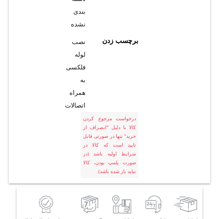
بندی
نشده
برچسب زدن
نصب
لوله
فلکسی
به
همراه
اتصالات
درخواست مرجوع کردن
کالا با دلیل "انصراف از
خرید" تنها در صورتی قابل
تایید است که کالا در
شرایط اولیه باشد (در
صورت پلمپ بودن، کالا
نباید باز شده باشد).