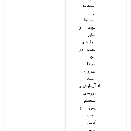
استفاده
از
بست‌ها،
پیچ‌ها و
سایر
ابزارهای
نصب در
این
مرحله
ضروری
است.
آزمایش و
بررسی
سیستم
:
پس از
نصب
کامل
لوله