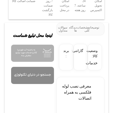
امکان
24
امکان
7 روز
ضمانت اصالت کالا
تحویل
ساعته، 7
پرداخت
ضمانت
اکسپرس
روز هفته
در محل
بازگشت
کالا
توضیحات
مشخصات
دیدگاه
سوالات
کلی
ها
متداول
اینجا محل تبلیغ شماست
وضعیت
گارانتی:
برند
کالا:
:
خدمات
معرفی نصب لوله
فلکسی به همراه
اتصالات