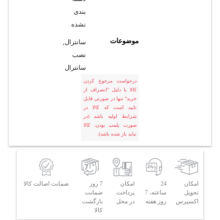
بندی
نشده
موضوعات
سانترال
,
نصب
سانترال
درخواست مرجوع کردن
کالا با دلیل "انصراف از
خرید" تنها در صورتی قابل
تایید است که کالا در
شرایط اولیه باشد (در
صورت پلمپ بودن، کالا
نباید باز شده باشد).
امکان
24
امکان
7 روز
ضمانت اصالت کالا
تحویل
ساعته، 7
پرداخت
ضمانت
اکسپرس
روز هفته
در محل
بازگشت
کالا