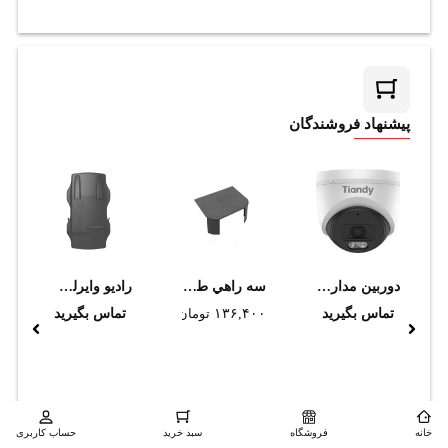
پیشنهاد فروشندگان
دوربین مداربسته تحت شبکه تیاندی مدل TC-C320N I3/E/Y/2.8mm
سه راهي طرح چوب ترانکينگ سوپيتا 50*150
رادیو وایرلس میکروتیک NetMetal 5SHP
تماس بگیرید
۱۳۶,۴۰۰
تومان
تماس بگیرید
خانه
فروشگاه
سبد خرید
حساب کاربری