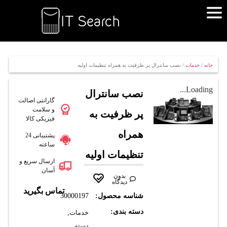
خانه
/
خدمات
/ نصب سانترال پر ظرفیت به همراه تنظیمات اولیه
Loading...
نصب سانترال
گارانتی اصالت
و سلامت
پر ظرفیت به
فیزیکی کالا
همراه
پشتیبانی 24
ساعته
تنظیمات اولیه
ارسال سریع و
آسان
بدون
دیدگاه
تماس بگیرید
شناسه محصول:
30000197
دسته بندی:
خدمات
,
دسته