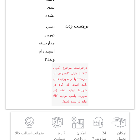
بندی
نشده
برچسب زدن
نصب
دوربين
مداربسته
اسپيد دام
و PTZ
درخواست مرجوع کردن
کالا با دلیل "انصراف از
خرید" تنها در صورتی قابل
تایید است که کالا در
شرایط اولیه باشد (در
صورت پلمپ بودن، کالا
نباید باز شده باشد).
امکان
24
امکان
7 روز
ضمانت اصالت کالا
تحویل
ساعته، 7
پرداخت
ضمانت