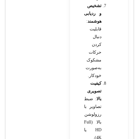
تشخیص
و ردیابی
هوشمند
:
قابلیت
دنبال
کردن
حرکات
مشکوک
به‌صورت
خودکار.
کیفیت
تصویری
بالا
: ضبط
تصاویر با
رزولوشن
بالا (Full
HD یا
4K).