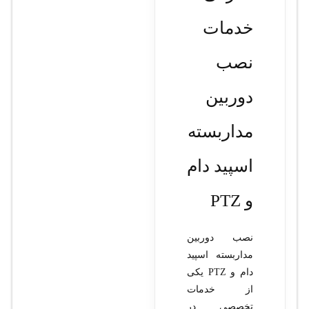
خدمات
نصب
دوربين
مداربسته
اسپيد دام
و PTZ
نصب دوربين
مداربسته اسپيد
دام و PTZ یکی
از خدمات
تخصصی در