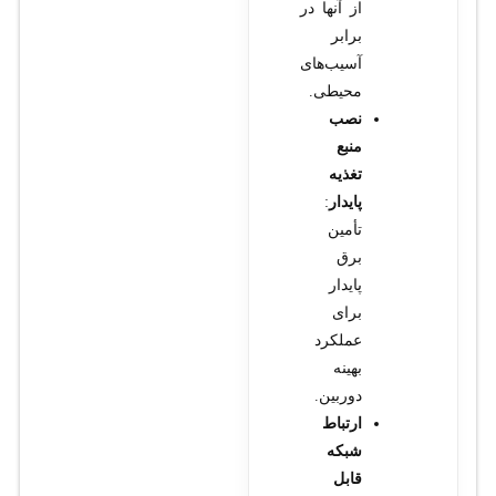
از آنها در
برابر
آسیب‌های
محیطی.
نصب
منبع
تغذیه
پایدار
:
تأمین
برق
پایدار
برای
عملکرد
بهینه
دوربین.
ارتباط
شبکه
قابل