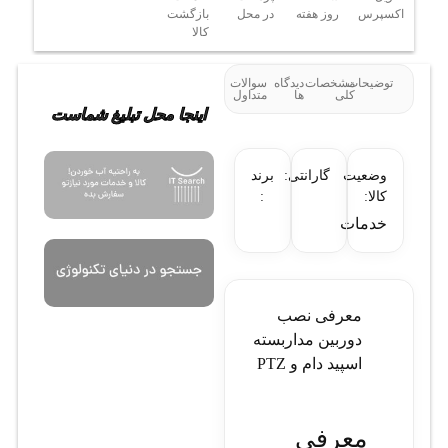
اکسپرس
روز هفته
در محل
بازگشت
کالا
توضیحات
مشخصات
دیدگاه
سوالات
کلی
ها
متداول
اینجا محل تبلیغ شماست
وضعیت
گارانتی:
برند
کالا:
:
خدمات
معرفی نصب
دوربين مداربسته
اسپيد دام و PTZ
معرفی