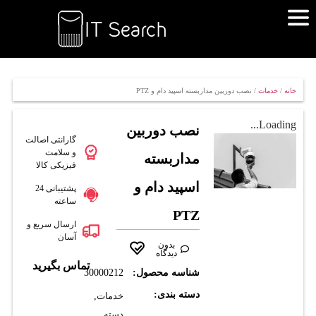
خانه
/
خدمات
/ نصب دوربين مداربسته اسپيد دام و PTZ
Loading...
نصب دوربين
گارانتی اصالت
و سلامت
مداربسته
فیزیکی کالا
اسپيد دام و
پشتیبانی 24
ساعته
PTZ
ارسال سریع و
آسان
بدون
دیدگاه
تماس بگیرید
شناسه محصول:
30000212
دسته بندی:
خدمات
,
دسته