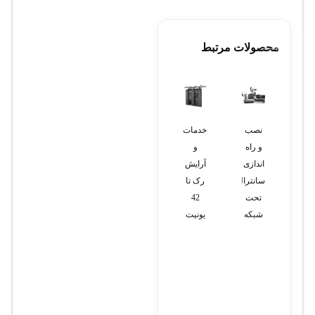
محصولات مرتبط
نصب
خدمات
نصب
طراحی
داکت
و راه
و
داکت
سایت
کشی
اندازی
آرایش
(تا
پزشکی
و
سانترال
رک تا
سايز 4
با
ترانکینگ
تحت
42
در 4)
قالب
شبکه
یونیت
اختصاصی
لایسنس
دار