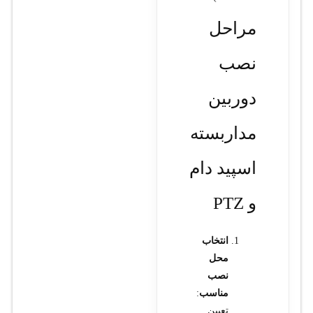
مراحل
نصب
دوربین
مداربسته
اسپید دام
و PTZ
انتخاب
محل
نصب
مناسب
:
تعیین