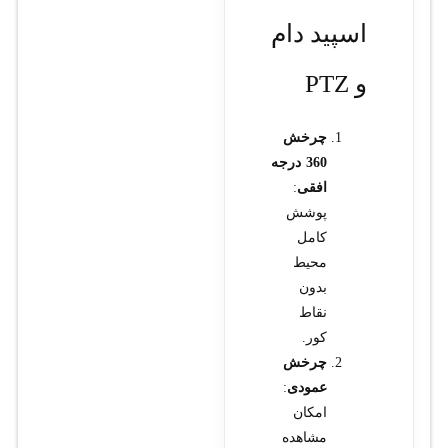
اسپید دام
و PTZ
چرخش
360 درجه
افقی
:
پوشش
کامل
محیط
بدون
نقاط
کور.
چرخش
عمودی
:
امکان
مشاهده