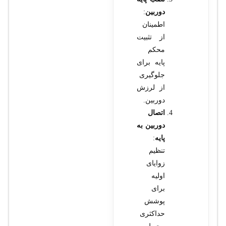
دوربین
:
اطمینان
از تثبیت
محکم
پایه برای
جلوگیری
از لرزش
دوربین.
اتصال
دوربین به
پایه
:
تنظیم
زوایای
اولیه
برای
پوشش
حداکثری