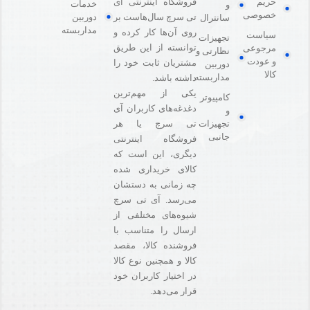
فروشگاه اینترنتی آی
حریم
خدمات
و
خصوصی
دوربین
تی سرچ سال‌هاست بر
سانترال
مداربسته
روی آن‌ها کار کرده و
سیاست
تجهیزات
توانسته از این طریق
مرجوعی
نظارتی و
و عودت
مشتریان ثابت خود را
دوربین
کالا
مداربسته
داشته باشد.
یکی از مهم‌ترین
کامپیوتر
دغدغه‌های کاربران آی
و
تی سرچ یا هر
تجهیزات
جانبی
فروشگاه‌ اینترنتی
دیگری، این است که
کالای خریداری شده
چه زمانی به دستشان
می‌رسد. آی تی سرچ
شیوه‌های مختلفی از
ارسال را متناسب با
فروشنده کالا،‌ مقصد
کالا و همچنین نوع کالا
در اختیار کاربران خود
قرار می‌دهد.