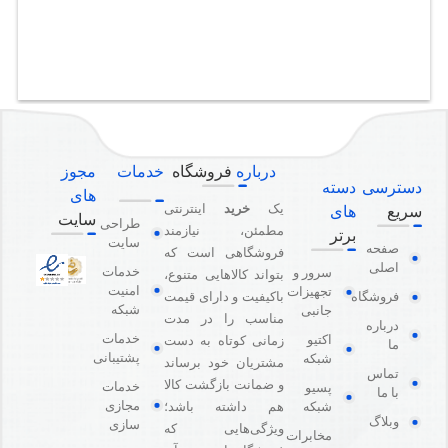
درباره
فروشگاه
خدمات
مجوز
دسترسی
دسته
های
یک
خرید
اینترنتی
سریع
های
سایت
طراحی
مطمئن، نیازمند
برتر
سایت
صفحه
فروشگاهی است که
اصلی
خدمات
سرور و
بتواند کالاهایی متنوع،
امنیت
تجهیزات
باکیفیت و دارای قیمت
فروشگاه
شبکه
جانبی
مناسب را در مدت
درباره
خدمات
اکتیو
زمانی کوتاه به دست
ما
پشتیبانی
شبکه
مشتریان خود برساند
تماس
و ضمانت بازگشت کالا
خدمات
پسیو
با ما
مجازی
هم داشته باشد؛
شبکه
وبلاگ
سازی
ویژگی‌هایی که
مخابرات