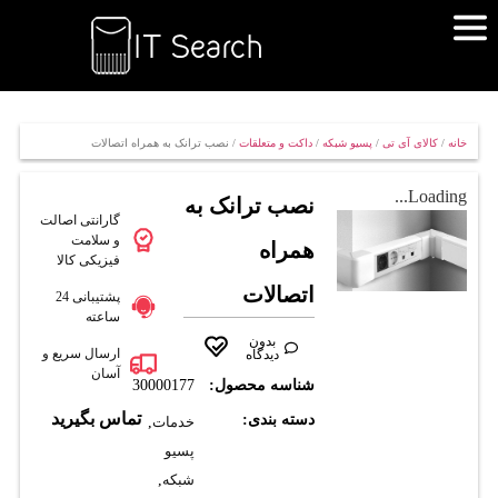
خانه
/
کالای آی تی
/
پسیو شبکه
/
داکت و متعلقات
/ نصب ترانک به همراه اتصالات
Loading...
نصب ترانک به
گارانتی اصالت
و سلامت
همراه
فیزیکی کالا
اتصالات
پشتیبانی 24
ساعته
بدون
ارسال سریع و
دیدگاه
آسان
شناسه محصول:
30000177
تماس بگیرید
دسته بندی:
خدمات
,
پسیو
شبکه
,