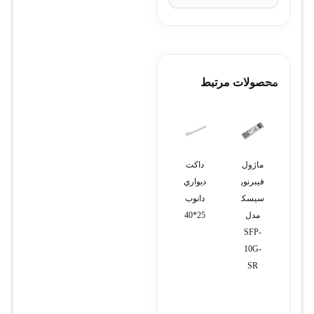
محصولات مرتبط
ماژول
داکت
داکت
داکت
ماژول
فيبرنوري
ديواري
ديواري
ديواري
فيبر
سيسکو
دانوب
دانوب
دانوب
نوري
مدل
25*40
30*30
40*60
سيسکو
SFP-
مدل
QSFP-
10G-
40G-
SR
SR-
BD