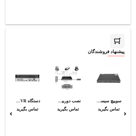
پیشنهاد فروشندگان
سوييچ سيسکو مدل WS-C2960S-48LPS-L
نصب دوربين مداربسته IP (تا ارتفاع 3 متر)
دستگاه DVR هایک ویژن مدل IDS-7208HUHI-M1/S
تماس بگیرید
تماس بگیرید
تماس بگیرید