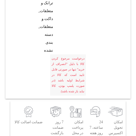
ترانک و
متعلقات
,
داکت و
متعلقات
,
دسته
بندی
نشده
درخواست مرجوع کردن
کالا با دلیل "انصراف از
خرید" تنها در صورتی قابل
تایید است که کالا در
شرایط اولیه باشد (در
صورت پلمپ بودن، کالا
نباید باز شده باشد).
امکان
24
امکان
7 روز
ضمانت اصالت کالا
تحویل
ساعته، 7
پرداخت
ضمانت
اکسپرس
روز هفته
در محل
بازگشت