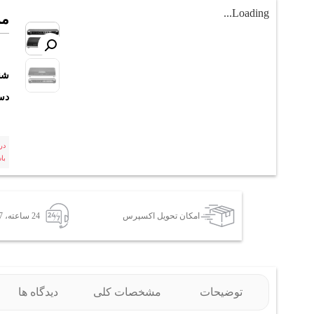
Loading...
مرک
شن
دست
در
با
امکان تحویل اکسپرس
24 ساعته، 7 روز هفته
توضیحات
مشخصات کلی
دیدگاه ها