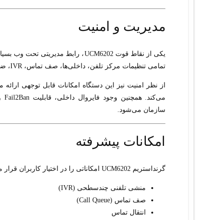
مدیریت و امنیت
یکی از نقاط قوت UCM6202، رابط مدیر
تمامی تنظیمات مرکز تلفن، داخلی‌ها، صف تماس، IVR، ضبط مکالمات و سایر امکانات را از طریق مرورگر مدیریت کند.
از نظر امنیت نیز این دستگاه امکانات قابل توجهی ارائه م
سازمان می‌شود.
امکانات پیشرفته
گرنداستریم UCM6202 امکاناتی را در اختیار کاربران قرار می‌دهد که معمولاً در مراکز تلفن گران‌قیمت مشاهده می‌شوند، از جمله:
منشی تلفنی چندسطحی (IVR)
صف تماس (Call Queue)
انتقال تماس