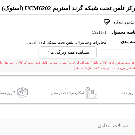
ز تلفن تحت شبکه گرند استریم UCM6202 (استوک)
بدون دیدگاه
اسه محصول:
59211-1
ه بندی:
مخابرات و سانترال
,
تلفن تحت شبکه
,
کالای آی تی
مشاهده همه ویژگی ها
خواست مرجوع کردن کالا با دلیل "انصراف از خرید" تنها در صورتی قابل تایید است که کالا در شرایط اولی
شد (در صورت پلمپ بودن، کالا نباید باز شده باشد).
امکان پرداخت در محل
7 روز ضمانت بازگشت کالا
سوالات متداول