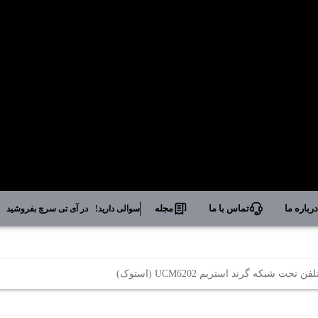
رباره ما
تماس با ما
مجله
سوالی دارید!
در آی تی سرچ بفروشید
 تحت شبکه گرند استریم UCM6202 (استوک)