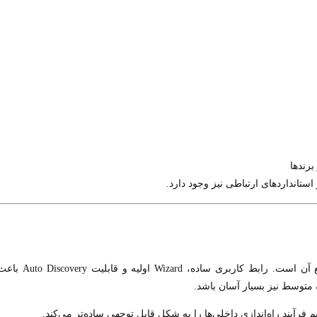
برندها
یکی از مزایای اصلی UCM6202، نصب و راه‌اندازی سریع آن است. رابط کاربری ساده، Wizard اولیه و قابلیت scovery
 متوسط نیز بسیار آسان باشد.