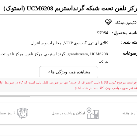
ز تلفن تحت شبکه گرنداستریم UCM6208 (استوک)
بدون دیدگاه
اسه محصول:
97984
ه بندی:
کالای آی تی
,
گیت وی VOIP
,
مخابرات و سانترال
ضوعات
UCM6208
,
grandstream
,
گرند استریم
,
مرکز تلفن
,
مرکز تلفن تح
شبکه
مشاهده همه ویژگی ها
خواست مرجوع کردن کالا با دلیل "انصراف از خرید" تنها در صورتی قابل تایید است که کالا در شرایط اولی
شد (در صورت پلمپ بودن، کالا نباید باز شده باشد).
امکان پرداخت در محل
7 روز ضمانت بازگشت کالا