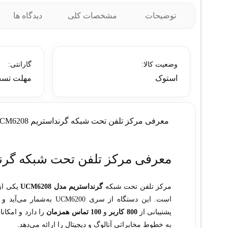
توضیحات
مشخصات کلی
دیدگاه ها
وضعیت کالا:
گارانتی:
استوک
مهلت تست
معرفی مرکز تلفن تحت شبکه گرنداستریم UCM6208 (استوک)
معرفی مرکز تلفن تحت شبکه گرنداستری
مرکز تلفن تحت شبکه
گرنداستریم مدل UCM6208
یکی از 
است. این دستگاه از سری UCM6200 به‌شمار می‌آید و برای دفاتر کوچک، متوسط و بزرگ طراحی شده است.
پشتیبانی از
800 کاربر
و
100 تماس همزمان
را دارد و امکان
به خطوط مخابراتی آنالوگ و دیجیتال را ارائه می‌دهد.