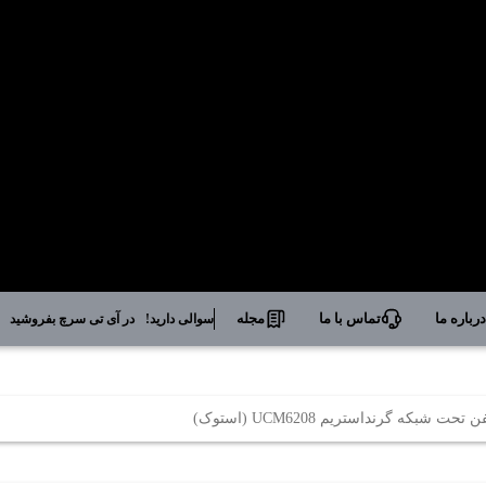
رباره ما
تماس با ما
مجله
سوالی دارید!
در آی تی سرچ بفروشید
حت شبکه گرنداستریم UCM6208 (استوک)