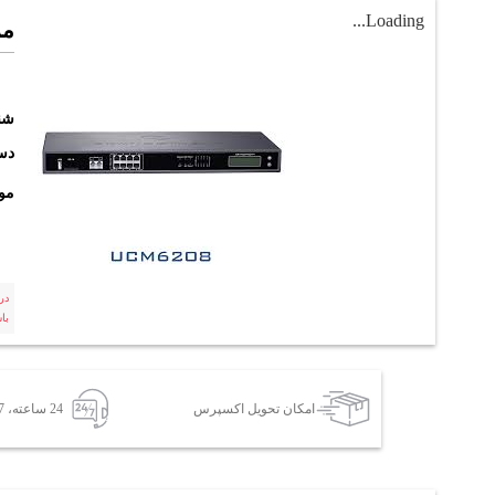
Loading...
مرک
شن
دست
مو
در
با
امکان تحویل اکسپرس
24 ساعته، 7 روز هفته