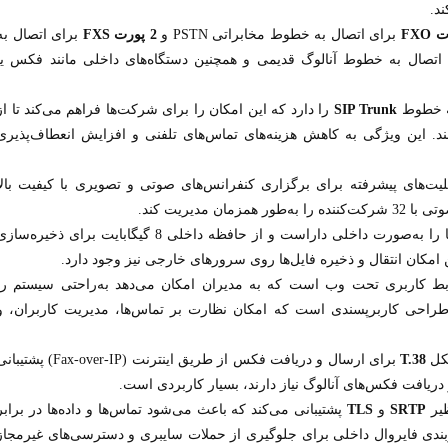
د.
برای اتصال به خطوط مخابراتی PSTN و
2 پورت FXS
برای اتصال به
ن اتصال به خطوط آنالوگ قدیمی و همچنین دستگاه‌های داخلی مانند فکس یا
ه خطوط
SIP Trunk
را دارد که این امکان را برای شرکت‌ها فراهم می‌کند تا از
ستفاده کنند. این ویژگی به کاهش هزینه‌های تماس‌های تلفنی و افزایش انعطاف‌پذیری
یت‌های پیشرفته برای برگزاری کنفرانس‌های صوتی و تصویری با کیفیت بالا
این مرکز تلفن قابلیت ضبط تماس‌ها را به‌صورت داخلی داراست و از حافظه داخلی 8 گیگابایت برای ذخیره‌سا
 امکان انتقال و ذخیره فایل‌ها روی سرورهای خارجی نیز وجود دارد.
ط کاربری تحت وب است که به مدیران امکان می‌دهد به‌راحتی سیستم را
 طراحی کاربرپسندی است که امکان نظارت بر تماس‌ها، مدیریت کاربران، و
کل
T.38
برای ارسال و دریافت فکس از طریق اینترنت (Fax-over-IP) پشتی
ریافت فکس‌های آنالوگ نیاز دارند، بسیار کاربردی است.
ظیر
SRTP
و
TLS
پشتیبانی می‌کند که باعث می‌شود تماس‌ها و داده‌ها در برابر
بندی فایروال داخلی برای جلوگیری از حملات سایبری و دسترسی‌های غیرمجاز