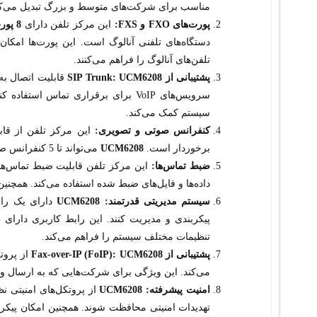
مناسب برای شرکت‌های متوسط و بزرگ تبدیل می‌کن
پورت‌های FXO و FXS:
این مرکز تلفن دارای
8 پورت FXO
دستگاه‌های تلفنی آنالوگ است. این پورت‌ها امکا
تلفن‌های آنالوگ را فراهم می‌کنند.
پشتیبانی از SIP Trunk:
UCM6208
قابلیت اتصال ب
سرویس‌های VoIP برای برقراری تماس ا
سیستم کمک می‌کند.
کنفرانس صوتی و تصویری:
این مرکز تلفن از قابل
برخوردار است.
UCM6208
می‌تواند تا 5 کنفرانس صوتی با 32 شرکت‌کننده را به‌طور همزمان مدیریت کند.
ضبط تماس‌ها:
داده‌ها و فایل‌های ضبط شده استفاده می‌کند. همچنین
سیستم مدیریتی قدرتمند:
UCM6208
دارای یک راب
پیکربندی و مدیریت کنند. این رابط کاربری دارای
تنظیمات مختلف سیستم را فراهم می‌کند.
پشتیبانی از Fax-over-IP (FoIP):
UCM6208
از پروت
می‌کند. این ویژگی برای شرکت‌هایی که به ارسال و د
امنیت پیشرفته:
UCM6208
از پروتکل‌های امنیتی ن
تهدیدات امنیتی محافظت شوند. همچنین امکان پیکر