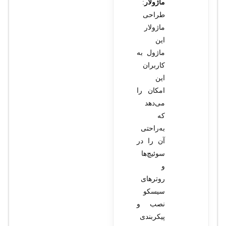
ماژولار
:
طراحی
ماژولار
این
ماژول به
کاربران
این
امکان را
می‌دهد
که
به‌راحتی
آن را در
سوئیچ‌ها
و
روترهای
سیسکو
نصب و
پیکربندی