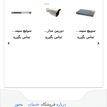
سوييچ سيسکو مدل WS-C2960X-24TS-L
دوربین مداربسته بولت 2 مگاپیکسل مدل CBM238536-K2010A
سوئيچ سيسکو C9500-24Y4C-A
تماس بگیرید
تماس بگیرید
تماس بگیرید
درباره
فروشگاه
خدمات
مجوز