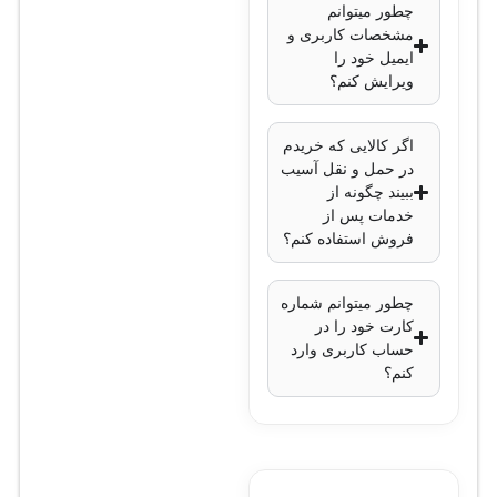
تا 100 متر بر
چطور میتوانم
مشخصات کاربری و
روی کابل
ایمیل خود را
OM4
ویرایش کنم؟
تا 150 متر بر
روی کابل
اگر کالایی که خریدم
OM3
در حمل و نقل آسیب
نصب و پیکربندی
:
ببیند چگونه از
خدمات پس از
ماژولار و
فروش استفاده کنم؟
قابل نصب
در سوئیچ‌ها و
چطور میتوانم شماره
روترهای
کارت خود را در
سازگار
حساب کاربری وارد
کنم؟
سیسکو
پروتکل‌های
پشتیبانی‌شده
:
IEEE