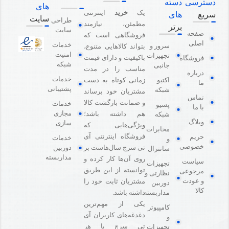
دسترسی
دسته
های
یک
خرید
اینترنتی
سریع
های
سایت
طراحی
مطمئن، نیازمند
برتر
سایت
صفحه
فروشگاهی است که
اصلی
خدمات
سرور و
بتواند کالاهایی متنوع،
امنیت
تجهیزات
باکیفیت و دارای قیمت
فروشگاه
شبکه
جانبی
مناسب را در مدت
درباره
خدمات
اکتیو
زمانی کوتاه به دست
ما
پشتیبانی
شبکه
مشتریان خود برساند
تماس
و ضمانت بازگشت کالا
خدمات
پسیو
با ما
مجازی
هم داشته باشد؛
شبکه
وبلاگ
سازی
ویژگی‌هایی که
مخابرات
فروشگاه اینترنتی آی
حریم
خدمات
و
خصوصی
دوربین
تی سرچ سال‌هاست بر
سانترال
مداربسته
روی آن‌ها کار کرده و
سیاست
تجهیزات
توانسته از این طریق
مرجوعی
نظارتی و
و عودت
مشتریان ثابت خود را
دوربین
کالا
مداربسته
داشته باشد.
یکی از مهم‌ترین
کامپیوتر
دغدغه‌های کاربران آی
و
تی سرچ یا هر
تجهیزات