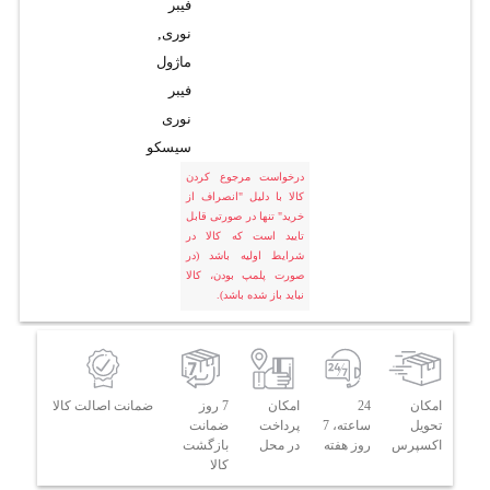
فیبر
نوری
,
ماژول
فیبر
نوری
سیسکو
درخواست مرجوع کردن
کالا با دلیل "انصراف از
خرید" تنها در صورتی قابل
تایید است که کالا در
شرایط اولیه باشد (در
صورت پلمپ بودن، کالا
نباید باز شده باشد).
امکان
24
امکان
7 روز
ضمانت اصالت کالا
تحویل
ساعته، 7
پرداخت
ضمانت
اکسپرس
روز هفته
در محل
بازگشت
کالا