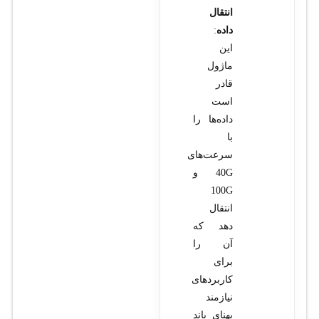
انتقال
داده
:
این
ماژول
قادر
است
داده‌ها را
با
سرعت‌های
40G و
100G
انتقال
دهد که
آن را
برای
کاربردهای
نیازمند
پهنای باند