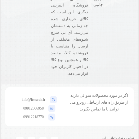
جانبی
فروشگاه‌ اینترنتی
دیگری، این است که
کالای خریداری شده
چه زمانی به دستشان
می‌رسد. آی تی سرچ
شیوه‌های مختلفی از
ارسال را متناسب با
فروشنده کالا،‌ مقصد
کالا و همچنین نوع کالا
در اختیار کاربران خود
قرار می‌دهد.
اگر در مورد محصولات سوالی دارید
info@itsearch.ir
از طریق راه های ارتباطی روبرو می
09912506958
توانید با ما تماس بگیرید
09912218770
تمامی حقوق متعلق برای