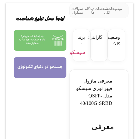
توضیحات
مشخصات
دیدگاه
سوالات
کلی
ها
متداول
اینجا محل تبلیغ شماست
وضعیت
گارانتی:
برند
کالا:
:
سیسکو
معرفی ماژول
فيبر نوري سيسکو
مدل QSFP-
40/100G-SRBD
معرفی