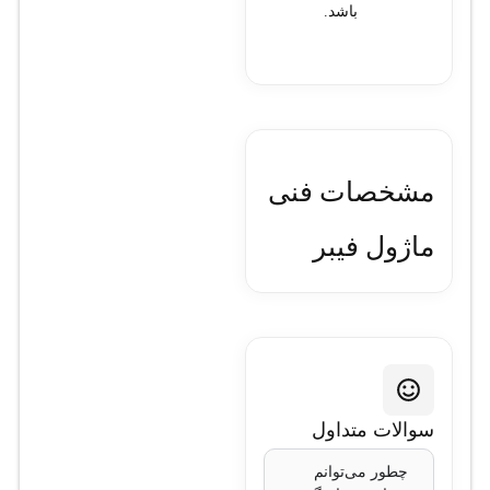
باشد.
مشخصات فنی
ماژول فيبر
نوري سيسکو
مدل QSFP-
40/100G-
سوالات متداول
SRBD
چطور می‌توانم