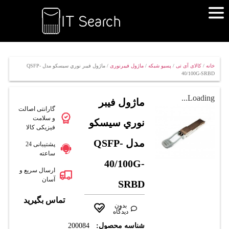
خانه
/
کالای آی تی
/
پسیو شبکه
/
ماژول فیبرنوری
/ ماژول فيبر نوري سيسکو مدل QSFP-
40/100G-SRBD
Loading...
ماژول فيبر
گارانتی اصالت
و سلامت
نوري سيسکو
فیزیکی کالا
مدل QSFP-
پشتیبانی 24
ساعته
40/100G-
ارسال سریع و
آسان
SRBD
تماس بگیرید
بدون
دیدگاه
شناسه محصول:
200084