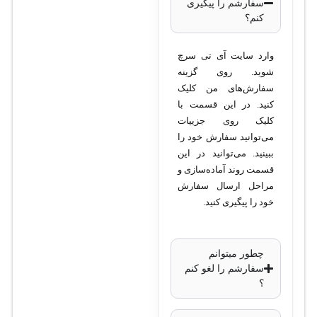
سفارشم را پیگیری
کنم؟
مدل
: QSFP-
40/100G-SRBD
وارد سایت آی تی سرچ
نوع ماژول
: QSFP
شوید. روی گزینه
(Quad Small Form-
سفارش‌های من کلیک
Factor Pluggable)
کنید. در این قسمت با
کلیک روی جزییات
سرعت انتقال
:
می‌توانید سفارش خود را
40 گیگابیت
ببینید. می‌توانید در این
بر ثانیه
قسمت روند آماده‌سازی و
100 گیگابیت
مراحل ارسال سفارش
بر ثانیه
خود را پیگیری کنید.
نوع فیبر
: Multimode
Fiber
چطور میتوانم
محدوده طول موج
:
سفارشم را لغو کنم
850 نانومتر
؟
مسافت انتقال
: