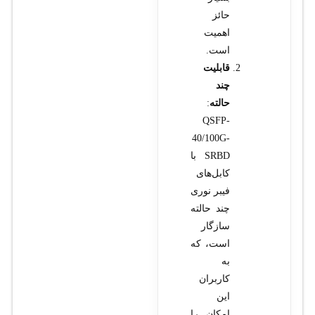
حائز
اهمیت
است.
قابلیت
چند
حالته
:
QSFP-
40/100G-
SRBD با
کابل‌های
فیبر نوری
چند حالته
سازگار
است، که
به
کاربران
این
امکان را