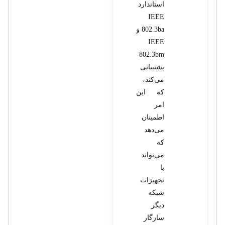
استاندارد
IEEE
802.3ba و
IEEE
802.3bm
پشتیبانی
می‌کند،
که این
امر
اطمینان
می‌دهد
که
می‌تواند
با
تجهیزات
شبکه
دیگر
سازگار