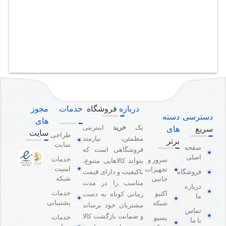
درباره
فروشگاه
خدمات
مجوز
دسترسی
دسته
های
یک
خرید
اینترنتی
سریع
های
سایت
طراحی
مطمئن، نیازمند
برتر
سایت
صفحه
فروشگاهی است که
اصلی
خدمات
سرور و
بتواند کالاهایی متنوع،
امنیت
تجهیزات
باکیفیت و دارای قیمت
فروشگاه
شبکه
جانبی
مناسب را در مدت
درباره
خدمات
اکتیو
زمانی کوتاه به دست
ما
پشتیبانی
شبکه
مشتریان خود برساند
تماس
و ضمانت بازگشت کالا
خدمات
پسیو
با ما