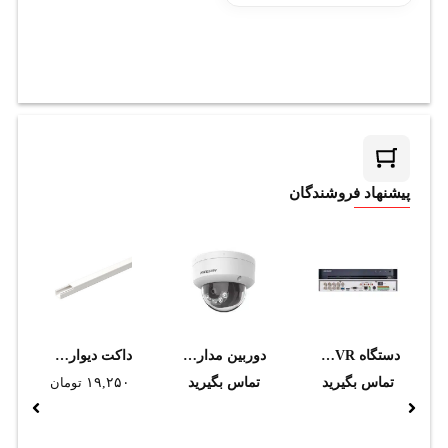
پیشنهاد فروشندگان
دستگاه DVR هایک ویژن مدل IDS-7208HUHI-M1/S
دوربین مداربسته هایک ویژن مدل DS-2CD2143G2-LIS2U
داکت ديواري دانوب 16*16
تماس بگیرید
تماس بگیرید
۱۹,۲۵۰
تومان