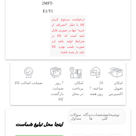
2MFT-
E1/T1
درخواست مرجوع کردن
کالا با دلیل "انصراف از
خرید" تنها در صورتی قابل
تایید است که کالا در
شرایط اولیه باشد (در
صورت پلمپ بودن، کالا
نباید باز شده باشد).
امکان
24
امکان
7 روز
ضمانت اصالت کالا
تحویل
ساعته، 7
پرداخت
ضمانت
اکسپرس
روز هفته
در محل
بازگشت
کالا
توضیحات
مشخصات
دیدگاه
سوالات
کلی
ها
متداول
اینجا محل تبلیغ شماست