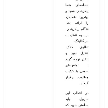
منطقه‌ای شما
پیکربندی شود و
بهترین عملکرد
را ارائه دهد.
هنگام پیکربندی،
باید به تنظیمات
سیگنالینگ،
تطابق کلاک،
کنترل نویز و
تاخیر توجه گردد
تا تماس‌های
صوتی با کیفیت
مطلوب برقرار
گردند.
در انتخاب این
ماژول، باید
مطمئن شوید که