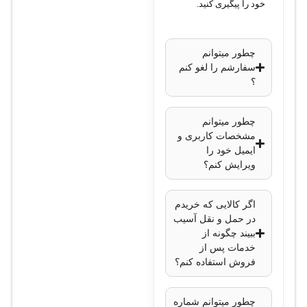
خود را پیگیری کنید.
T1: CAS, PRI
• تطبیق کلاک و هماهنگی
سیگنال: دارای تنظیمات
چطور میتوانم
سفارشم را لغو کنم
کلاک و مرجع خارجی
؟
• رابط اتصال: اسلات
VWIC2 در روترهای
چطور میتوانم
سیسکو
مشخصات کاربری و
• مصرف برق: پایین،
ایمیل خود را
متناسب با طراحی ماژول
ویرایش کنم؟
• شرایط محیطی: دمای
عملیاتی متداول (مثلاً ۰ تا
اگر کالایی که خریدم
در حمل و نقل آسیب
۴۰ درجه سانتی‌گراد)
ببیند چگونه از
• پشتیبانی نرم‌افزاری:
خدمات پس از
نسخه IOS که ماژول
فروش استفاده کنم؟
VWIC2 را پشتیبانی کند
• کاربرد عملی: استفاده در
چطور میتوانم شماره