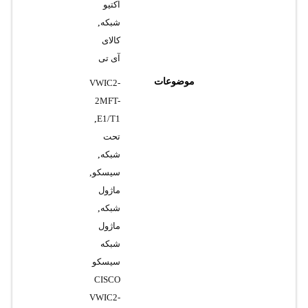
اکتیو
شبکه
,
کالای
آی تی
موضوعات
VWIC2-
2MFT-
,
E1/T1
تحت
شبکه
,
سیسکو
,
ماژول
شبکه
,
ماژول
شبکه
سیسکو
CISCO
VWIC2-