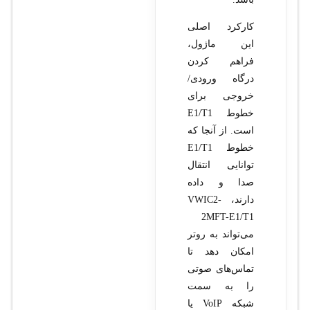
کارکرد اصلی
این ماژول،
فراهم کردن
درگاه ورودی/
خروجی برای
خطوط E1/T1
است. از آنجا که
خطوط E1/T1
توانایی انتقال
صدا و داده
دارند، VWIC2-
2MFT-E1/T1
می‌تواند به روتر
امکان دهد تا
تماس‌های صوتی
را به سمت
شبکه VoIP یا