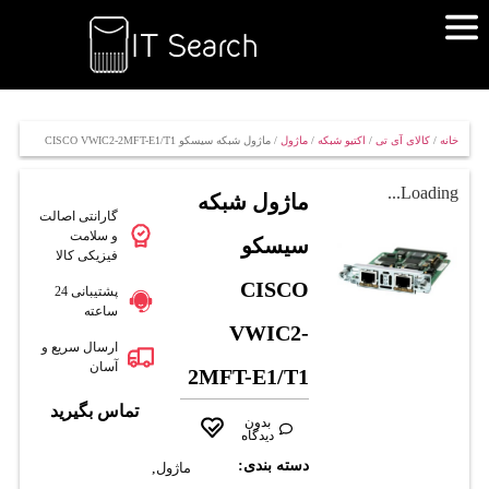
خانه
/
کالای آی تی
/
اکتیو شبکه
/
ماژول
/ ماژول شبکه سیسکو CISCO VWIC2-2MFT-E1/T1
Loading...
ماژول شبکه
گارانتی اصالت
و سلامت
سیسکو
فیزیکی کالا
CISCO
پشتیبانی 24
ساعته
VWIC2-
ارسال سریع و
آسان
2MFT-E1/T1
تماس بگیرید
بدون
دیدگاه
دسته بندی:
ماژول
,