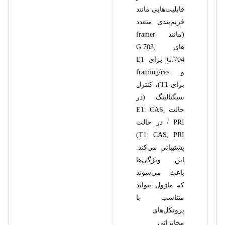
قابلیت‌هایی مانند
فریم‌بندی متعدد
(مانند framer
های G.703,
G.704 برای E1
و framing/cas
برای T1)، کنترل
سیگنالینگ (در
حالت E1: CAS,
PRI / در حالت
T1: CAS, PRI)
پشتیبانی می‌کند.
این ویژگی‌ها
باعث می‌شوند
که ماژول بتواند
متناسب با
پروتکل‌های
مخابراتی