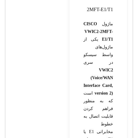
2MFT-E1/T1
ماژول
CISCO
VWIC2-2MFT-
E1/T1
یکی از
ماژول‌های
واسط سیسکو
در سری
VWIC2
(Voice/WAN
Interface Card,
version 2)
است
که به منظور
فراهم کردن
قابلیت اتصال به
خطوط
مخابراتی E1 یا