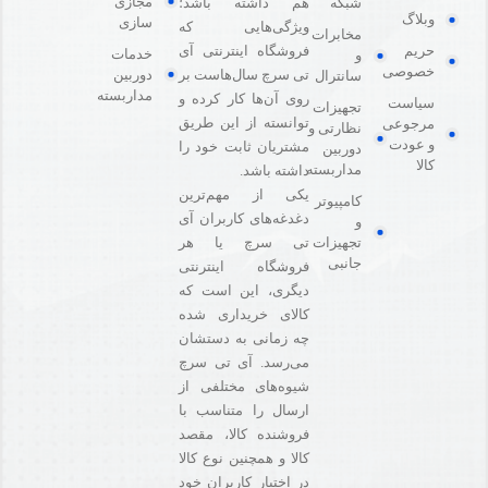
مجازی
هم داشته باشد؛
شبکه
وبلاگ
سازی
ویژگی‌هایی که
مخابرات
فروشگاه اینترنتی آی
حریم
خدمات
و
خصوصی
دوربین
تی سرچ سال‌هاست بر
سانترال
مداربسته
روی آن‌ها کار کرده و
سیاست
تجهیزات
توانسته از این طریق
مرجوعی
نظارتی و
و عودت
مشتریان ثابت خود را
دوربین
کالا
مداربسته
داشته باشد.
یکی از مهم‌ترین
کامپیوتر
دغدغه‌های کاربران آی
و
تی سرچ یا هر
تجهیزات
جانبی
فروشگاه‌ اینترنتی
دیگری، این است که
کالای خریداری شده
چه زمانی به دستشان
می‌رسد. آی تی سرچ
شیوه‌های مختلفی از
ارسال را متناسب با
فروشنده کالا،‌ مقصد
کالا و همچنین نوع کالا
در اختیار کاربران خود