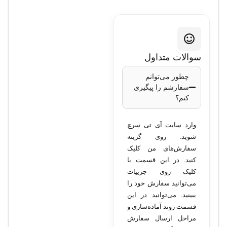
2MFT-E1/T1
• مدل: VWIC2-2MFT-
سوالات متداول
E1/T1
چطور می‌توانم
• نوع ماژول: Voice/WAN
سفارشم را پیگیری
Interface Card (نسخه دوم)
کنم؟
• تعداد پورت: ۲ پورت
چندمنظوره (multi-format)
وارد سایت آی تی سرچ
• فرمت‌های پشتیبانی شده:
شوید. روی گزینه
سفارش‌های من کلیک
E1 و T1
کنید. در این قسمت با
• فریمینگ: برای E1: G.703
کلیک روی جزییات
/ G.704، برای T1: SF,
می‌توانید سفارش خود را
ESF, D4 و CAS / PRI
ببینید. می‌توانید در این
قسمت روند آماده‌سازی و
• سیگنالینگ صوتی: E1:
مراحل ارسال سفارش
CAS, PRI (ISDN PRI)؛