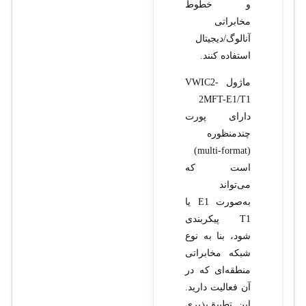
و خطوط
مخابراتی
آنالوگ/دیجیتال
استفاده کنند.
ماژول VWIC2-
2MFT-E1/T1
دارای پورت
چندمنظوره
(multi-format)
است که
می‌تواند
به‌صورت E1 یا
T1 پیکربندی
شود، بنا به نوع
شبکه مخابراتی
منطقه‌ای که در
آن فعالیت دارید.
این تطبیق‌پذیری