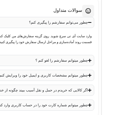
1 گیگابیت بر ثانیه (Gigabit Ethernet)
نوع کابل
: Ethernet Copper (Cat5، Cat5e، Cat6)
سوالات متداول
استاندارد
:
1000BASE-T
چطور می‌توانم سفارشم را پیگیری کنم؟
حداکثر مسافت انتقال
:
تا 100 متر با کابل Cat5 یا Cat6
وارد سایت آی تی سرچ شوید. روی گزینه سفارش‌های من کلیک کنید. 
قسمت روند آماده‌سازی و مراحل ارسال سفارش خود را پیگیری کنید.
ویژگی نصب و تعویض
:
Hot Swappable
پروتکل‌های پشتیبانی‌شده
:
چطور میتوانم سفارشم را لغو کنم ؟
IEEE 802.3
سازگاری با سری
:
چطور میتوانم مشخصات کاربری و ایمیل خود را ویرایش کنم
تجهیزات سیسکو سری Nexus
ابعاد
:
اگر کالایی که خریدم در حمل و نقل آسیب ببیند چگونه از 
ابعاد استاندارد SFP
وزن
:
چطور میتوانم شماره کارت خود را در حساب کاربری وارد کن
حدود 100 گرم