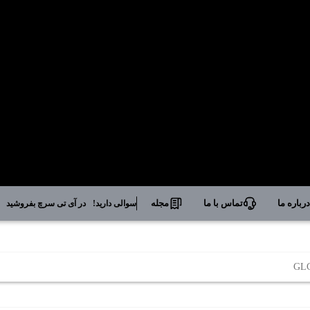
رباره ما
تماس با ما
مجله
سوالی دارید!
در آی تی سرچ بفروشید