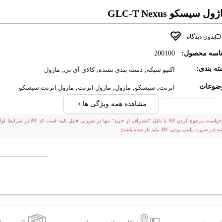
ول سيسکو GLC-T Nexus
بدون دیدگاه
اسه محصول:
200100
ه بندی:
اکتیو شبکه
,
دسته بندی نشده
,
کالای آی تی
,
ماژول
ضوعات
اترنت
,
سیسکو
,
ماژول
,
ماژول اترنت
,
ماژول اترنت سیسکو
مشاهده همه ویژگی ها
خواست مرجوع کردن کالا با دلیل "انصراف از خرید" تنها در صورتی قابل تایید است که کالا در شرایط اولی
شد (در صورت پلمپ بودن، کالا نباید باز شده باشد).