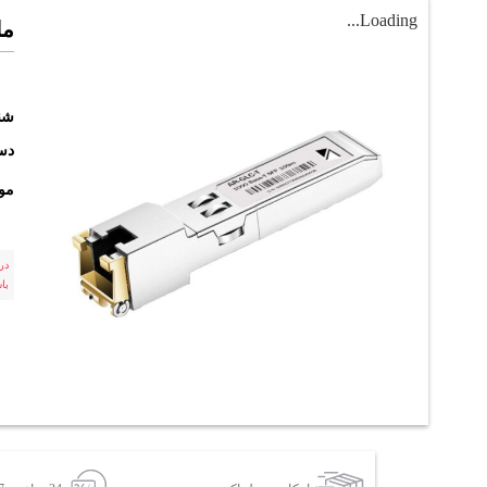
Loading...
ماژ
شن
دست
مو
در
با