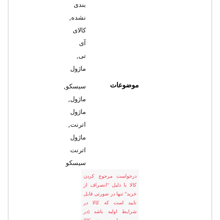
بندی
نشده
,
کالای
آی
تی
,
ماژول
موضوعات
سیسکو
,
ماژول
,
ماژول
اترنت
,
ماژول
اترنت
سیسکو
درخواست مرجوع کردن
کالا با دلیل "انصراف از
خرید" تنها در صورتی قابل
تایید است که کالا در
شرایط اولیه باشد (در