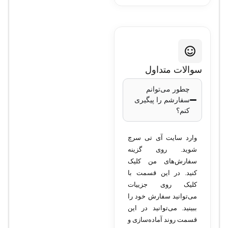
GLC-T 1G
مدل
: GLC-T
نوع ماژول
: SFP
(Small Form-Factor
سوالات متداول
Pluggable)
چطور می‌توانم
سرعت انتقال
:
سفارشم را پیگیری
1 گیگابیت بر
کنم؟
ثانیه (Gigabit
Ethernet)
وارد سایت آی تی سرچ
شوید. روی گزینه
نوع کابل
: Ethernet
سفارش‌های من کلیک
Copper (Cat5،
کنید. در این قسمت با
Cat5e، Cat6)
کلیک روی جزییات
استاندارد
:
می‌توانید سفارش خود را
ببینید. می‌توانید در این
1000BASE-
قسمت روند آماده‌سازی و
T