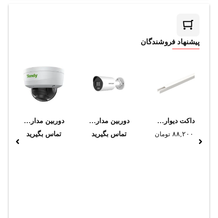
پیشنهاد فروشندگان
داکت ديواري دانوب 25*40
دوربین مداربسته هایک ویژن مدل DS-2CD2047G2H-LIU 2.8MM
دوربین مداربسته تحت شبکه تیاندی مدل TC-C32KN I3/A/E/Y/2.8-12mm/V4.2
۸۸,۲۰۰
تومان
تماس بگیرید
تماس بگیرید