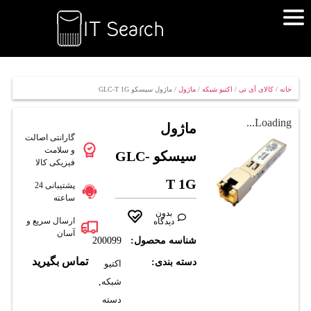
خانه
/
کالای آی تی
/
اکتیو شبکه
/
ماژول
/ ماژول سيسکو GLC-T 1G
Loading...
ماژول
گارانتی اصالت
و سلامت
سيسکو GLC-
فیزیکی کالا
T 1G
پشتیبانی 24
ساعته
بدون
ارسال سریع و
دیدگاه
آسان
شناسه محصول:
200099
تماس بگیرید
دسته بندی:
اکتیو
شبکه
,
دسته