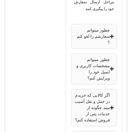
مراحل ارسال سفارش
حداکثر مسافت
خود را پیگیری کنید.
انتقال
:
تا 100 متر با
چطور میتوانم
کابل Cat5 یا
سفارشم را لغو کنم
بالاتر
؟
ویژگی نصب و
تعویض
:
چطور میتوانم
Hot
مشخصات کاربری و
Swappable
ایمیل خود را
ویرایش کنم؟
پروتکل‌های
پشتیبانی‌شده
:
اگر کالایی که خریدم
IEEE 802.3
در حمل و نقل آسیب
ابعاد
:
ببیند چگونه از
ابعاد
خدمات پس از
فروش استفاده کنم؟
استاندارد
SFP