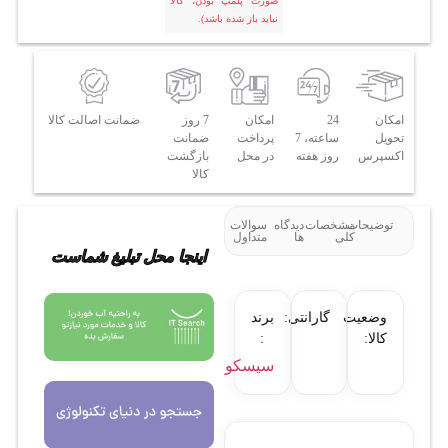
صورت پلمپ بودن، کالا
نباید باز شده باشد).
امکان
24
امکان
7 روز
ضمانت اصالت کالا
تحویل
ساعته، 7
پرداخت
ضمانت
اکسپرس
روز هفته
در محل
بازگشت
کالا
توضیحات
مشخصات
دیدگاه
سوالات
کلی
ها
متداول
اینجا محل تبلیغ شماست
وضعیت
گارانتی:
برند
کالا:
:
سیسکو