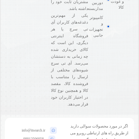
و عودت
مشتریان ثابت خود را
دوربین
کالا
مداربسته
داشته باشد.
یکی از مهم‌ترین
کامپیوتر
دغدغه‌های کاربران آی
و
تی سرچ یا هر
تجهیزات
جانبی
فروشگاه‌ اینترنتی
دیگری، این است که
کالای خریداری شده
چه زمانی به دستشان
می‌رسد. آی تی سرچ
شیوه‌های مختلفی از
ارسال را متناسب با
فروشنده کالا،‌ مقصد
کالا و همچنین نوع کالا
در اختیار کاربران خود
قرار می‌دهد.
اگر در مورد محصولات سوالی دارید
info@itsearch.ir
از طریق راه های ارتباطی روبرو می
09912506958