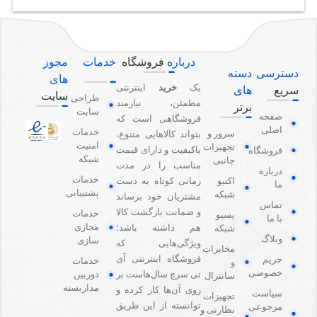
درباره
فروشگاه
خدمات
مجوز
دسترسی
دسته
های
یک
خرید
اینترنتی
سریع
های
سایت
طراحی
مطمئن، نیازمند
برتر
سایت
صفحه
فروشگاهی است که
اصلی
خدمات
سرور و
بتواند کالاهایی متنوع،
امنیت
تجهیزات
باکیفیت و دارای قیمت
فروشگاه
شبکه
جانبی
مناسب را در مدت
درباره
خدمات
اکتیو
زمانی کوتاه به دست
ما
پشتیبانی
شبکه
مشتریان خود برساند
تماس
و ضمانت بازگشت کالا
خدمات
پسیو
با ما
مجازی
هم داشته باشد؛
شبکه
وبلاگ
سازی
ویژگی‌هایی که
مخابرات
فروشگاه اینترنتی آی
حریم
خدمات
و
خصوصی
دوربین
تی سرچ سال‌هاست بر
سانترال
مداربسته
روی آن‌ها کار کرده و
سیاست
تجهیزات
توانسته از این طریق
مرجوعی
نظارتی و