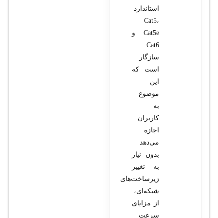
استاندارد
Cat5،
Cat5e و
Cat6
سازگار
است که
این
موضوع
به
کاربران
اجازه
می‌دهد
بدون نیاز
به تغییر
زیرساخت‌های
شبکه‌ای،
از مزایای
سرعت