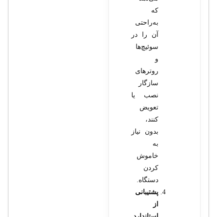
که
به‌راحتی
آن را در
سوئیچ‌ها
و
روترهای
سازگار
نصب یا
تعویض
کنند،
بدون نیاز
به
خاموش
کردن
دستگاه.
پشتیبانی
از
استاندارد