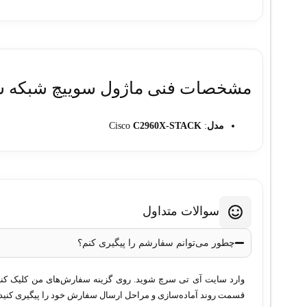
مشخصات فنی ماژول سوييچ شبکه سيسکو STACK
مدل
: Cisco
C2960X-STACK
پشتیبانی از پشته‌سازی
: بله، تا 8 سوئیچ
پهنای باند پشته
: 80 گیگابیت بر ثانیه
سازگاری
: سری
Cisco Catalyst 2960-X
پورت‌های اتصال
: پورت‌های اختصاصی برای پشته‌سازی
سوالات متداول
قابلیت مدیریت یکپارچه
: بله
افزونگی
: بله, در صورت از کار افتادن یک سوئیچ، پشته به 
چطور می‌توانم سفارشم را پیگیری کنم؟
وارد سایت آی تی سرچ شوید. روی گزینه سفارش‌های من کلیک کنید. 
قسمت روند آماده‌سازی و مراحل ارسال سفارش خود را پیگیری کنید.