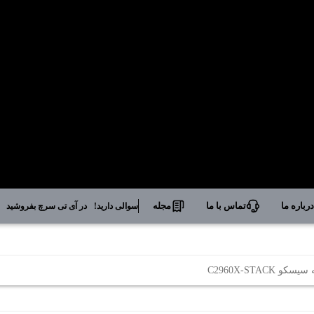
رباره ما
تماس با ما
مجله
سوالی دارید!
در آی تی سرچ بفروشید
C2960X-STAC