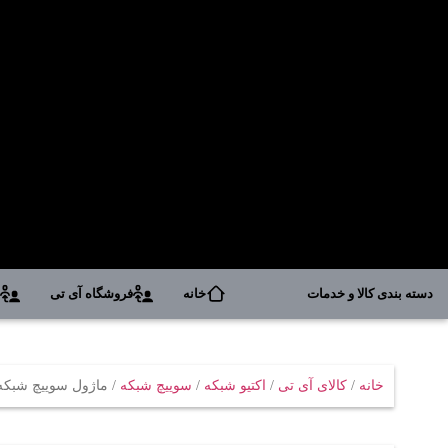
دسته بندی کالا و خدمات
خانه
فروشگاه آی تی
د
خانه
/
کالای آی تی
/
اکتیو شبکه
/
سوییچ شبکه
/ ماژول سوييچ شبکه سيسکو K