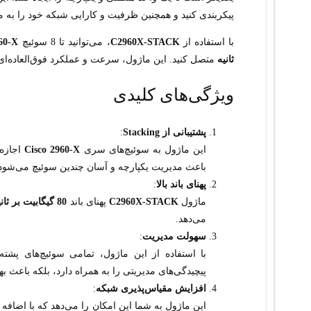
پیکربندی کنید و همچنین ظرفیت و کارایی شبکه خود را به 
با استفاده از
C2960X-STACK
، می‌توانید تا 8 سوئیچ
60-X
ثانیه
متصل کنید. این ماژول، سرعت و عملکرد فوق‌العاده‌ای د
ویژگی‌های کلیدی
پشتیبانی از Stacking
:
این ماژول به سوئیچ‌های سری
Cisco 2960-X
باعث مدیریت یکپارچه و آسان چندین سوئیچ می‌شود
پهنای باند بالا
:
ماژول
C2960X-STACK
پهنای باند
80 گیگابیت بر ثانیه
می‌دهد.
سهولت مدیریت
:
با استفاده از این ماژول، تمامی سوئیچ‌های پشت
پیچیدگی‌های مدیریتی را به همراه دارد، بلکه باعث ب
افزایش مقیاس‌پذیری شبکه
:
این ماژول به شما این امکان را می‌دهد که با اضافه