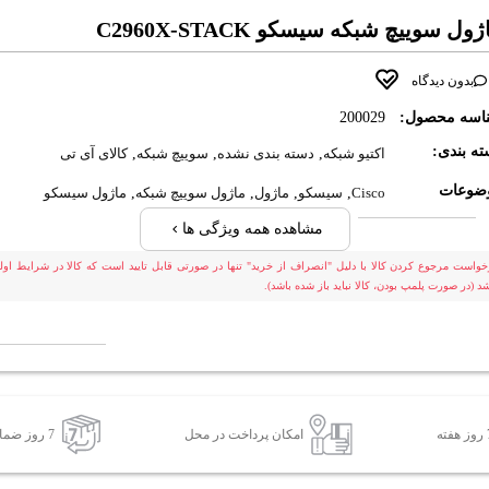
ول سوييچ شبکه سيسکو C2960X-STACK
بدون دیدگاه
اسه محصول:
200029
ه بندی:
اکتیو شبکه
,
دسته بندی نشده
,
سوییچ شبکه
,
کالای آی تی
ضوعات
Cisco
,
سیسکو
,
ماژول
,
ماژول سوییچ شبکه
,
ماژول سیسکو
مشاهده همه ویژگی ها
خواست مرجوع کردن کالا با دلیل "انصراف از خرید" تنها در صورتی قابل تایید است که کالا در شرایط اولی
شد (در صورت پلمپ بودن، کالا نباید باز شده باشد).
امکان پرداخت در محل
7 روز ضمانت بازگشت کالا