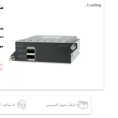
Loading...
ماژ
شن
دست
مو
در
با
امکان تحویل اکسپرس
24 ساعته، 7 روز هفته