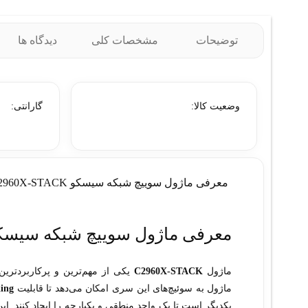
توضیحات
مشخصات کلی
دیدگاه ها
وضعیت کالا:
گارانتی:
معرفی ماژول سوييچ شبکه سيسکو C2960X-STACK
معرفی ماژول سوييچ شبکه سيسکو 60X-STACK
ماژول
C2960X-STACK
یکی از مهم‌ترین و پرکاربردتری
ماژول به سوئیچ‌های این سری امکان می‌دهد تا قابلیت
king
یکدیگر است تا یک واحد منطقی و یکپارچه را ایجاد کنند. ا