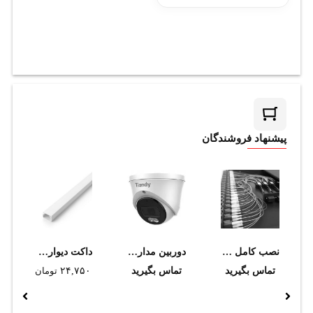
پیشنهاد فروشندگان
نصب کامل پچ پنل فیبر نوری داپلکس 12 پورت
دوربین مداربسته تحت شبکه تیاندی مدل TC-C32XP I3W/E/Y/2.8mm/V4.2
داکت ديواري دانوب 16*25
تماس بگیرید
تماس بگیرید
۲۴,۷۵۰
تومان