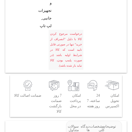
و
تجهیزات
جانبی
,
لپ تاپ
درخواست مرجوع کردن
کالا با دلیل "انصراف از
خرید" تنها در صورتی قابل
تایید است که کالا در
شرایط اولیه باشد (در
صورت پلمپ بودن، کالا
نباید باز شده باشد).
امکان
24
امکان
7 روز
ضمانت اصالت کالا
تحویل
ساعته، 7
پرداخت
ضمانت
اکسپرس
روز هفته
در محل
بازگشت
کالا
توضیحات
مشخصات
دیدگاه
سوالات
کلی
ها
متداول