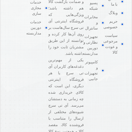
و ضمانت بازگشت کالا
خدمات
پسیو
با ما
مجازی
هم داشته باشد؛
شبکه
وبلاگ
سازی
ویژگی‌هایی که
مخابرات
فروشگاه اینترنتی آی
حریم
خدمات
و
خصوصی
دوربین
تی سرچ سال‌هاست بر
سانترال
مداربسته
روی آن‌ها کار کرده و
سیاست
تجهیزات
توانسته از این طریق
مرجوعی
نظارتی و
و عودت
مشتریان ثابت خود را
دوربین
کالا
مداربسته
داشته باشد.
یکی از مهم‌ترین
کامپیوتر
دغدغه‌های کاربران آی
و
تی سرچ یا هر
تجهیزات
جانبی
فروشگاه‌ اینترنتی
دیگری، این است که
کالای خریداری شده
چه زمانی به دستشان
می‌رسد. آی تی سرچ
شیوه‌های مختلفی از
ارسال را متناسب با
فروشنده کالا،‌ مقصد
کالا و همچنین نوع کالا