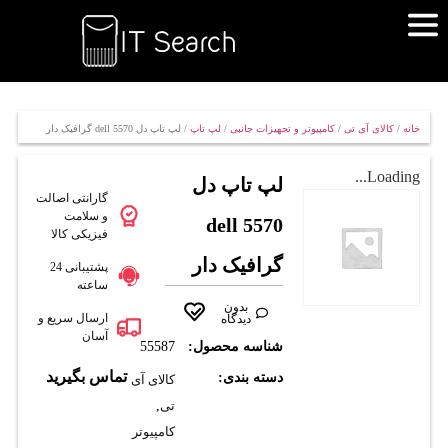
خانه
/
کالای آی تی
/
کامپیوتر و تجهیزات جانبی
/
لپ تاپ
/ لپ تاپ دل dell 5570 گرافیک دار
Loading...
لپ تاپ دل
گارانتی اصالت
و سلامت
dell 5570
فیزیکی کالا
گرافیک دار
پشتیبانی 24
ساعته
بدون
ارسال سریع و
دیدگاه
آسان
شناسه محصول:
55587
تماس بگیرید
دسته بندی:
کالای آی
تی
,
کامپیوتر