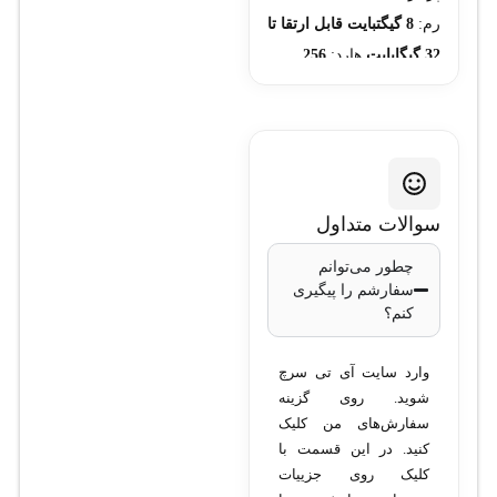
رم:
8 گیگتبایت قابل ارتقا تا
32 گیگابایت
هارد:
256
گیگابایت ssd(پرسرعت)
قابل ارتقا تا 1 ترابایت
صفحه نمایش:
15.6 اینچ
فول اچ دی FHD
پورت
ها:
HDMI,LAN,USB
سوالات متداول
3.0,VGA
ویندوز 10 به
چطور می‌توانم
همراه تمامی آپدیت ها و
سفارشم را پیگیری
درایورها(ویندوز 11 در
کنم؟
صورت تمایل شما)
شارژر
اصلی
**15 روز مهلت
وارد سایت آی تی سرچ
تست**
شوید. روی گزینه
سفارش‌های من کلیک
کنید. در این قسمت با
کلیک روی جزییات