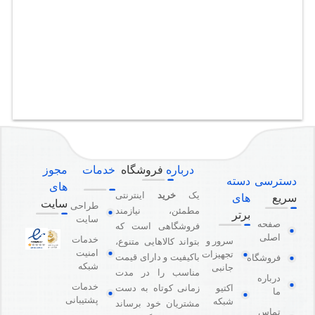
درباره
فروشگاه
خدمات
مجوز
دسترسی
دسته
های
یک
خرید
اینترنتی
سریع
های
سایت
طراحی
مطمئن، نیازمند
برتر
سایت
صفحه
فروشگاهی است که
اصلی
خدمات
سرور و
بتواند کالاهایی متنوع،
امنیت
تجهیزات
باکیفیت و دارای قیمت
فروشگاه
شبکه
جانبی
مناسب را در مدت
درباره
خدمات
اکتیو
زمانی کوتاه به دست
ما
پشتیبانی
شبکه
مشتریان خود برساند
تماس