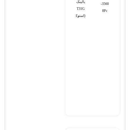
یالینک
ترانک
KX-
KX-
3560-
T31G
TSC62
TS880MX
8Pc
(استوک)