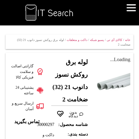
خانه
/
کالای آی تی
/
پسیو شبکه
/
داکت و متعلقات
/ لوله برق روکش نسوز دانوب 21 (32)
ضخامت 2
Loading...
لوله برق
گارانتی اصالت
و سلامت
روکش نسوز
فیزیکی کالا
دانوب 21 (32)
پشتیبانی 24
ساعته
ضخامت 2
ارسال سریع و
آسان
بدون
دیدگاه
تماس بگیرید
شناسه محصول:
30000297
دسته بندی:
داکت و