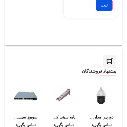
پیشنهاد فروشندگان
دوربین مداربسته تحت شبکه تیاندی مدل TC-H324S 25X/I/E
پايه سيني کابل دانوب 200*60
سوييچ سيسکو مدل WS-C3850-48F-S
تماس بگیرید
تماس بگیرید
تماس بگیرید