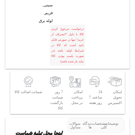
سینی
,
فریم
,
لوله برق
درخواست مرجوع کردن
کالا با دلیل "انصراف از
خرید" تنها در صورتی قابل
تایید است که کالا در
شرایط اولیه باشد (در
صورت پلمپ بودن، کالا
نباید باز شده باشد).
امکان
24
امکان
7 روز
ضمانت اصالت کالا
تحویل
ساعته، 7
پرداخت
ضمانت
اکسپرس
روز هفته
در محل
بازگشت
کالا
توضیحات
مشخصات
دیدگاه
سوالات
کلی
ها
متداول
اینجا محل تبلیغ شماست