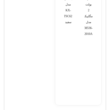
بولت
مدل
ایسر
پی 15
مدل
KX-
dw
Nitro
KX-
2
مگاپیکسل
TSC62-
5
TSC62
مدل
سفید
AN515
i7-
CBM238536-
11800H
K2010A