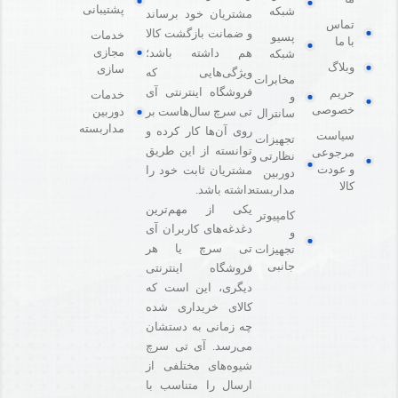
پشتیبانی
شبکه
مشتریان خود برساند
تماس
و ضمانت بازگشت کالا
خدمات
پسیو
با ما
مجازی
هم داشته باشد؛
شبکه
وبلاگ
سازی
ویژگی‌هایی که
مخابرات
فروشگاه اینترنتی آی
حریم
خدمات
و
خصوصی
دوربین
تی سرچ سال‌هاست بر
سانترال
مداربسته
روی آن‌ها کار کرده و
سیاست
تجهیزات
توانسته از این طریق
مرجوعی
نظارتی و
و عودت
مشتریان ثابت خود را
دوربین
کالا
مداربسته
داشته باشد.
یکی از مهم‌ترین
کامپیوتر
دغدغه‌های کاربران آی
و
تی سرچ یا هر
تجهیزات
جانبی
فروشگاه‌ اینترنتی
دیگری، این است که
کالای خریداری شده
چه زمانی به دستشان
می‌رسد. آی تی سرچ
شیوه‌های مختلفی از
ارسال را متناسب با