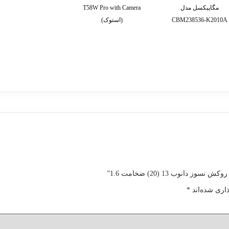
مگاپیکسل مدل
T58W Pro with Camera
CBM238536-K2010A
(استوک)
نوب 13 (20) ضخامت 1.6”
اری شده‌اند
*