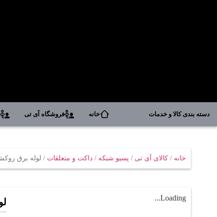
دسته بندی کالا و خدمات
خانه
فروشگاه آی تی
د
خانه
/
کالای آی تی
/
پسیو شبکه
/
داکت و متعلقات
/ لوله برق روکش نسوز دان
Loading...
لول