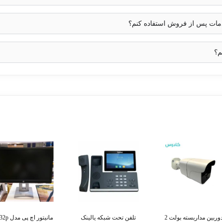
خدمات پس از فروش استفاده کنم؟
م؟
دوربین مداربسته بولت 2
تلفن تحت شبکه یالینک
مانیتور اچ پی مدل e232p