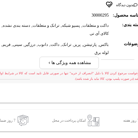
بدون دیدگاه
اسه محصول:
30000295
ه بندی:
داکت و متعلقات
,
پسیو شبکه
,
ترانک و متعلقات
,
دسته بندی نشده
,
کالای آی تی
ضوعات
باکس
,
پارتیشن
,
پریز
,
ترانک
,
داکت
,
دانوب
,
درزگیر
,
سینی
,
فریم
,
لوله برق
مشاهده همه ویژگی ها
خواست مرجوع کردن کالا با دلیل "انصراف از خرید" تنها در صورتی قابل تایید است که کالا در شرایط اولی
شد (در صورت پلمپ بودن، کالا نباید باز شده باشد).
امکان پرداخت در محل
7 روز ضمانت بازگشت کالا