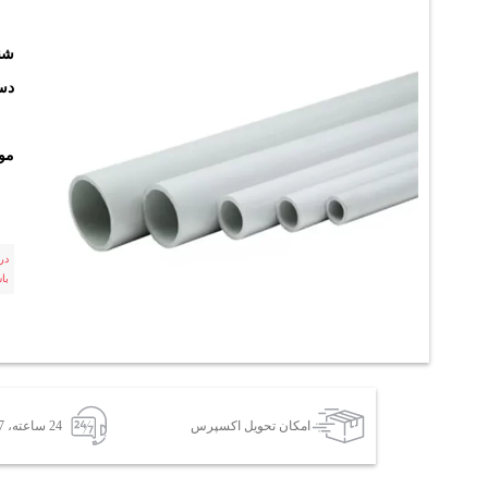
شن
دست
مو
در
با
امکان تحویل اکسپرس
24 ساعته، 7 روز هفته