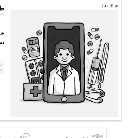
Loading...
طر
شن
دست
در
با