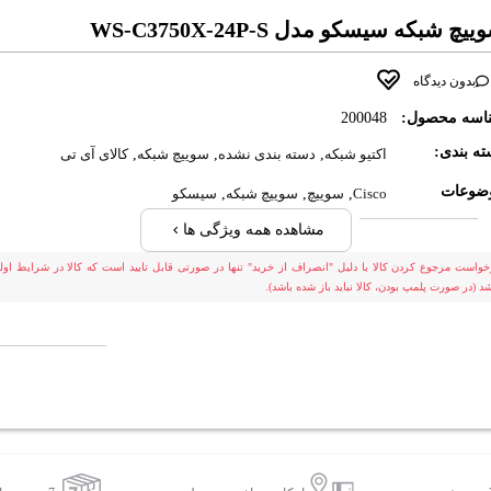
يچ شبکه سيسکو مدل WS-C3750X-24P-S
بدون دیدگاه
اسه محصول:
200048
ه بندی:
اکتیو شبکه
,
دسته بندی نشده
,
سوییچ شبکه
,
کالای آی تی
ضوعات
Cisco
,
سوییچ
,
سوییچ شبکه
,
سیسکو
مشاهده همه ویژگی ها
خواست مرجوع کردن کالا با دلیل "انصراف از خرید" تنها در صورتی قابل تایید است که کالا در شرایط اولی
شد (در صورت پلمپ بودن، کالا نباید باز شده باشد).