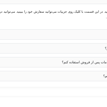
در این قسمت با کلیک روی جزییات می‌توانید سفارش خود را ببینید. می‌توانید در 
و پویا
802.1X
،
Access Con
؟
خدمات پس از فروش استفاده کنم؟
م؟