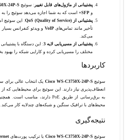
پشتیبانی از ماژول‌های قابل تغییر
: سوئیچ
0X-24P-S
و
SFP+
است که به شما اجازه می‌دهد سوئیچ را به شب
پشتیبانی از QoS (Quality of Service)
: این سوئیچ ا
تأخیر مانند تماس‌های
VoIP
و ویدئو کنفرانس بسیار 
می‌کند.
پشتیبانی از مسیریابی لایه 3
مختلف را مسیریابی کرده و کارایی شبکه را بهبود ب
کاربردها
سوئیچ
Cisco WS-C3750X-24P-S
یک انتخاب عالی برای ساز
به برق‌رسانی از طریق PoE دارند، 
محیط‌های با ترافیک سنگین و شبکه‌های چندلایه کار می‌کند.
نتیجه‌گیری
سوئیچ
Cisco WS-C3750X-24P-S
با ترکیب پورت‌های
ernet