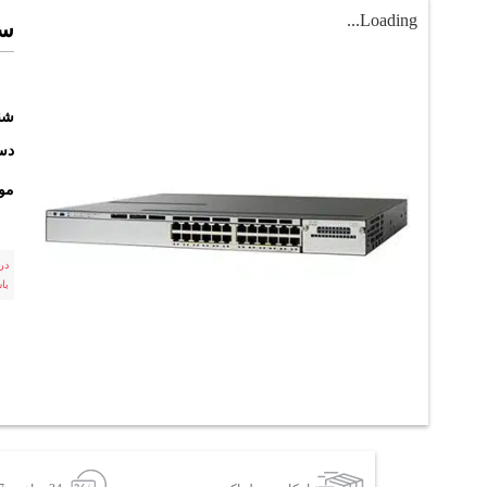
Loading...
سوي
شن
دست
مو
در
با