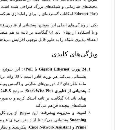
محیط‌های سازمانی و شبکه‌های بزرگ طراحی شده است. این سوئیچ ل
Ethernet Plus) امکانات گسترده‌ای را برای راه‌اندازی شبکه‌های با ظرفیت بالا و مدیریت بهینه ترافیک شبکه فراهم می‌کند.
یکی از ویژگی‌های اصلی این سوئیچ، پشتیبانی از فناوری
lus
و با استفاده از پهنای باند 64 گیگاب
انعطاف‌پذیری شبکه را به طور قابل توجهی افزایش می‌دهد
ویژگی‌های کلیدی
24 پورت Gigabit Ethernet با PoE+
: این سوئیچ دارای 
پشتیبانی می‌ک
مانند تلفن‌های IP، دوربین‌های نظارتی و اکسس پوینت‌های بی‌سیم را بدون نیاز به منبع تغذیه مجزا راه‌اندازی کنید.
پشتیبانی از فناوری StackWise Plus
: سوئیچ
24P-S
پهنای باند 64 گیگابیت بر ثانیه استک کرده 
شبکه‌های پیچیده فراهم می‌کند.
امنیت و مدیریت پیشرفته
: این سوئیچ از پروتکل
Snooping
پشتیبانی می‌کند تا از دسترسی‌های غیرمج
Prime
و
Cisco Network Assistant
، پیکربندی و نظا