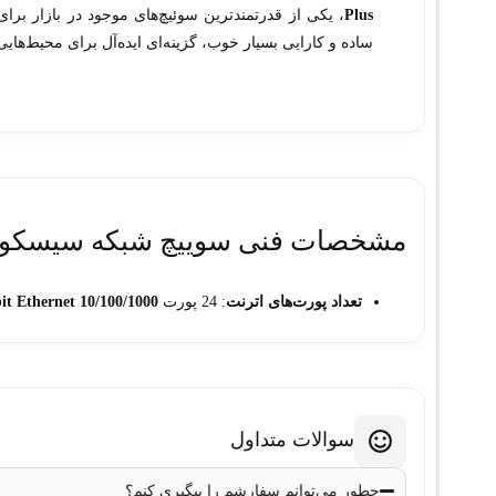
Plus
، یکی از قدرتمندترین سوئیچ‌های موجود در بازار برا
ساده و کارایی بسیار خوب، گزینه‌ای ایده‌آل برای محیط‌هایی ا
مشخصات فنی سوييچ شبکه سيسکو مدل 50X-24P-S
تعداد پورت‌های اترنت
: 24 پورت
10/100/1000 Gigabit Ethernet
توان PoE+
: هر پورت تا 30 وات، مجموعاً 435 وات
پورت‌های آپلینک
: قابل استفاده با ماژول‌های آپلینک اختیار
پهنای باند استکینگ
: 64 گیگابیت بر ثانیه با
StackWise Plus
ظرفیت سوئیچینگ
: 160 گیگابیت بر ثانیه
سوالات متداول
نرخ ارسال
: 65.5 میلیون بسته در ثانیه
حافظه DRAM
: 256 مگابایت
چطور می‌توانم سفارشم را پیگیری کنم؟