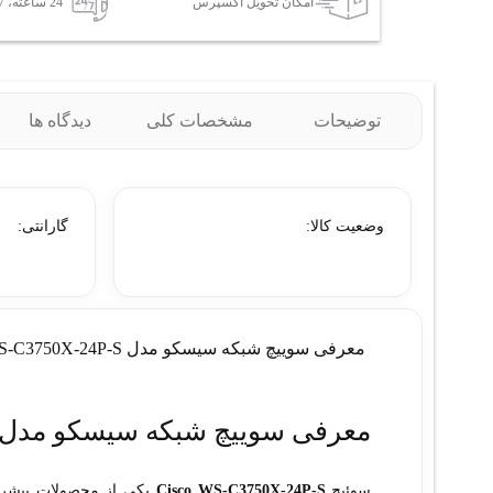
امکان تحویل اکسپرس
24 ساعته، 7 روز هفته
توضیحات
مشخصات کلی
دیدگاه ها
وضعیت کالا:
گارانتی:
معرفی سوييچ شبکه سيسکو مدل WS-C3750X-24P-S
معرفی سوييچ شبکه سيسکو مدل WS-C3750X-24P-S
سوئیچ
Cisco WS-C3750X-24P-S
یکی از محصولات پیشرف