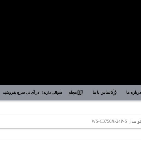
رباره ما
تماس با ما
مجله
سوالی دارید!
در آی تی سرچ بفروشید
WS-C3750X-