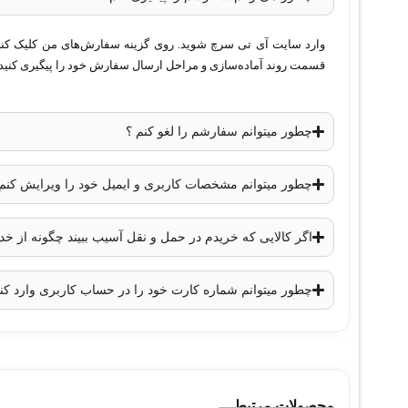
حافظه فلش
: 128 مگابایت
پشتیبانی از VLAN
: حداکثر 1005 VLAN
وارد سایت آی تی سرچ شوید. روی گزینه سفارش‌های من کلیک کنید. 
قسمت روند آماده‌سازی و مراحل ارسال سفارش خود را پیگیری کنید.
مسیریابی لایه 3
:
IPv4/IPv6
با پشتیبانی از مسیریابی ایستا 
پروتکل‌های امنیتی
:
DHCP Snooping
،
trol Lists (ACLs)
QoS
: پشتیبانی از
Quality of Service (QoS)
چطور میتوانم سفارشم را لغو کنم ؟
مدیریت
:
Cisco Network Assistant
،
Cisco Prime
،
CLI
منبع تغذیه
: 100-240V AC
چطور میتوانم مشخصات کاربری و ایمیل خود را ویرایش کنم
ابعاد
: 4.4 x 44.5 x 46 سانتی‌متر
وزن
: 7.9 کیلوگرم
اگر کالایی که خریدم در حمل و نقل آسیب ببیند چگونه از 
چطور میتوانم شماره کارت خود را در حساب کاربری وارد کن
محصولات مرتبط