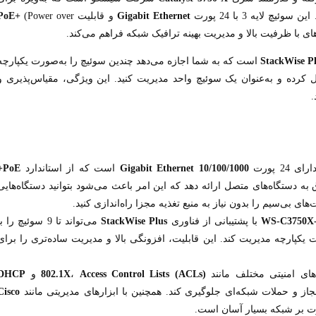
ایه 3 با 24 پورت
Gigabit Ethernet
و قابلیت
(Power over
PoE+
StackWise P
است که به شما اجازه می‌دهد چندین سوئیچ را به‌صورت یکپارچه
یت بر ثانیه به هم متصل کرده و به‌عنوان یک سوئیچ واحد مدیریت کنید. این ویژگی، مقیاس‌پذیری و
.
24 پورت
10/100/1000 Gigabit Ethernet
است که از استاندارد
PoE+
ند. هر پورت قادر است تا 30 وات برق به دستگاه‌های متصل ارائه دهد که این امر باعث می‌شود بتوانید دستگاه‌هایی
WS-C3750X-
با پشتیبانی از فناوری
StackWise Plus
می‌تواند تا 9 سوئیچ را ب
و به‌صورت یکپارچه مدیریت کند. این قابلیت، افزونگی بالا و مدیریت ساده‌تری را برای
‌های امنیتی مختلف مانند
Access Control Lists (ACLs)
،
802.1X
و
DHCP
از و حملات شبکه‌ای جلوگیری کند. همچنین با ابزارهای مدیریتی مانند
Cisco
رت بر شبکه بسیار آسان است.