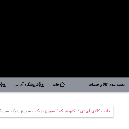
دسته بندی کالا و خدمات
خانه
فروشگاه آی تی
د
خانه
/
کالای آی تی
/
اکتیو شبکه
/
سوییچ شبکه
/ سوييچ شبکه سيسکو مدل 24P-S