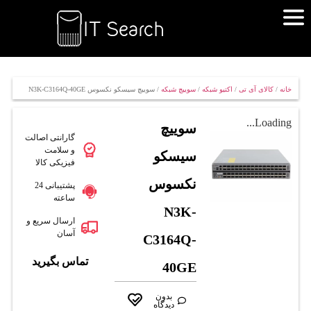
خانه
/
کالای آی تی
/
اکتیو شبکه
/
سوییچ شبکه
/ سوييچ سيسکو نکسوس N3K-C3164Q-40GE
Loading...
سوييچ
گارانتی اصالت
و سلامت
سيسکو
فیزیکی کالا
نکسوس
پشتیبانی 24
ساعته
N3K-
ارسال سریع و
آسان
C3164Q-
تماس بگیرید
40GE
بدون
دیدگاه