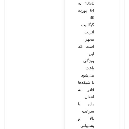
40GE به
64 پورت
40
گیگابیت
اترنت
مجهز
است که
این
ویژگی
باعث
می‌شود
تا شبکه‌ها
قادر به
انتقال
داده با
سرعت
بالا و
پشتیبانی