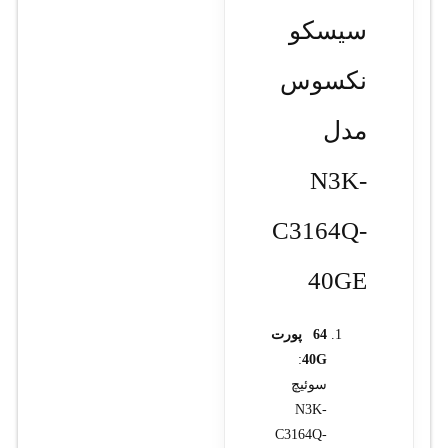
سیسکو
نکسوس
مدل
N3K-
C3164Q-
40GE
64 پورت
:
40G
سوئیچ
N3K-
C3164Q-