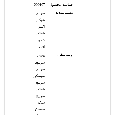
شناسه محصول:
200107
دسته بندی:
سوییچ
شبکه
,
اکتیو
شبکه
,
کالای
آی تی
موضوعات
,
Cisco
سوییچ
,
سوییچ
سیسکو
,
سوییچ
شبکه
,
سوییچ
شبکه
سیسکو
,