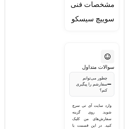
مشخصات فنی
سوييچ سيسکو
نکسوس N3K-
C3164Q-40GE
مدل
: N3K-
سوالات متداول
C3164Q-40GE
چطور می‌توانم
تعداد پورت‌ها
:
سفارشم را پیگیری
64 پورت 40
کنم؟
گیگابیت
اترنت (40G)
وارد سایت آی تی سرچ
نوع سوئیچ
: L2/L3
شوید. روی گزینه
سفارش‌های من کلیک
(Layer 2 and Layer
کنید. در این قسمت با
3)