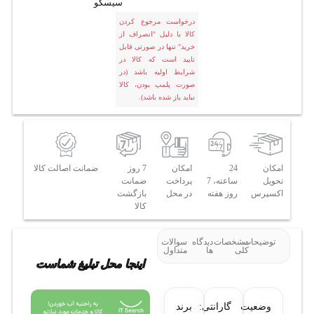
سیسکو
درخواست مرجوع کردن
کالا با دلیل "انصراف از
خرید" تنها در صورتی قابل
تایید است که کالا در
شرایط اولیه باشد (در
صورت پلمپ بودن، کالا
نباید باز شده باشد).
امکان
24
امکان
7 روز
ضمانت اصالت کالا
تحویل
ساعته، 7
پرداخت
ضمانت
اکسپرس
روز هفته
در محل
بازگشت
کالا
توضیحات
مشخصات
دیدگاه
سوالات
کلی
ها
متداول
اینجا محل تبلیغ شماست
وضعیت
گارانتی:
برند