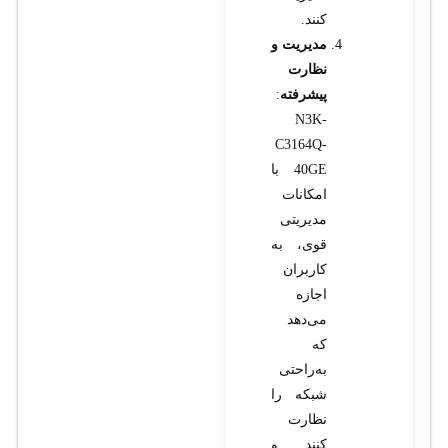
کنند.
مدیریت و
نظارت
پیشرفته
:
N3K-
C3164Q-
40GE با
امکانات
مدیریتی
قوی، به
کاربران
اجازه
می‌دهد
که
به‌راحتی
شبکه را
نظارت
کنند و