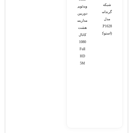
شبکه
ویدئویی
مدل
دل
دل
گرنداستریم
دوربین
KX-
۵۴۹۰
مدل
مدل
مداربسته
TSC62
وسترو
GXP1628
هشت
(استوک)
کانال
1080
Full
HD
5M