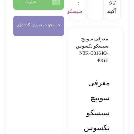
کالا:
:
آکبند
سیسکو
معرفی سوييچ
سيسکو نکسوس
N3K-C3164Q-
40GE
معرفی
سوييچ
سيسکو
نکسوس