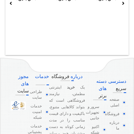
درباره
فروشگاه
خدمات
مجوز
دسترسی
دسته
های
یک
خرید
اینترنتی
سریع
های
سایت
طراحی
مطمئن، نیازمند
برتر
سایت
صفحه
فروشگاهی است که
اصلی
خدمات
سرور و
بتواند کالاهایی متنوع،
امنیت
تجهیزات
باکیفیت و دارای قیمت
فروشگاه
شبکه
جانبی
مناسب را در مدت
درباره
خدمات
اکتیو
زمانی کوتاه به دست
ما
پشتیبانی
شبکه
مشتریان خود برساند