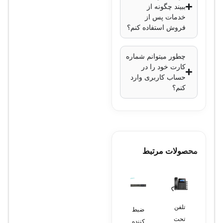
ببیند چگونه از
وات
خدمات پس از
ابعاد
:
فروش استفاده کنم؟
1U (ارتفاع)
وزن
:
چطور میتوانم شماره
کارت خود را در
حدود 20
حساب کاربری وارد
کیلوگرم
کنم؟
محصولات مرتبط
تلفن
ضبط
تلفن
لپ
لپ
تحت
کننده
پاناسونیک
تاپ
تاپ