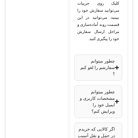
کلیک روی جزییات
مدل شبکه
: دیتاسنتر
می‌توانید سفارش خود را
پشتیبانی از
ببینید. می‌توانید در این
قسمت روند آماده‌سازی و
پروتکل‌ها
:
مراحل ارسال سفارش
VXLAN
خود را پیگیری کنید.
NVGRE
OSPF
BGP
چطور میتوانم
سفارشم را لغو کنم
EIGRP
؟
عملکرد با تأخیر
پایین
:
چطور میتوانم
Latency:
مشخصات کاربری و
کمتر از 1
ایمیل خود را
میکروثانیه
ویرایش کنم؟
حداکثر توان
مصرفی
:
اگر کالایی که خریدم
در حمل و نقل آسیب
حدود 800