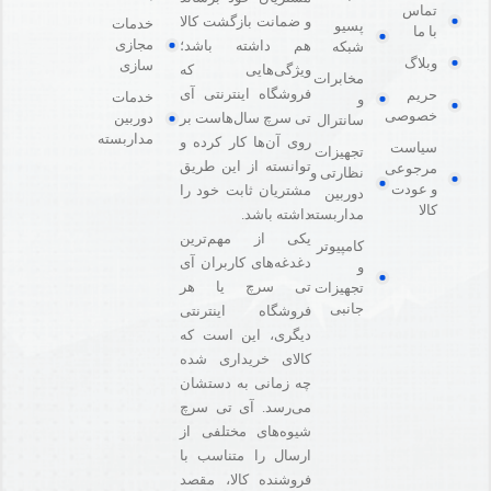
تماس
و ضمانت بازگشت کالا
خدمات
پسیو
با ما
مجازی
هم داشته باشد؛
شبکه
وبلاگ
سازی
ویژگی‌هایی که
مخابرات
فروشگاه اینترنتی آی
حریم
خدمات
و
خصوصی
دوربین
تی سرچ سال‌هاست بر
سانترال
مداربسته
روی آن‌ها کار کرده و
سیاست
تجهیزات
توانسته از این طریق
مرجوعی
نظارتی و
و عودت
مشتریان ثابت خود را
دوربین
کالا
مداربسته
داشته باشد.
یکی از مهم‌ترین
کامپیوتر
دغدغه‌های کاربران آی
و
تی سرچ یا هر
تجهیزات
جانبی
فروشگاه‌ اینترنتی
دیگری، این است که
کالای خریداری شده
چه زمانی به دستشان
می‌رسد. آی تی سرچ
شیوه‌های مختلفی از
ارسال را متناسب با
فروشنده کالا،‌ مقصد