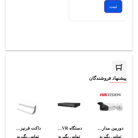
پیشنهاد فروشندگان
دوربین مداربسته هایک ویژن مدل DS-2CD2T43G2-2I (4mm)
دستگاه DVR هایک ویژن مدل IDS-7216HQHI-M2/S
داکت قرنيزي ارتفاع 80mm داراي لبه نرم سوپيتا
تماس بگیرید
تماس بگیرید
تماس بگیرید