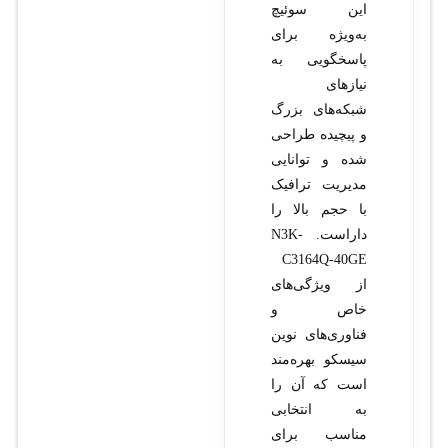
این سوئیچ
به‌ویژه برای
پاسخگویی به
نیازهای
شبکه‌های بزرگ
و پیچیده طراحی
شده و توانایی
مدیریت ترافیک
با حجم بالا را
داراست. N3K-
C3164Q-40GE
از ویژگی‌های
خاص و
فناوری‌های نوین
سیسکو بهره‌مند
است که آن را
به انتخابی
مناسب برای