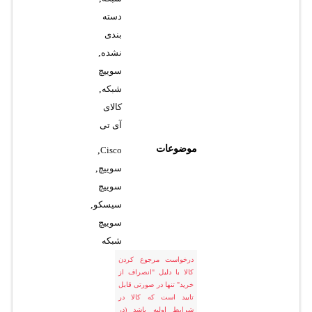
دسته
بندی
نشده
,
سوییچ
شبکه
,
کالای
آی تی
موضوعات
,
Cisco
سوییچ
,
سوییچ
سیسکو
,
سوییچ
شبکه
درخواست مرجوع کردن
کالا با دلیل "انصراف از
خرید" تنها در صورتی قابل
تایید است که کالا در
شرایط اولیه باشد (در