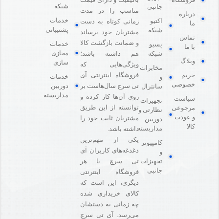
شبکه
جانبی
مناسب را در مدت
درباره
خدمات
اکتیو
زمانی کوتاه به دست
ما
پشتیبانی
شبکه
مشتریان خود برساند
تماس
و ضمانت بازگشت کالا
خدمات
پسیو
با ما
مجازی
هم داشته باشد؛
شبکه
وبلاگ
سازی
ویژگی‌هایی که
مخابرات
فروشگاه اینترنتی آی
حریم
خدمات
و
خصوصی
دوربین
تی سرچ سال‌هاست بر
سانترال
مداربسته
روی آن‌ها کار کرده و
سیاست
تجهیزات
توانسته از این طریق
مرجوعی
نظارتی و
و عودت
مشتریان ثابت خود را
دوربین
کالا
مداربسته
داشته باشد.
یکی از مهم‌ترین
کامپیوتر
دغدغه‌های کاربران آی
و
تی سرچ یا هر
تجهیزات
جانبی
فروشگاه‌ اینترنتی
دیگری، این است که
کالای خریداری شده
چه زمانی به دستشان
می‌رسد. آی تی سرچ