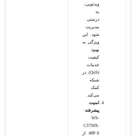
ویدئویی،
به
درستی
مدیریت
شود. این
ویژگی به
بهبود
کیفیت
خدمات
(QoS) در
شبکه
کمک
می‌کند.
امنیت
پیشرفته
:
WS-
C3750X-
48P-S از