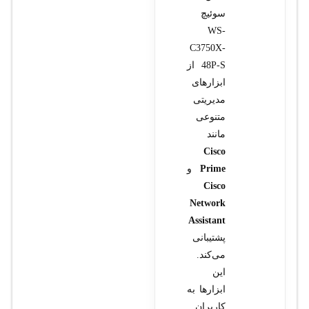
سوئیچ
WS-
C3750X-
48P-S از
ابزارهای
مدیریتی
متنوعی
مانند
Cisco
Prime
و
Cisco
Network
Assistant
پشتیبانی
می‌کند.
این
ابزارها به
کاربران