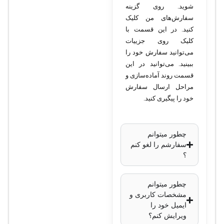
قابلیت PoE
شوید. روی گزینه
پورت‌های آپلینک
: 4
سفارش‌های من کلیک
کنید. در این قسمت با
اسلات
SFP
کلیک روی جزییات
(اختیاری)
می‌توانید سفارش خود را
ظرفیت سوئیچینگ
:
ببینید. می‌توانید در این
176 گیگابیت بر ثانیه
قسمت روند آماده‌سازی و
نرخ ارسال
: 130
مراحل ارسال سفارش
خود را پیگیری کنید.
میلیون بسته در ثانیه
حافظه DRAM
: 512
مگابایت
چطور میتوانم
حافظه فلش
: 128
سفارشم را لغو کنم
؟
مگابایت
پشتیبانی از VLAN
:
چطور میتوانم
حداکثر 4096 VLAN
مشخصات کاربری و
پروتکل‌های امنیتی
:
ایمیل خود را
802.1X
،
Access
ویرایش کنم؟