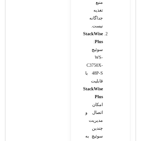
منبع
تغذیه
جداگانه
نیست.
StackWise
:
Plus
سوئیچ
WS-
C3750X-
48P-S با
قابلیت
StackWise
Plus
امکان
اتصال و
مدیریت
چندین
سوئیچ به