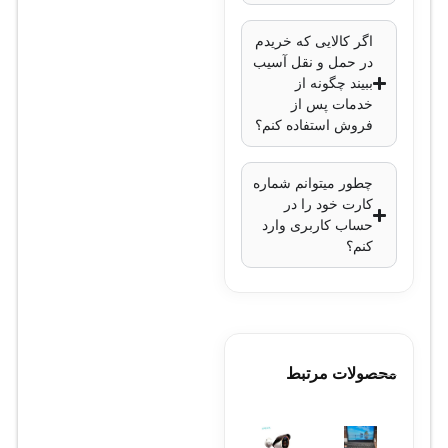
Control Lists
(ACLs)
،
Dynamic
اگر کالایی که خریدم
ARP Inspection
در حمل و نقل آسیب
ببیند چگونه از
(DAI)
خدمات پس از
QoS
: پشتیبانی از
فروش استفاده کنم؟
Quality of Service
مدیریت
: CLI، Cisco
چطور میتوانم شماره
Prime، Cisco
کارت خود را در
حساب کاربری وارد
Network Assistant
کنم؟
منبع تغذیه
: 100-
240V AC
ابعاد
: 4.4 x 44.5 x
30.9 سانتی‌متر
وزن
: 4.5 کیلوگرم
محصولات مرتبط