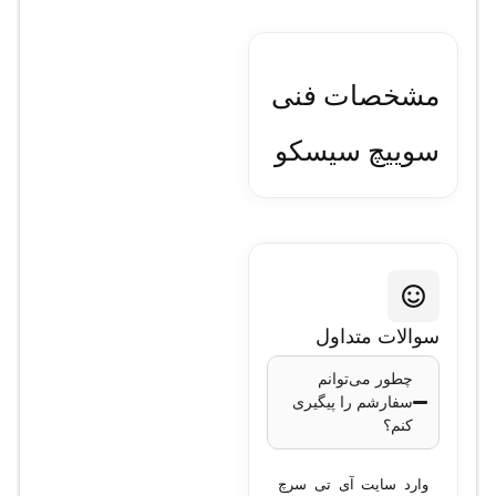
مشخصات فنی
سوييچ سيسکو
مدل WS-
C3750X-48P-
S
سوالات متداول
تعداد پورت‌های
چطور می‌توانم
سفارشم را پیگیری
اترنت
: 48 پورت
کنم؟
10/100/1000
Gigabit Ethernet
با
وارد سایت آی تی سرچ