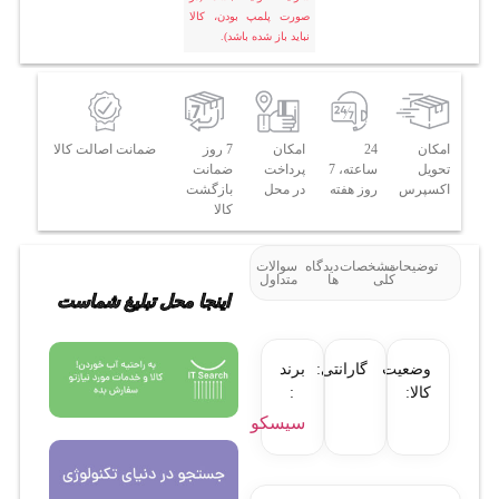
صورت پلمپ بودن، کالا
نباید باز شده باشد).
امکان
24
امکان
7 روز
ضمانت اصالت کالا
تحویل
ساعته، 7
پرداخت
ضمانت
اکسپرس
روز هفته
در محل
بازگشت
کالا
توضیحات
مشخصات
دیدگاه
سوالات
کلی
ها
متداول
اینجا محل تبلیغ شماست
وضعیت
گارانتی:
برند
کالا:
:
سیسکو