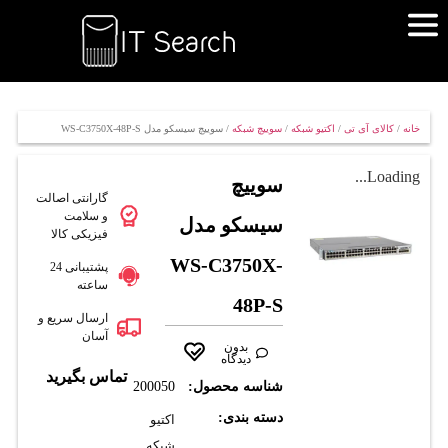
خانه
/
کالای آی تی
/
اکتیو شبکه
/
سوییچ شبکه
/ سوييچ سيسکو مدل WS-C3750X-48P-S
Loading...
سوييچ
گارانتی اصالت
و سلامت
سيسکو مدل
فیزیکی کالا
WS-C3750X-
پشتیبانی 24
ساعته
48P-S
ارسال سریع و
آسان
بدون
دیدگاه
تماس بگیرید
شناسه محصول:
200050
دسته بندی:
اکتیو
شبکه
,