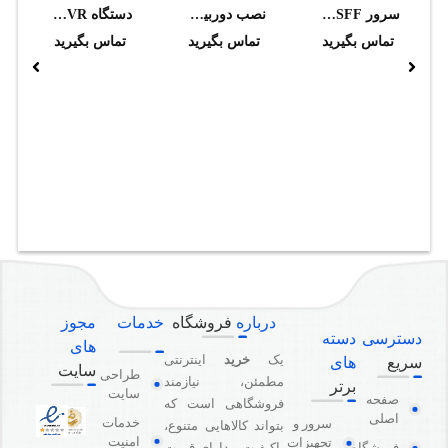
سرور HP PROLIANT DL380 GEN9 8SFF استوک
نصب دوربين مداربسته AHD (تا ارتفاع 3 متر)
دستگاه DVR هایک ویژن مدل iDS-7208HTHI-M2/S
تماس بگیرید
تماس بگیرید
تماس بگیرید
درباره
فروشگاه
خدمات
مجوز
دسترسی
دسته
های
یک
خرید
اینترنتی
سریع
های
سایت
طراحی
مطمئن، نیازمند
برتر
سایت
صفحه
فروشگاهی است که
اصلی
خدمات
سرور و
بتواند کالاهایی متنوع،
امنیت
تجهیزات
باکیفیت و دارای قیمت
فروشگاه