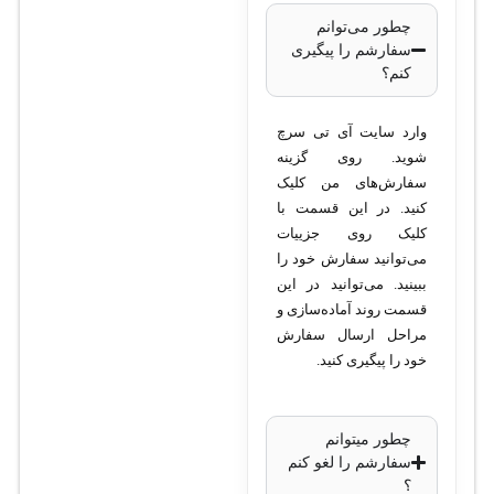
تعداد پورت‌های
چطور می‌توانم
سفارشم را پیگیری
اترنت
: 24 پورت
کنم؟
10/100/1000
Gigabit Ethernet
وارد سایت آی تی سرچ
پورت‌های آپلینک
: 4
شوید. روی گزینه
اسلات
SFP
سفارش‌های من کلیک
کنید. در این قسمت با
(اختیاری)
کلیک روی جزییات
قابلیت PoE
: حداکثر
می‌توانید سفارش خود را
370 وات
ببینید. می‌توانید در این
ظرفیت سوئیچینگ
:
قسمت روند آماده‌سازی و
128 گیگابیت بر ثانیه
مراحل ارسال سفارش
خود را پیگیری کنید.
نرخ ارسال
: 96
میلیون بسته در ثانیه
حافظه DRAM
: 512
چطور میتوانم
مگابایت
سفارشم را لغو کنم
؟
حافظه فلش
: 128