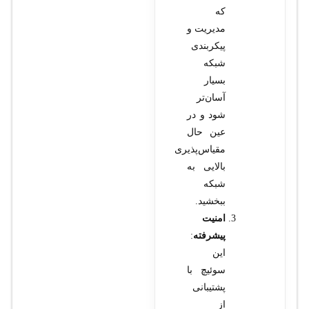
که
مدیریت و
پیکربندی
شبکه
بسیار
آسان‌تر
شود و در
عین حال
مقیاس‌پذیری
بالایی به
شبکه
ببخشید.
امنیت
پیشرفته
:
این
سوئیچ با
پشتیبانی
از