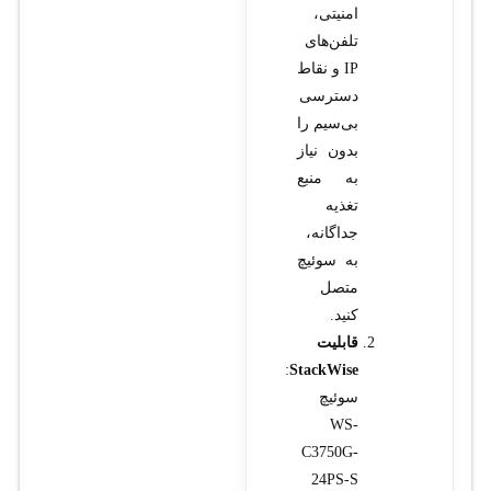
امنیتی،
تلفن‌های
IP و نقاط
دسترسی
بی‌سیم را
بدون نیاز
به منبع
تغذیه
جداگانه،
به سوئیچ
متصل
کنید.
قابلیت
:
StackWise
سوئیچ
WS-
C3750G-
24PS-S