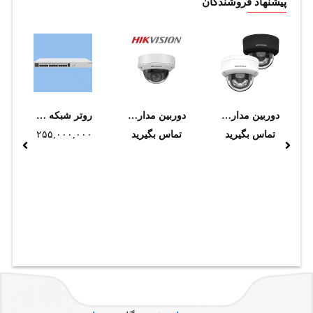
پیشنهاد فروشندگان
دوربین مداربسته هایک ویژن مدل DS-2CD2163G2-LIS2U 2.8MM
دوربین مداربسته هایک ویژن مدل DS-2CD1743G0-IZ (2.8-12mm)
روتر شبکه میکروتیک مدل CCR2116-12G-4S+
تماس بگیرید
تماس بگیرید
۲۵۵,۰۰۰,۰۰۰
تومان