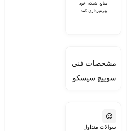
منابع شبکه خود
بهره‌برداری کنند.
مشخصات فنی
سوييچ سيسکو
مدل WS-
C3750G-
24PS-S
سوالات متداول