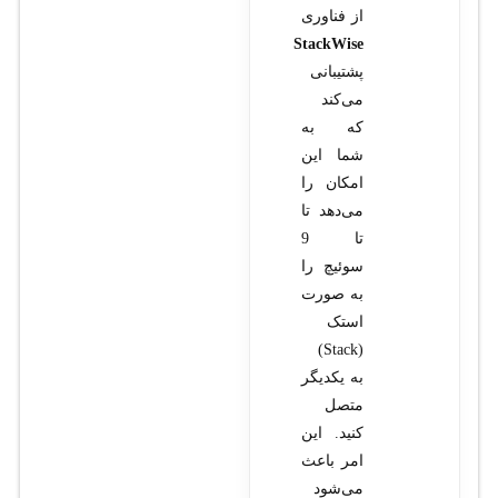
از فناوری
StackWise
پشتیبانی
می‌کند
که به
شما این
امکان را
می‌دهد تا
تا 9
سوئیچ را
به صورت
استک
(Stack)
به یکدیگر
متصل
کنید. این
امر باعث
می‌شود