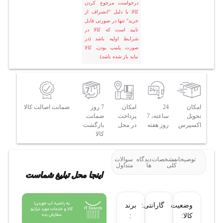
درخواست مرجوع کردن
کالا با دلیل "انصراف از
خرید" تنها در صورتی قابل
تایید است که کالا در
شرایط اولیه باشد (در
صورت پلمپ بودن، کالا
نباید باز شده باشد).
امکان
24
امکان
7 روز
ضمانت اصالت کالا
تحویل
ساعته، 7
پرداخت
ضمانت
اکسپرس
روز هفته
در محل
بازگشت
کالا
توضیحات
مشخصات
دیدگاه
سوالات
کلی
ها
متداول
اینجا محل تبلیغ شماست
وضعیت
گارانتی:
برند
کالا:
: