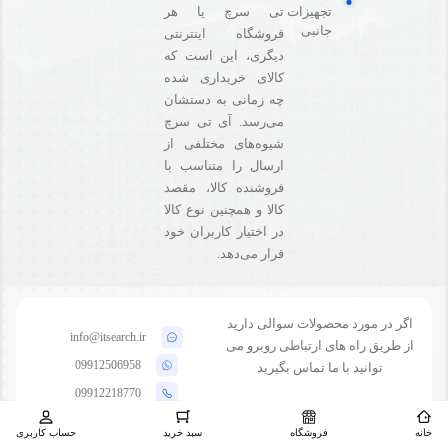
تی سرچ یا هر
تجهیزات
جانبی
فروشگاه‌ اینترنتی
دیگری، این است که
کالای خریداری شده
چه زمانی به دستشان
می‌رسد. آی تی سرچ
شیوه‌های مختلفی از
ارسال را متناسب با
فروشنده کالا،‌ مقصد
کالا و همچنین نوع کالا
در اختیار کاربران خود
قرار می‌دهد.
اگر در مورد محصولات سوالی دارید
info@itsearch.ir
از طریق راه های ارتباطی روبرو می
09912506958
توانید با ما تماس بگیرید
09912218770
خانه
فروشگاه
سبد خرید
حساب کاربری