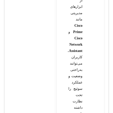
از
ابزارهای
مدیریتی
مانند
Cisco
Prime
و
Cisco
Network
،
Assistant
کاربران
می‌توانند
به‌راحتی
وضعیت و
عملکرد
سوئیچ را
تحت
نظارت
داشته