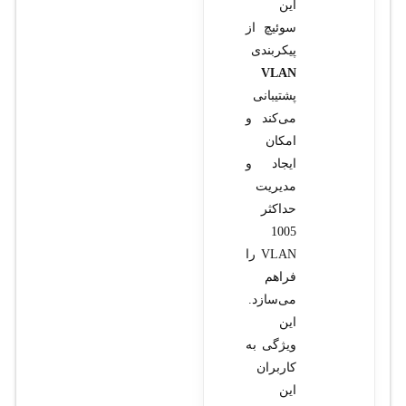
این
سوئیچ از
پیکربندی
VLAN
پشتیبانی
می‌کند و
امکان
ایجاد و
مدیریت
حداکثر
1005
VLAN را
فراهم
می‌سازد.
این
ویژگی به
کاربران
این