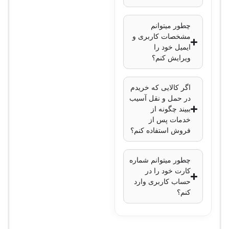
مگابایت
چطور میتوانم
پشتیبانی از VLAN
:
مشخصات کاربری و
حداکثر 1005 VLAN
ایمیل خود را
مسیریابی لایه 3
:
ویرایش کنم؟
پشتیبانی از IPv4 و
IPv6
اگر کالایی که خریدم
پروتکل‌های امنیتی
:
در حمل و نقل آسیب
ببیند چگونه از
802.1X
،
Access
خدمات پس از
Control Lists
فروش استفاده کنم؟
(ACLs)
،
Dynamic
ARP Inspection
چطور میتوانم شماره
(DAI)
کارت خود را در
حساب کاربری وارد
QoS
: پشتیبانی از
کنم؟
Quality of Service
مدیریت
: CLI، Cisco
Prime، Cisco