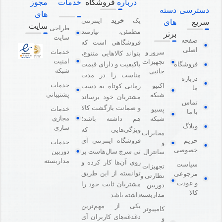
درباره
فروشگاه
خدمات
مجوز
دسترسی
دسته
های
یک
خرید
اینترنتی
سریع
های
سایت
طراحی
مطمئن، نیازمند
برتر
سایت
صفحه
فروشگاهی است که
اصلی
خدمات
سرور و
بتواند کالاهایی متنوع،
امنیت
تجهیزات
باکیفیت و دارای قیمت
فروشگاه
شبکه
جانبی
مناسب را در مدت
درباره
خدمات
اکتیو
زمانی کوتاه به دست
ما
پشتیبانی
شبکه
مشتریان خود برساند
تماس
و ضمانت بازگشت کالا
خدمات
پسیو
با ما
مجازی
هم داشته باشد؛
شبکه
وبلاگ
سازی
ویژگی‌هایی که
مخابرات
فروشگاه اینترنتی آی
حریم
خدمات
و
خصوصی
دوربین
تی سرچ سال‌هاست بر
سانترال
مداربسته
روی آن‌ها کار کرده و
سیاست
تجهیزات
توانسته از این طریق
مرجوعی
نظارتی و
و عودت
مشتریان ثابت خود را
دوربین
کالا
مداربسته
داشته باشد.
یکی از مهم‌ترین
کامپیوتر
دغدغه‌های کاربران آی
و