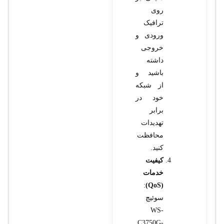
روی
ترافیک
ورودی و
خروجی
داشته
باشید و
از شبکه
خود در
برابر
تهدیدات
محافظت
کنید.
کیفیت
خدمات
:
(QoS)
سوئیچ
WS-
C3750G-