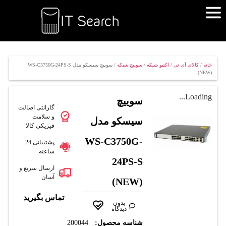
خانه
/
کالای آی تی
/
اکتیو شبکه
/
سوییچ شبکه
/ سوييچ سيسکو مدل WS-C3750G-24PS-S
(NEW)
Loading...
سوييچ
گارانتی اصالت
و سلامت
سيسکو مدل
فیزیکی کالا
WS-C3750G-
پشتیبانی 24
ساعته
24PS-S
ارسال سریع و
آسان
(NEW)
تماس بگیرید
بدون
دیدگاه
شناسه محصول:
200044