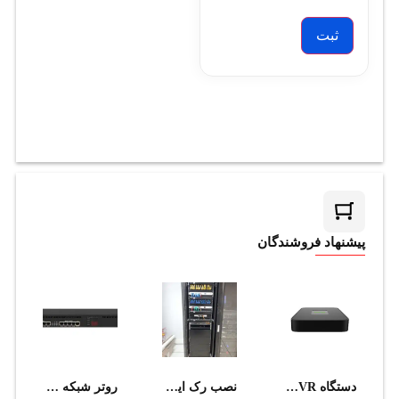
پیشنهاد فروشندگان
دستگاه NVR تحت شبکه تیاندی مدل TC-R3110 I/B/L/V1.1
نصب رک ایستاده به همراه آرایش رک (بزرگتر از سايز 22 يونيت)
روتر شبکه 10 پورت میکروتیک مدل RB3011UiAS-RM