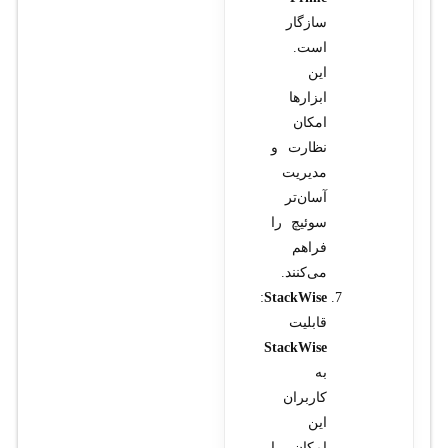
سازگار
است.
این
ابزارها
امکان
نظارت و
مدیریت
آسان‌تر
سوئیچ را
فراهم
می‌کنند.
:
StackWise
قابلیت
StackWise
به
کاربران
این
امکان را