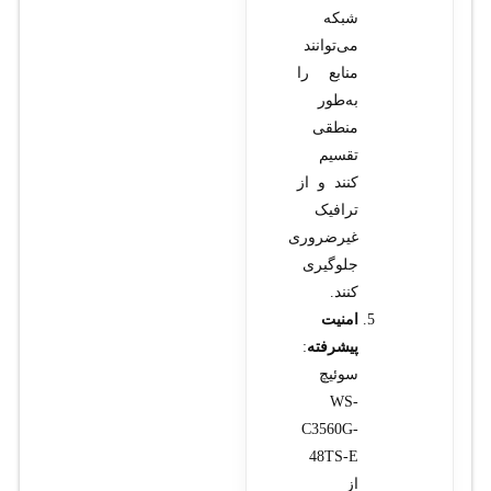
شبکه
می‌توانند
منابع را
به‌طور
منطقی
تقسیم
کنند و از
ترافیک
غیرضروری
جلوگیری
کنند.
امنیت
پیشرفته
:
سوئیچ
WS-
C3560G-
48TS-E
از