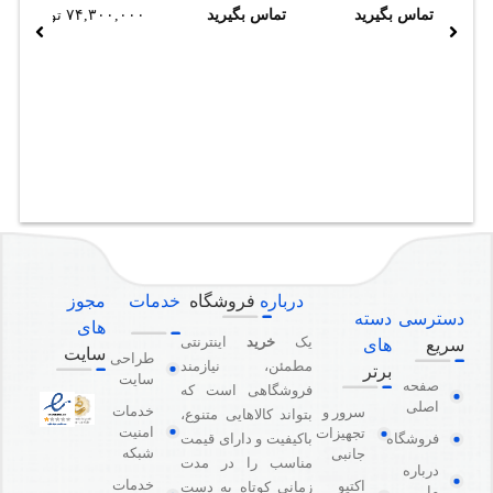
تماس بگیرید
تماس بگیرید
۷۴,۳۰۰,۰۰۰
تومان
درباره
فروشگاه
خدمات
مجوز
دسترسی
دسته
های
یک
خرید
اینترنتی
سریع
های
سایت
طراحی
مطمئن، نیازمند
برتر
سایت
صفحه
فروشگاهی است که
اصلی
خدمات
سرور و
بتواند کالاهایی متنوع،
امنیت
تجهیزات
باکیفیت و دارای قیمت
فروشگاه
شبکه
جانبی
مناسب را در مدت
درباره
خدمات
اکتیو
زمانی کوتاه به دست
ما