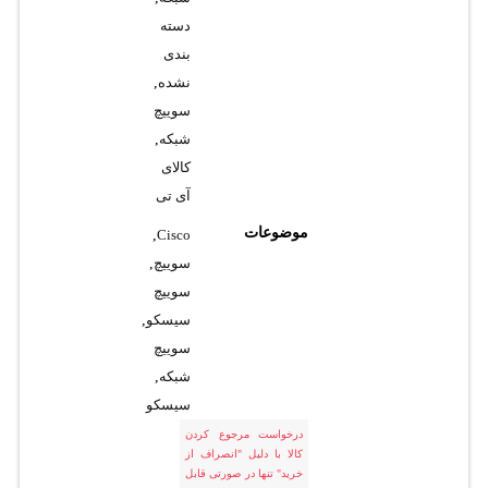
دسته
بندی
نشده
,
سوییچ
شبکه
,
کالای
آی تی
موضوعات
,
Cisco
سوییچ
,
سوییچ
سیسکو
,
سوییچ
شبکه
,
سیسکو
درخواست مرجوع کردن
کالا با دلیل "انصراف از
خرید" تنها در صورتی قابل