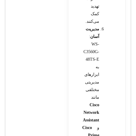
تهدید
کمک
می‌کنند.
مدیریت
آسان
:
WS-
C3560G-
48TS-E
به
ابزارهای
مدیریتی
مختلفی
مانند
Cisco
Network
Assistant
و
Cisco
Prime