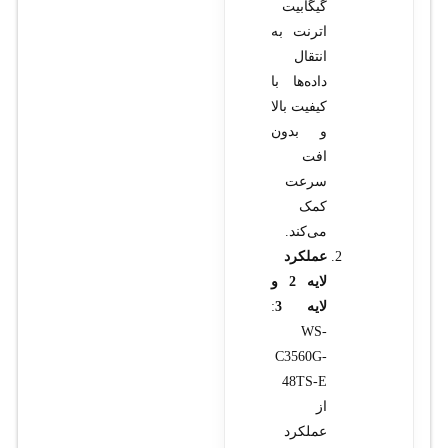
گیگابیت
اترنت به
انتقال
داده‌ها با
کیفیت بالا
و بدون
افت
سرعت
کمک
می‌کند.
عملکرد
لایه 2 و
لایه 3
:
WS-
C3560G-
48TS-E
از
عملکرد