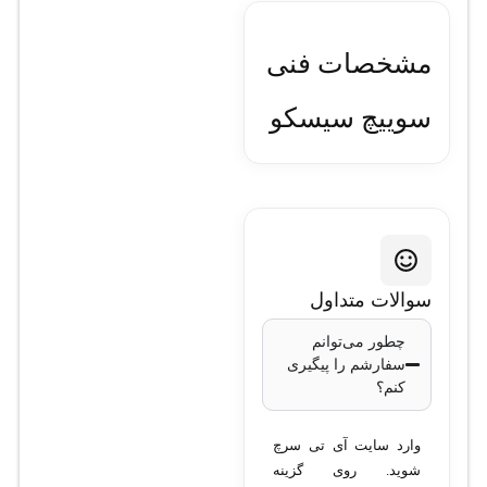
مشخصات فنی
سوييچ سيسکو
مدل WS-
C3560G-
48TS-E
سوالات متداول
تعداد پورت‌های
چطور می‌توانم
سفارشم را پیگیری
اترنت
: 48 پورت
کنم؟
10/100/1000 Mbps
سرعت سوئیچینگ
:
وارد سایت آی تی سرچ
32 گیگابیت بر ثانیه
شوید. روی گزینه