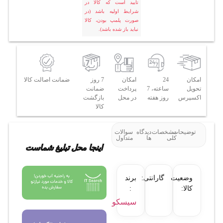
تایید است که کالا در
شرایط اولیه باشد (در
صورت پلمپ بودن، کالا
نباید باز شده باشد).
امکان
24
امکان
7 روز
ضمانت اصالت کالا
تحویل
ساعته، 7
پرداخت
ضمانت
اکسپرس
روز هفته
در محل
بازگشت
کالا
توضیحات
مشخصات
دیدگاه
سوالات
کلی
ها
متداول
اینجا محل تبلیغ شماست
وضعیت
گارانتی:
برند
کالا:
:
سیسکو