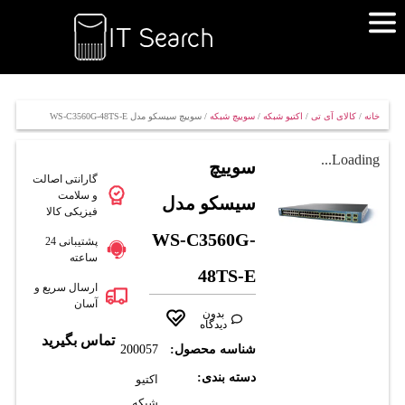
خانه
/
کالای آی تی
/
اکتیو شبکه
/
سوییچ شبکه
/ سوييچ سيسکو مدل WS-C3560G-48TS-E
Loading...
سوييچ
گارانتی اصالت
و سلامت
سيسکو مدل
فیزیکی کالا
WS-C3560G-
پشتیبانی 24
ساعته
48TS-E
ارسال سریع و
آسان
بدون
دیدگاه
تماس بگیرید
شناسه محصول:
200057
دسته بندی:
اکتیو
شبکه
,