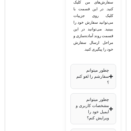
حافظه DRAM
: 256
سفارش‌های من کلیک
کنید. در این قسمت با
مگابایت
کلیک روی جزییات
حافظه فلش
: 64
می‌توانید سفارش خود را
مگابایت
ببینید. می‌توانید در این
پشتیبانی از VLAN
:
قسمت روند آماده‌سازی و
حداکثر 4096 VLAN
مراحل ارسال سفارش
خود را پیگیری کنید.
QoS
: پشتیبانی از
Quality of Service
پروتکل‌های امنیتی
:
چطور میتوانم
802.1X
،
Access
سفارشم را لغو کنم
؟
Control Lists
(ACLs)
چطور میتوانم
:
StackWise
مشخصات کاربری و
پشتیبانی از قابلیت
ایمیل خود را
StackWise
ویرایش کنم؟
مدیریت
: CLI، Cisco