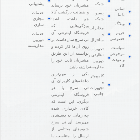
پشتیبانی
شبکه
مشتریان خود برساند
تماس
و ضمانت بازگشت کالا
خدمات
پسیو
با ما
مجازی
هم داشته باشد؛
شبکه
وبلاگ
سازی
ویژگی‌هایی که
مخابرات
فروشگاه اینترنتی آی
حریم
خدمات
و
خصوصی
دوربین
تی سرچ سال‌هاست بر
سانترال
مداربسته
روی آن‌ها کار کرده و
سیاست
تجهیزات
توانسته از این طریق
مرجوعی
نظارتی و
و عودت
مشتریان ثابت خود را
دوربین
کالا
مداربسته
داشته باشد.
یکی از مهم‌ترین
کامپیوتر
دغدغه‌های کاربران آی
و
تی سرچ یا هر
تجهیزات
جانبی
فروشگاه‌ اینترنتی
دیگری، این است که
کالای خریداری شده
چه زمانی به دستشان
می‌رسد. آی تی سرچ
شیوه‌های مختلفی از
ارسال را متناسب با