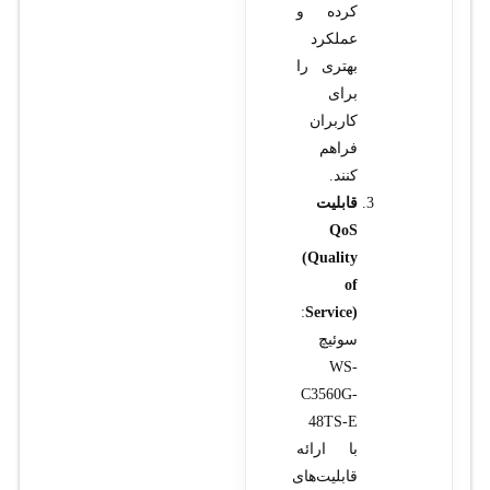
کرده و
عملکرد
بهتری را
برای
کاربران
فراهم
کنند.
قابلیت
QoS
(Quality
of
:
Service)
سوئیچ
WS-
C3560G-
48TS-E
با ارائه
قابلیت‌های