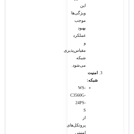
این
ویژگی‌ها
موجب
بهبود
عملکرد
و
مقیاس‌پذیری
شبکه
می‌شود.
امنیت
شبکه:
WS-
C3560G-
24PS-
S
از
پروتکل‌های
امنیتی