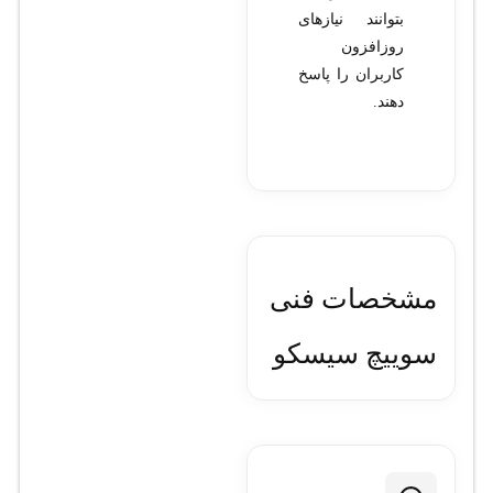
بتوانند نیازهای
روزافزون
کاربران را پاسخ
دهند.
مشخصات فنی
سوييچ سيسکو
مدل WS-
C3560G-