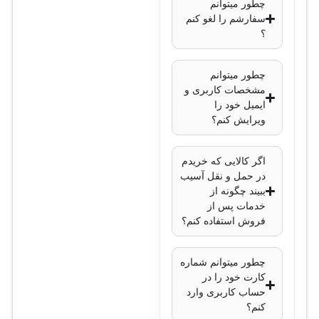
چطور میتوانم
IEEE 802.1X،
سفارشم را لغو کنم
؟
DHCP Snooping
قابلیت VLAN:
بله
چطور میتوانم
مدیریت:
CLI،
مشخصات کاربری و
SNMP، وب
ایمیل خود را
ابعاد:
44.5 x 43.9 x
ویرایش کنم؟
4.4 سانتیمتر
وزن:
3.5 کیلوگرم
اگر کالایی که خریدم
منبع تغذیه:
100-
در حمل و نقل آسیب
ببیند چگونه از
240V AC
خدمات پس از
دما:
0 تا 40 درجه
فروش استفاده کنم؟
سانتی‌گراد
رطوبت:
10 تا 90
چطور میتوانم شماره
درصد
کارت خود را در
حساب کاربری وارد
کنم؟