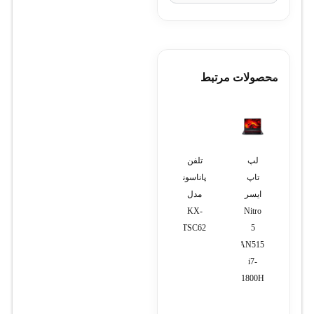
محصولات مرتبط
مودم
لپ
تلفن
تلفن
لپ
خطوط
تاپ
پاناسونیک
پاناسونیک
تاپ
سیپ
ایسر
مدل
مدل
دل
ترانک
۵۴۹۰
KX-
KX-
Nitro
TS880MX
TSC62
5
AN515
i7-
11800H