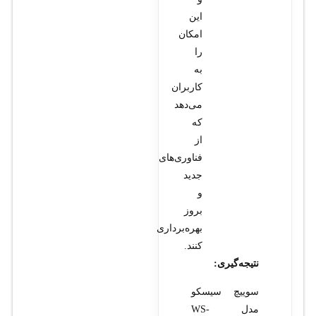
این
امکان
را
به
کاربران
می‌دهد
که
از
فناوری‌های
جدید
و
بروز
بهره‌برداری
کنند.
نتیجه‌گیری:
سوييچ سيسکو
مدل WS-