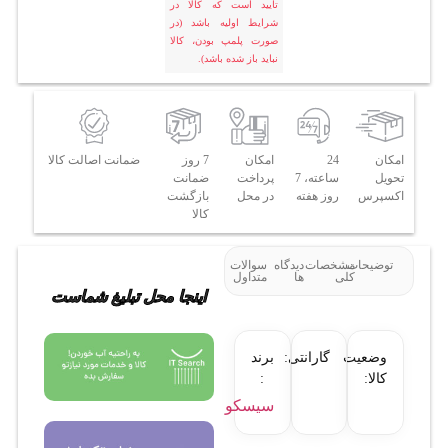
تایید است که کالا در
شرایط اولیه باشد (در
صورت پلمپ بودن، کالا
نباید باز شده باشد).
امکان
24
امکان
7 روز
ضمانت اصالت کالا
تحویل
ساعته، 7
پرداخت
ضمانت
اکسپرس
روز هفته
در محل
بازگشت
کالا
توضیحات
مشخصات
دیدگاه
سوالات
کلی
ها
متداول
اینجا محل تبلیغ شماست
وضعیت
گارانتی:
برند
کالا:
:
سیسکو