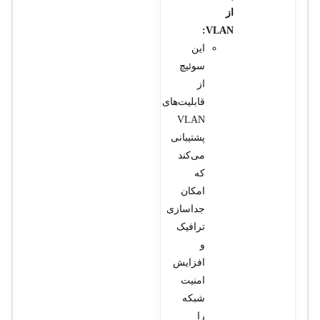
از
VLAN:
این
سوئیچ
از
قابلیت‌های
VLAN
پشتیبانی
می‌کند
که
امکان
جداسازی
ترافیک
و
افزایش
امنیت
شبکه
را