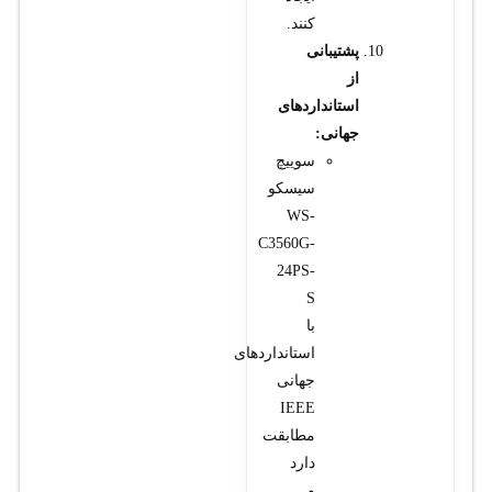
کنند.
پشتیبانی
از
استانداردهای
جهانی:
سوييچ
سيسکو
WS-
C3560G-
24PS-
S
با
استانداردهای
جهانی
IEEE
مطابقت
دارد
و