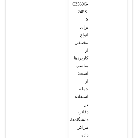
C3560G-
24PS-
S
برای
انواع
مختلفی
از
کاربردها
مناسب
است؛
از
جمله
استفاده
در
دفاتر،
دانشگاه‌ها،
مراکز
داده