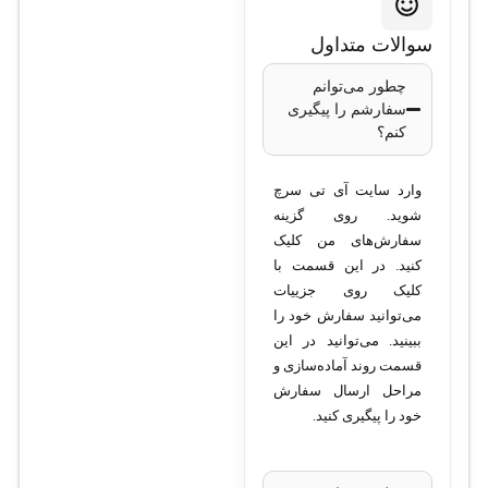
24PS-S
سوالات متداول
تعداد پورت:
24 عدد
چطور می‌توانم
سفارشم را پیگیری
اترنت 10/100/1000
کنم؟
(Gigabit Ethernet)
پورت‌های PoE:
24
وارد سایت آی تی سرچ
پورت با قابلیت PoE
شوید. روی گزینه
سرعت سوئیچینگ:
سفارش‌های من کلیک
کنید. در این قسمت با
48 Gbps
کلیک روی جزییات
حافظه RAM:
512
می‌توانید سفارش خود را
MB
ببینید. می‌توانید در این
حافظه Flash:
256
قسمت روند آماده‌سازی و
MB
مراحل ارسال سفارش
خود را پیگیری کنید.
پشتیبانی از لایه:
لایه
2 و لایه 3
پروتکل‌های امنیتی: