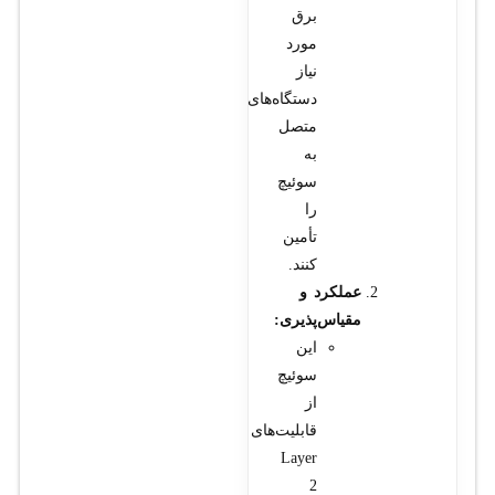
برق
مورد
نیاز
دستگاه‌های
متصل
به
سوئیچ
را
تأمین
کنند.
عملکرد و
مقیاس‌پذیری:
این
سوئیچ
از
قابلیت‌های
Layer
2