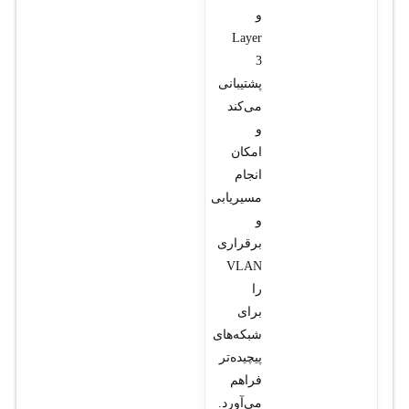
و
Layer
3
پشتیبانی
می‌کند
و
امکان
انجام
مسیریابی
و
برقراری
VLAN
را
برای
شبکه‌های
پیچیده‌تر
فراهم
می‌آورد.