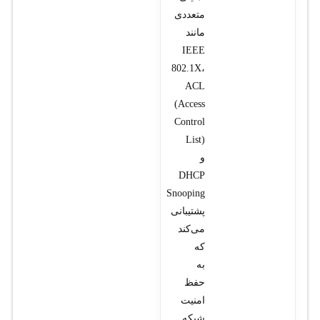
متعددی
مانند
IEEE
802.1X،
ACL
(Access
Control
List)
و
DHCP
Snooping
پشتیبانی
می‌کند
که
به
حفظ
امنیت
شبکه