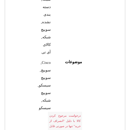
دسته
بندی
نشده
,
سوییچ
شبکه
,
کالای
آی تی
موضوعات
,
Cisco
سوییچ
,
سوییچ
سیسکو
,
سوییچ
شبکه
,
سیسکو
درخواست مرجوع کردن
کالا با دلیل "انصراف از
خرید" تنها در صورتی قابل