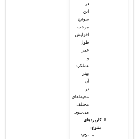
در
این
سوئیچ
موجب
افزایش
طول
عمر
و
عملکرد
بهتر
آن
در
محیط‌های
مختلف
می‌شود.
کاربردهای
متنوع:
WS-