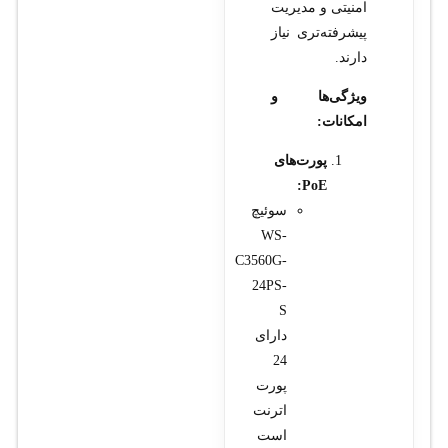
امنیتی و مدیریت
پیشرفته‌تری نیاز
دارند.
ویژگی‌ها و
امکانات:
پورت‌های
PoE:
سوئیچ
WS-
C3560G-
24PS-
S
دارای
24
پورت
اترنت
است