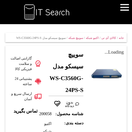
خانه
/
کالای آی تی
/
اکتیو شبکه
/
سوییچ شبکه
/ سوييچ سيسکو مدل WS-C3560G-24PS-S
Loading...
سوييچ
گارانتی اصالت
و سلامت
سيسکو مدل
فیزیکی کالا
WS-C3560G-
پشتیبانی 24
ساعته
24PS-S
ارسال سریع و
آسان
بدون
دیدگاه
تماس بگیرید
شناسه محصول:
200058
دسته بندی:
اکتیو
شبکه
,