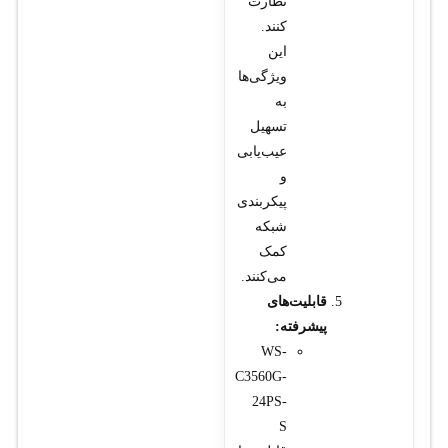
نظارت
کنند.
این
ویژگی‌ها
به
تسهیل
عیب‌یابی
و
پیکربندی
شبکه
کمک
می‌کنند.
قابلیت‌های
پیشرفته:
WS-
C3560G-
24PS-
S