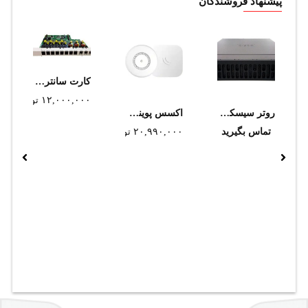
پیشنهاد فروشندگان
کارت سانترال پاناسونیک مدل KX-TE82483 (استوک)
۱۲,۰۰۰,۰۰۰
تومان
روتر سيسکو مدل 4451-X/K9
اکسس پوینت سقفی و دیواری میکروتیک مدل cAP ac
تماس بگیرید
۲۰,۹۹۰,۰۰۰
تومان