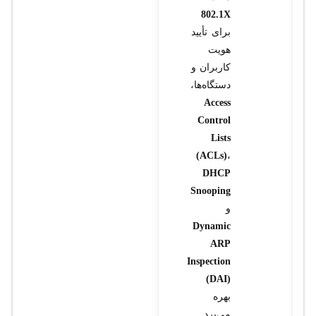
802.1X
برای تأیید
هویت
کاربران و
دستگاه‌ها،
Access
Control
Lists
(ACLs)
،
DHCP
Snooping
و
Dynamic
ARP
Inspection
(DAI)
بهره
می‌برد