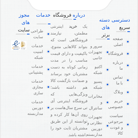
درباره
فروشگاه
خدمات
مجوز
دسترسی
دسته
های
یک
خرید
اینترنتی
سریع
های
سایت
طراحی
مطمئن، نیازمند
برتر
سایت
صفحه
فروشگاهی است که
اصلی
خدمات
سرور و
بتواند کالاهایی متنوع،
امنیت
تجهیزات
باکیفیت و دارای قیمت
فروشگاه
شبکه
جانبی
مناسب را در مدت
درباره
خدمات
اکتیو
زمانی کوتاه به دست
ما
پشتیبانی
شبکه
مشتریان خود برساند
تماس
و ضمانت بازگشت کالا
خدمات
پسیو
با ما
مجازی
هم داشته باشد؛
شبکه
وبلاگ
سازی
ویژگی‌هایی که
مخابرات
فروشگاه اینترنتی آی
حریم
خدمات
و
خصوصی
دوربین
تی سرچ سال‌هاست بر
سانترال
مداربسته
روی آن‌ها کار کرده و
سیاست
تجهیزات
توانسته از این طریق
مرجوعی
نظارتی و
و عودت
مشتریان ثابت خود را
دوربین
کالا
مداربسته
داشته باشد.