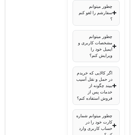
گیگابیت بر ثانیه
چطور میتوانم
پهنای باند انتقال
:
سفارشم را لغو کنم
؟
108 گیگابیت بر ثانیه
قابلیت Stacking
:
چطور میتوانم
پشتیبانی از Cisco
مشخصات کاربری و
FlexStack-Plus
ایمیل خود را
تعداد VLAN
:
ویرایش کنم؟
پشتیبانی از 4096
VLAN
اگر کالایی که خریدم
پروتکل‌های امنیتی
:
در حمل و نقل آسیب
ببیند چگونه از
802.1X، DHCP
خدمات پس از
Snooping، DAI،
فروش استفاده کنم؟
ACL
پشتیبانی از Cisco
چطور میتوانم شماره
EnergyWise
: بله
کارت خود را در
حساب کاربری وارد
مدیریت
: CLI و
کنم؟