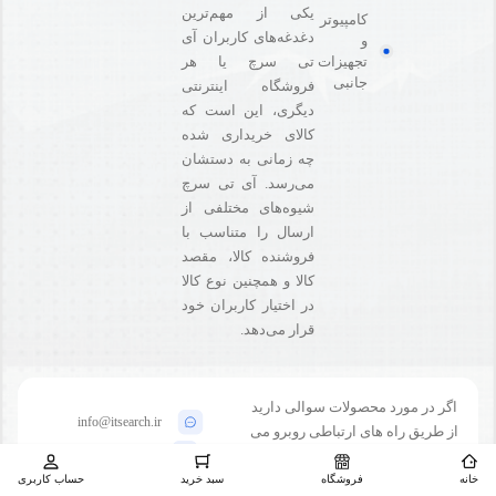
یکی از مهم‌ترین
کامپیوتر
دغدغه‌های کاربران آی
و
تی سرچ یا هر
تجهیزات
جانبی
فروشگاه‌ اینترنتی
دیگری، این است که
کالای خریداری شده
چه زمانی به دستشان
می‌رسد. آی تی سرچ
شیوه‌های مختلفی از
ارسال را متناسب با
فروشنده کالا،‌ مقصد
کالا و همچنین نوع کالا
در اختیار کاربران خود
قرار می‌دهد.
اگر در مورد محصولات سوالی دارید
info@itsearch.ir
از طریق راه های ارتباطی روبرو می
09912506958
توانید با ما تماس بگیرید
خانه
فروشگاه
سبد خرید
حساب کاربری
09912218770