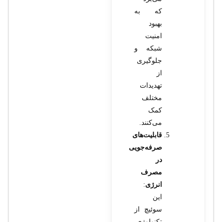
که به
بهبود
امنیت
شبکه و
جلوگیری
از
تهدیدات
مختلف
کمک
می‌کنند.
قابلیت‌های
صرفه‌جویی
در
مصرف
انرژی
:
این
سوئیچ از
تکنولوژی