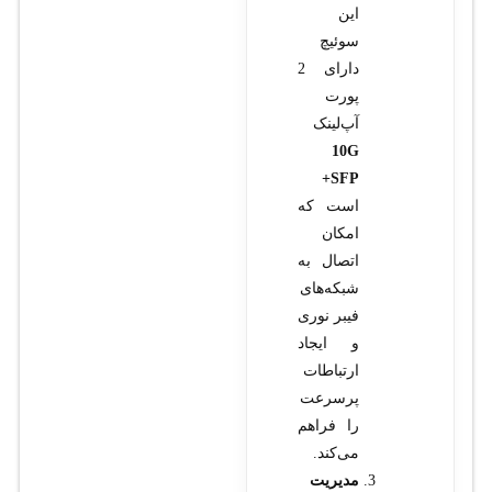
این
سوئیچ
دارای 2
پورت
آپ‌لینک
10G
SFP+
است که
امکان
اتصال به
شبکه‌های
فیبر نوری
و ایجاد
ارتباطات
پرسرعت
را فراهم
می‌کند.
مدیریت