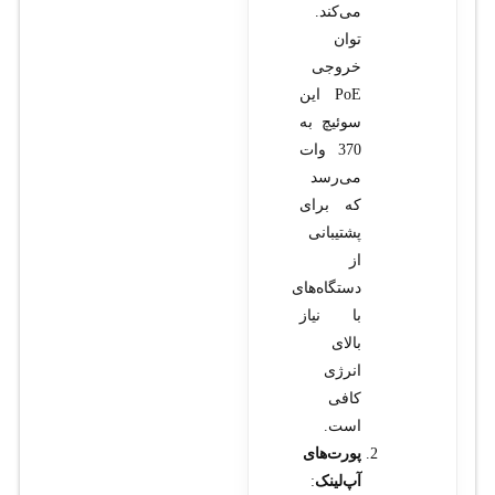
می‌کند.
توان
خروجی
PoE این
سوئیچ به
370 وات
می‌رسد
که برای
پشتیبانی
از
دستگاه‌های
با نیاز
بالای
انرژی
کافی
است.
پورت‌های
آپ‌لینک
: