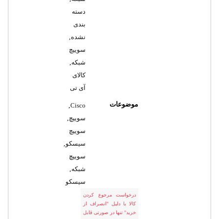
دسته
بندی
نشده
,
سوییچ
شبکه
,
کالای
آی تی
موضوعات
,
Cisco
سوییچ
,
سوییچ
سیسکو
,
سوییچ
شبکه
,
سیسکو
درخواست مرجوع کردن
کالا با دلیل "انصراف از
خرید" تنها در صورتی قابل