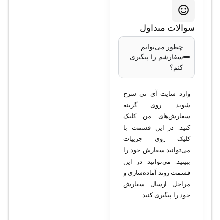
24PD-L
سوالات متداول
مدل
: Cisco
WS-
چطور می‌توانم
سفارشم را پیگیری
C2960X-24PD-L
کنم؟
تعداد پورت‌های
اترنت
: 24 پورت
وارد سایت آی تی سرچ
Gigabit Ethernet
شوید. روی گزینه
10/100/1000
سفارش‌های من کلیک
کنید. در این قسمت با
پورت‌های آپ‌لینک
: 2
کلیک روی جزییات
پورت 10G SFP+
می‌توانید سفارش خود را
پشتیبانی از PoE+
:
ببینید. می‌توانید در این
بله، توان کلی 370
قسمت روند آماده‌سازی و
وات
مراحل ارسال سفارش
خود را پیگیری کنید.
حداکثر ظرفیت
سوئیچینگ
: 216