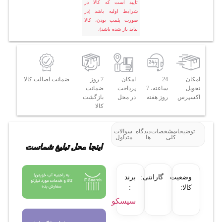
تایید است که کالا در
شرایط اولیه باشد (در
صورت پلمپ بودن، کالا
نباید باز شده باشد).
امکان
24
امکان
7 روز
ضمانت اصالت کالا
تحویل
ساعته، 7
پرداخت
ضمانت
اکسپرس
روز هفته
در محل
بازگشت
کالا
توضیحات
مشخصات
دیدگاه
سوالات
کلی
ها
متداول
اینجا محل تبلیغ شماست
وضعیت
گارانتی:
برند
کالا:
:
سیسکو