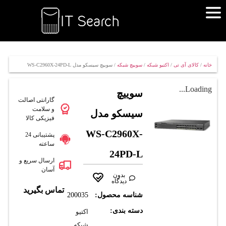
خانه
/
کالای آی تی
/
اکتیو شبکه
/
سوییچ شبکه
/ سوييچ سيسکو مدل WS-C2960X-24PD-L
Loading...
سوييچ
گارانتی اصالت
و سلامت
سيسکو مدل
فیزیکی کالا
WS-C2960X-
پشتیبانی 24
ساعته
24PD-L
ارسال سریع و
آسان
بدون
دیدگاه
تماس بگیرید
شناسه محصول:
200035
دسته بندی:
اکتیو
شبکه
,