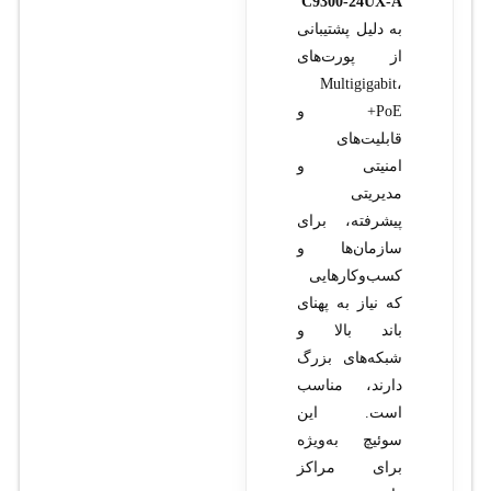
C9300-24UX-A
به دلیل پشتیبانی
از پورت‌های
Multigigabit،
+PoE و
قابلیت‌های
امنیتی و
مدیریتی
پیشرفته، برای
سازمان‌ها و
کسب‌وکارهایی
که نیاز به پهنای
باند بالا و
شبکه‌های بزرگ
دارند، مناسب
است. این
سوئیچ به‌ویژه
برای مراکز