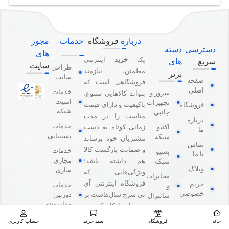
درباره
فروشگاه
خدمات
مجوز
دسترسی
دسته
های
یک
خرید
اینترنتی
سریع
های
سایت
طراحی
مطمئن، نیازمند
برتر
سایت
صفحه
فروشگاهی است که
اصلی
خدمات
سرور و
بتواند کالاهایی متنوع،
امنیت
تجهیزات
باکیفیت و دارای قیمت
فروشگاه
شبکه
جانبی
مناسب را در مدت
درباره
خدمات
اکتیو
زمانی کوتاه به دست
ما
پشتیبانی
شبکه
مشتریان خود برساند
تماس
و ضمانت بازگشت کالا
خدمات
پسیو
با ما
مجازی
هم داشته باشد؛
شبکه
وبلاگ
سازی
ویژگی‌هایی که
مخابرات
فروشگاه اینترنتی آی
حریم
خدمات
و
خصوصی
دوربین
تی سرچ سال‌هاست بر
سانترال
مداربسته
روی آن‌ها کار کرده و
سیاست
تجهیزات
توانسته از این طریق
مرجوعی
نظارتی و
خانه
فروشگاه
سبد خرید
حساب کاربری
و عودت
مشتریان ثابت خود را