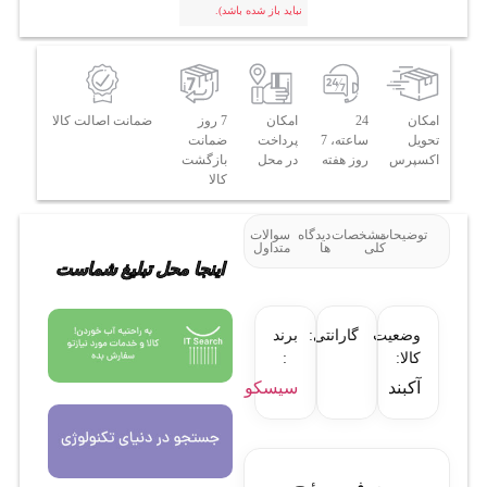
نباید باز شده باشد).
امکان
24
امکان
7 روز
ضمانت اصالت کالا
تحویل
ساعته، 7
پرداخت
ضمانت
اکسپرس
روز هفته
در محل
بازگشت
کالا
توضیحات
مشخصات
دیدگاه
سوالات
کلی
ها
متداول
اینجا محل تبلیغ شماست
وضعیت
گارانتی:
برند
کالا:
:
آکبند
سیسکو