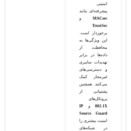
امنیتی
پیشرفته‌ای مانند
MACsec
و
TrustSec
برخوردار است.
این ویژگی‌ها به
محافظت از
داده‌ها در برابر
تهدیدات سایبری
و دسترسی‌های
غیرمجاز کمک
می‌کنند. همچنین
پشتیبانی از
پروتکل‌های
802.1X
و
IP
Source Guard
امنیت بیشتری را
در شبکه‌های