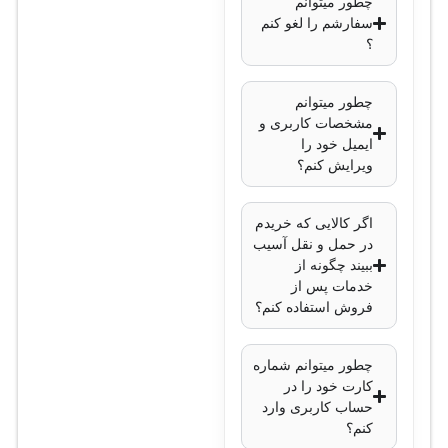
چطور میتوانم
640 گیگابیت بر ثانیه
سفارشم را لغو کنم
نرخ فورواردینگ:
؟
476 میلیون بسته در
ثانیه (Mpps)
چطور میتوانم
مشخصات کاربری و
قابلیت استک کردن:
ایمیل خود را
پشتیبانی از
ویرایش کنم؟
StackWise-1T، تا 1
ترابیت بر ثانیه
اگر کالایی که خریدم
لایه کاری:
لایه 2 و 3
در حمل و نقل آسیب
مسیریابی IP:
ببیند چگونه از
خدمات پس از
پشتیبانی از OSPF،
فروش استفاده کنم؟
EIGRP، BGP، IS-
IS، VRF-Lite
چطور میتوانم شماره
ویژگی‌های امنیتی:
کارت خود را در
MACsec، TrustSec،
حساب کاربری وارد
کنم؟
802.1X، IP Source