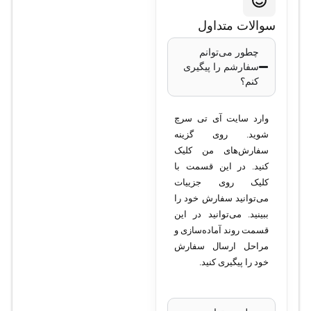
C9300-24UX-
سوالات متداول
A
چطور می‌توانم
سفارشم را پیگیری
کنم؟
مدل:
C9300-24UX-
A
وارد سایت آی تی سرچ
تعداد پورت‌ها:
24
شوید. روی گزینه
پورت 10GBASE-
سفارش‌های من کلیک
T/Multigigabit
کنید. در این قسمت با
کلیک روی جزییات
پشتیبانی از PoE:
می‌توانید سفارش خود را
+PoE با توان 60
ببینید. می‌توانید در این
وات در هر پورت
قسمت روند آماده‌سازی و
پورت‌های Uplink:
مراحل ارسال سفارش
ماژولار، پشتیبانی از
خود را پیگیری کنید.
پورت‌های 10G/40G
ظرفیت سوئیچینگ: