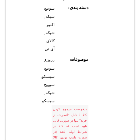
دسته بندی:
سوییچ
شبکه
,
اکتیو
شبکه
,
کالای
آی تی
موضوعات
,
Cisco
سوییچ
سیسکو
,
سوییچ
شبکه
,
سیسکو
درخواست مرجوع کردن
کالا با دلیل "انصراف از
خرید" تنها در صورتی قابل
تایید است که کالا در
شرایط اولیه باشد (در
صورت پلمپ بودن، کالا