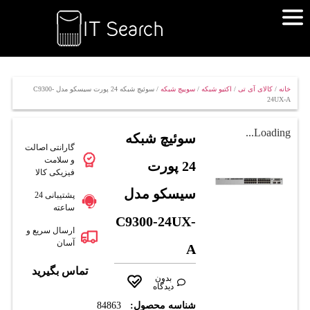
خانه
/
کالای آی تی
/
اکتیو شبکه
/
سوییچ شبکه
/ سوئیچ شبکه 24 پورت سیسکو مدل C9300-
24UX-A
Loading...
سوئیچ شبکه
گارانتی اصالت
و سلامت
24 پورت
فیزیکی کالا
سیسکو مدل
پشتیبانی 24
ساعته
C9300-24UX-
ارسال سریع و
آسان
A
تماس بگیرید
بدون
دیدگاه
شناسه محصول:
84863