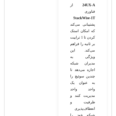
24UX-A
از
فناوری
StackWise-1T
پشتیبانی می‌کند
که امکان استک
کردن تا 1 ترابیت
بر ثانیه را فراهم
می‌کند. این
ویژگی به
مدیران شبکه
اجازه می‌دهد تا
چندین سوئیچ را
به عنوان یک
واحد واحد
مدیریت کنند و
ظرفیت و
انعطاف‌پذیری
شبکه خود را