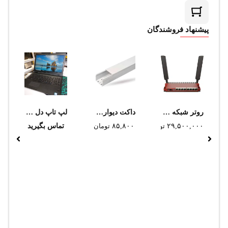
پیشنهاد فروشندگان
روتر شبکه میکروتیک مدل L009UiGS-2HaxD-IN
داکت ديواري دانوب 40*60
لپ تاپ دل ۵۵۹۰
۲۹,۵۰۰,۰۰۰
تومان
۸۵,۸۰۰
تومان
تماس بگیرید