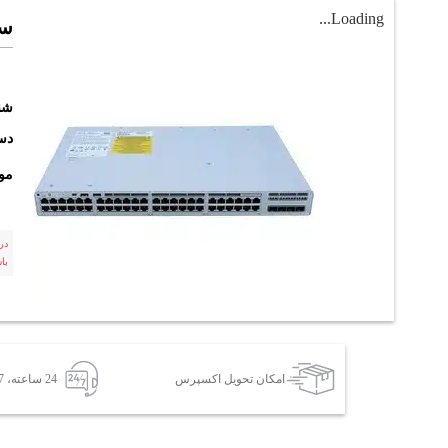
Loading...
سوئی
شن
دست
مو
در
با
امکان تحویل اکسپرس
24 ساعته، 7 روز هفته