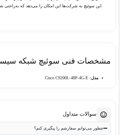
این سوئیچ به شرکت‌ها این امکان را می‌دهد که به‌راحتی شب
مشخصات فنی سوئیچ شبکه سیسکو 48 پورت 0L-48P-4G-E
مدل:
Cisco C9200L-48P-4G-E
تعداد پورت‌ها:
48 پورت اترنت 10/100/1000 (Gigabit Ethernet)
4 پورت SFP (فیبر نوری)
Switching Capacity:
176 Gbps
سوالات متداول
130.95 میلیون بسته در ثانیه
Forwarding Rate:
چطور می‌توانم سفارشم را پیگیری کنم؟
PoE:
بله (Power over Ethernet) تا 740 وات