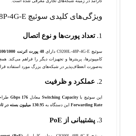
کارآمد در زمینه شبکه‌های تجاری معرفی شده است.
ویژگی‌های کلیدی سوئیچ C9200L-48P-4G-E
1.
تعداد پورت‌ها و نوع اتصال
سوئیچ C9200L-48P-4G-E دارای
48 پورت اترنت 10/100/1000
کامپیوترها، پرینترها و تجهیزات دیگر را فراهم می‌کند. هم
به‌صورت انعطاف‌پذیر در شبکه‌های بزرگ مورد استفاده قرار
2.
عملکرد و ظرفیت
این سوئیچ با
Switching Capacity
معادل
176 Gbps
طراحی
Forwarding Rate
این دستگاه به
130.95 میلیون بسته در ثانیه
3.
پشتیبانی از PoE
سوئیچ C9200L-48P-4G-E به‌طور کامل از
ernet (PoE)