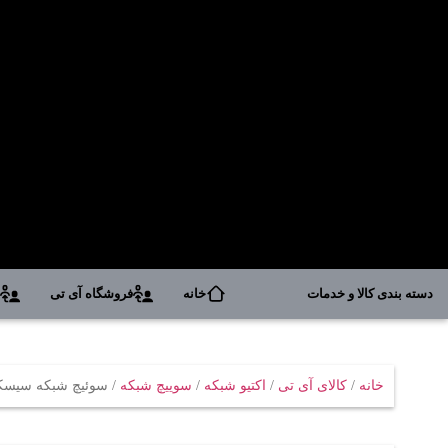
دسته بندی کالا و خدمات
خانه
فروشگاه آی تی
د
خانه
/
کالای آی تی
/
اکتیو شبکه
/
سوییچ شبکه
/ سوئیچ شبکه سیسکو 48 پورت 0L-48P-4G-E