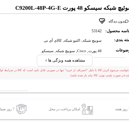
چ شبکه سیسکو 48 پورت C9200L-48P-4G-E
بدون دیدگاه
اسه محصول:
53142
ه بندی:
سوییچ شبکه
,
اکتیو شبکه
,
کالای آی تی
ضوعات
48 پورت
,
Cisco
,
سوییچ شبکه
,
سیسکو
مشاهده همه ویژگی ها
خواست مرجوع کردن کالا با دلیل "انصراف از خرید" تنها در صورتی قابل تایید است که کالا در شرایط اولی
شد (در صورت پلمپ بودن، کالا نباید باز شده باشد).
امکان پرداخت در محل
7 روز ضمانت بازگشت کالا