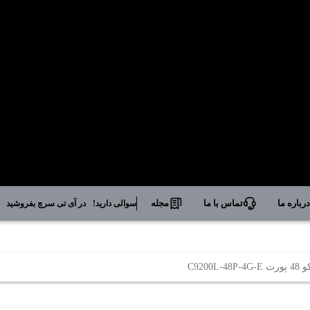
رباره ما
تماس با ما
مجله
سوالی دارید!
در آی تی سرچ بفروشید
C920