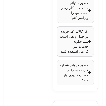
چطور میتوانم
لایه کاری:
لایه 2 و 3
مشخصات کاربری و
قابلیت‌های
ایمیل خود را
مسیریابی:
IP
ویرایش کنم؟
Routing، OSPF،
EIGRP، BGP،
اگر کالایی که خریدم
در حمل و نقل آسیب
VRF-Lite
ببیند چگونه از
ویژگی‌های امنیتی:
خدمات پس از
802.1X، MACsec،
فروش استفاده کنم؟
IP Source Guard،
Dynamic ARP
چطور میتوانم شماره
کارت خود را در
Inspection،
حساب کاربری وارد
TrustSec
کنم؟
کیفیت خدمات
(QoS):
بله،
پیشرفته
قابلیت مدیریت: