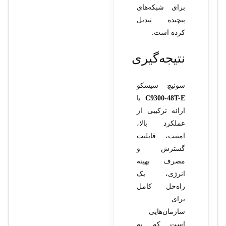
برای شبکه‌های
پیچیده تبدیل
کرده است.
نتیجه‌گیری
سوئیچ سیسکو
C9300-48T-E
با
ارائه ترکیبی از
عملکرد بالا،
امنیت، قابلیت
گسترش و
مصرف بهینه
انرژی، یک
راه‌حل کامل
برای
سازمان‌هایی
است که به