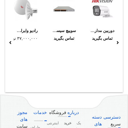
دوربین مداربسته هایک ویژن مدل DS-2CD2T67G2H-LI (4mm)
سوييچ سيسکو نکسوس N5K-C5548UP-FA
رادیو وایرلس میکروتیک مدل DynaDish5
تماس بگیرید
تماس بگیرید
۳۷,۰۰۰,۰۰۰
تومان
درباره
فروشگاه
خدمات
مجوز
دسترسی
دسته
های
یک
خرید
اینترنتی
سریع
های
سایت
طراحی