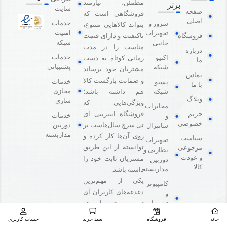
مطمئن، نیازمند
برتر
سایت
صفحه
فروشگاهی است که
اصلی
خدمات
سرور و
بتواند کالاهایی متنوع،
امنیت
تجهیزات
باکیفیت و دارای قیمت
فروشگاه
شبکه
جانبی
مناسب را در مدت
درباره
خدمات
اکتیو
زمانی کوتاه به دست
ما
پشتیبانی
شبکه
مشتریان خود برساند
تماس
و ضمانت بازگشت کالا
خدمات
پسیو
با ما
مجازی
هم داشته باشد؛
شبکه
وبلاگ
سازی
ویژگی‌هایی که
مخابرات
فروشگاه اینترنتی آی
حریم
خدمات
و
خصوصی
دوربین
تی سرچ سال‌هاست بر
سانترال
مداربسته
روی آن‌ها کار کرده و
سیاست
تجهیزات
توانسته از این طریق
مرجوعی
نظارتی و
و عودت
مشتریان ثابت خود را
دوربین
کالا
مداربسته
داشته باشد.
یکی از مهم‌ترین
کامپیوتر
دغدغه‌های کاربران آی
و
تی سرچ یا هر
تجهیزات
جانبی
فروشگاه‌ اینترنتی
خانه
فروشگاه
سبد خرید
حساب کاربری
دیگری، این است که