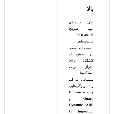
بالا
یکی از جنبه‌های
مهم سوئیچ
C9300-48T-E،
قابلیت‌های
امنیتی آن است.
این سوئیچ از
802.1X
برای
احراز هویت
دستگاه‌ها
پشتیبانی می‌کند
و ویژگی‌هایی
مانند
IP Source
Guard
و
Dynamic ARP
Inspection
را