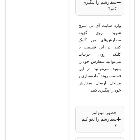
سفارشم را پیگیری
10/100/1000 (RJ-
کنم؟
45)
پورت‌های Uplink:
وارد سایت آی تی سرچ
ماژولار، پشتیبانی از
شوید. روی گزینه
سفارش‌های من کلیک
پورت‌های
کنید. در این قسمت با
1G/10G/40G
کلیک روی جزییات
SFP/SFP+
می‌توانید سفارش خود را
ظرفیت سوئیچینگ:
ببینید. می‌توانید در این
قسمت روند آماده‌سازی و
208 گیگابیت بر ثانیه
مراحل ارسال سفارش
نرخ فورواردینگ:
خود را پیگیری کنید.
154.76 میلیون بسته
در ثانیه (Mpps)
پشتیبانی از
چطور میتوانم
سفارشم را لغو کنم
Stacking:
بله،
؟
StackWise-480 (تا 8
سوئیچ)