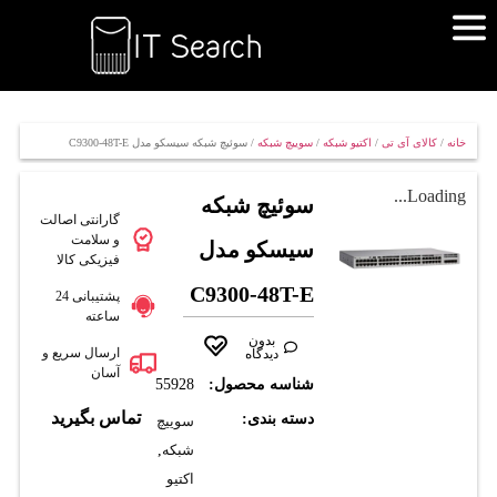
خانه
/
کالای آی تی
/
اکتیو شبکه
/
سوییچ شبکه
/ سوئیچ شبکه سیسکو مدل C9300-48T-E
Loading...
سوئیچ شبکه
گارانتی اصالت
و سلامت
سیسکو مدل
فیزیکی کالا
C9300-48T-E
پشتیبانی 24
ساعته
بدون
ارسال سریع و
دیدگاه
آسان
شناسه محصول:
55928
تماس بگیرید
دسته بندی:
سوییچ
شبکه
,
اکتیو