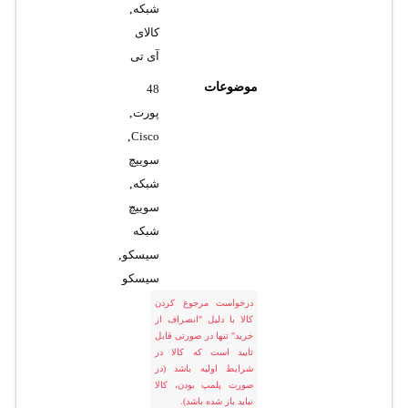
شبکه
,
کالای
آی تی
موضوعات
48
پورت
,
,
Cisco
سوییچ
شبکه
,
سوییچ
شبکه
سیسکو
,
سیسکو
درخواست مرجوع کردن
کالا با دلیل "انصراف از
خرید" تنها در صورتی قابل
تایید است که کالا در
شرایط اولیه باشد (در
صورت پلمپ بودن، کالا
نباید باز شده باشد).