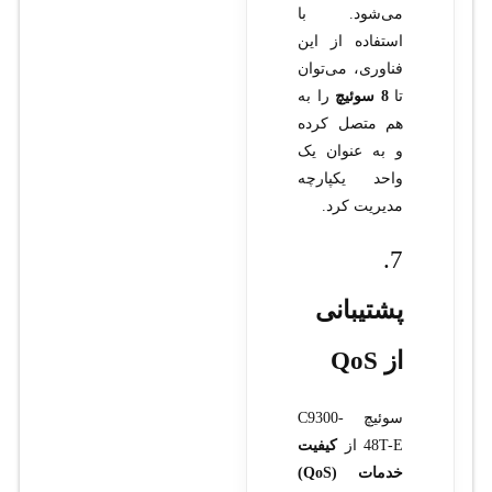
می‌شود. با
استفاده از این
فناوری، می‌توان
تا
8 سوئیچ
را به
هم متصل کرده
و به عنوان یک
واحد یکپارچه
مدیریت کرد.
7.
پشتیبانی
از QoS
سوئیچ C9300-
48T-E از
کیفیت
خدمات (QoS)