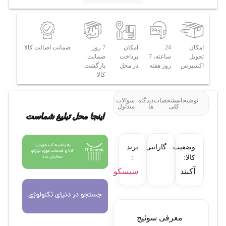
امکان
24
امکان
7 روز
ضمانت اصالت کالا
تحویل
ساعته، 7
پرداخت
ضمانت
اکسپرس
روز هفته
در محل
بازگشت
کالا
توضیحات
مشخصات
دیدگاه
سوالات
کلی
ها
متداول
اینجا محل تبلیغ شماست
وضعیت
گارانتی:
برند
کالا:
:
آکبند
سیسکو
معرفی سوئیچ