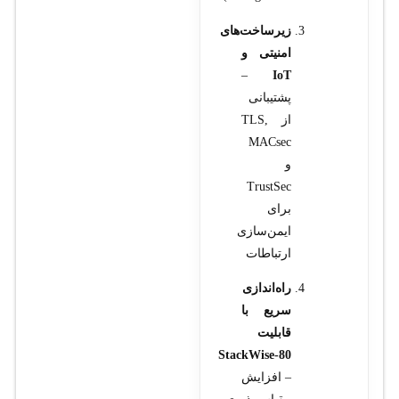
زیرساخت‌های
امنیتی و
–
IoT
پشتیبانی
از TLS,
MACsec
و
TrustSec
برای
ایمن‌سازی
ارتباطات
راه‌اندازی
سریع با
قابلیت
StackWise‑80
– افزایش