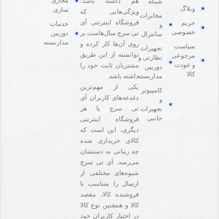
مجازی
هم داشته باشد؛
شبکه
وبلاگ
سازی
ویژگی‌هایی که
مخابرات
فروشگاه اینترنتی آی
حریم
خدمات
و
خصوصی
دوربین
تی سرچ سال‌هاست بر
سانترال
مداربسته
روی آن‌ها کار کرده و
سیاست
تجهیزات
توانسته از این طریق
مرجوعی
نظارتی و
و عودت
مشتریان ثابت خود را
دوربین
کالا
مداربسته
داشته باشد.
یکی از مهم‌ترین
کامپیوتر
دغدغه‌های کاربران آی
و
تی سرچ یا هر
تجهیزات
جانبی
فروشگاه‌ اینترنتی
دیگری، این است که
کالای خریداری شده
چه زمانی به دستشان
می‌رسد. آی تی سرچ
شیوه‌های مختلفی از
ارسال را متناسب با
فروشنده کالا،‌ مقصد
کالا و همچنین نوع کالا
در اختیار کاربران خود