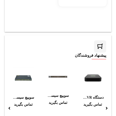
پیشنهاد فروشندگان
سوييچ سيسکو C9500-48Y4C-E
دستگاه NVR تحت شبکه تیاندی مدل TC-R3108 I/B/P8/C/EU/L/S
سوييچ سيسکو مدل WS-C2960S-48TD-L
تماس بگیرید
تماس بگیرید
تماس بگیرید