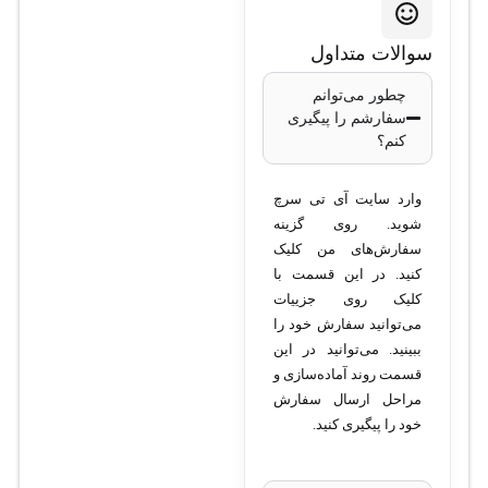
توان سخت‌افزاری:
سوالات متداول
حافظه رم:
2 GB
چطور می‌توانم
سفارشم را پیگیری
DRAM،
کنم؟
حافظه
فلش: 4 GB
وارد سایت آی تی سرچ
شوید. روی گزینه
توان سوئیچ:
سفارش‌های من کلیک
128 Gbps،
کنید. در این قسمت با
Forwarding
کلیک روی جزییات
rate:
می‌توانید سفارش خود را
ببینید. می‌توانید در این
190.4 Mpps
قسمت روند آماده‌سازی و
پهنای باند
مراحل ارسال سفارش
خود را پیگیری کنید.
StackWise:
80 Gbps