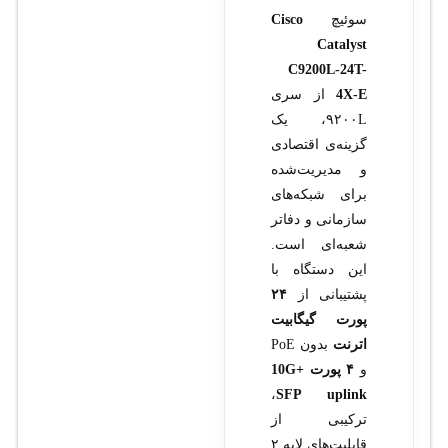
سوئیچ
Cisco
Catalyst
C9200L-24T-
4X‑E
از سری
۹۲۰۰L، یک
گزینه‌ی اقتصادی
و مدیریت‌شده
برای شبکه‌های
سازمانی و دفاتر
شعبه‌ای است.
این دستگاه با
پشتیبانی از
۲۴
پورت گیگابیت
اترنت
بدون PoE
و
۴ پورت +10G
،
SFP uplink
ترکیبی از
قابلیت‌های لایه ۲