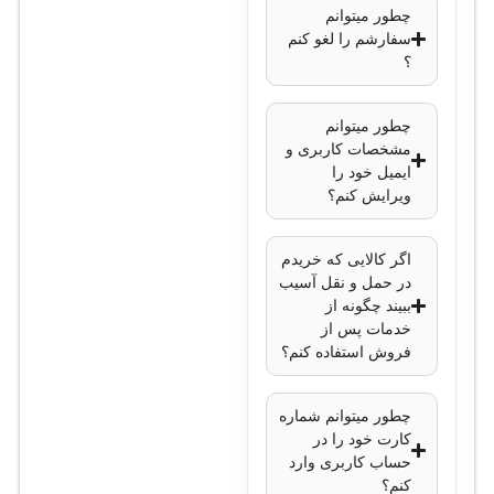
چطور میتوانم
سیستم‌عامل:
Cisco
سفارشم را لغو کنم
IOS XE با
؟
Network Essentials
license
چطور میتوانم
مشخصات کاربری و
امنیت:
پشتیبانی از
ایمیل خود را
TrustSec، MACsec،
ویرایش کنم؟
802.1x، قابلیت‌های
لایه ۳ مانند OSPF،
اگر کالایی که خریدم
EIGRP و static
در حمل و نقل آسیب
ببیند چگونه از
routing
خدمات پس از
فروش استفاده کنم؟
پایداری و افزونگی:
فن‌های redundant،
چطور میتوانم شماره
منبع تغذیه قابل
کارت خود را در
جایگزین
حساب کاربری وارد
(Field‑Replaceable
کنم؟