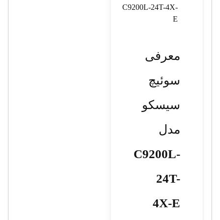
C9200L-24T-4X-
E
معرفی
سوئیچ
سیسکو
مدل
C9200L-
24T-
4X‑E