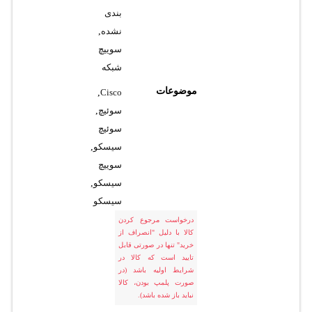
بندی
نشده
,
سوییچ
شبکه
موضوعات
,
Cisco
سوئیچ
,
سوئیچ
سیسکو
,
سوییچ
سیسکو
,
سیسکو
درخواست مرجوع کردن
کالا با دلیل "انصراف از
خرید" تنها در صورتی قابل
تایید است که کالا در
شرایط اولیه باشد (در
صورت پلمپ بودن، کالا
نباید باز شده باشد).