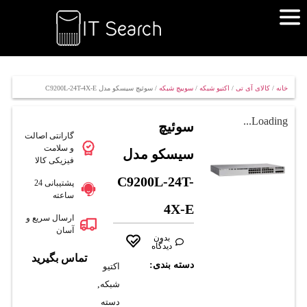
خانه
/
کالای آی تی
/
اکتیو شبکه
/
سوییچ شبکه
/ سوئیچ سیسکو مدل C9200L-24T-4X-E
Loading...
سوئیچ
گارانتی اصالت
و سلامت
سیسکو مدل
فیزیکی کالا
C9200L-24T-
پشتیبانی 24
ساعته
4X-E
ارسال سریع و
آسان
بدون
دیدگاه
تماس بگیرید
دسته بندی:
اکتیو
شبکه
,
دسته