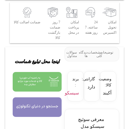
امکان
24
امکان
7 روز
ضمانت اصالت کالا
تحویل
ساعته، 7
پرداخت
ضمانت
اکسپرس
روز هفته
در محل
بازگشت
کالا
توضیحات
مشخصات
دیدگاه
سوالات
کلی
ها
متداول
اینجا محل تبلیغ شماست
وضعیت
گارانتی:
برند
کالا:
:
دارد
آکبند
سیسکو
معرفی سوئیچ
سیسکو مدل