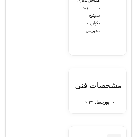
مقیاس‌پذیری
تا چند
سوئیچ
یکپارچه
مدیریتی
مشخصات فنی
پورت‌ها:
۲۴ ×
Gigabit Ethernet
(بدون PoE)، ۴ ×
10G SFP+ uplink