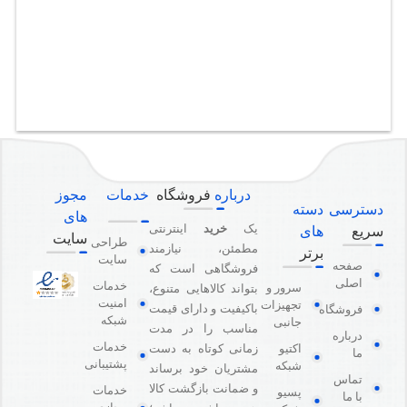
درباره
فروشگاه
خدمات
مجوز
دسترسی
دسته
های
یک
خرید
اینترنتی
سریع
های
سایت
طراحی
مطمئن، نیازمند
برتر
سایت
صفحه
فروشگاهی است که
اصلی
خدمات
سرور و
بتواند کالاهایی متنوع،
امنیت
تجهیزات
باکیفیت و دارای قیمت
فروشگاه
شبکه
جانبی
مناسب را در مدت
درباره
خدمات
اکتیو
زمانی کوتاه به دست
ما
پشتیبانی
شبکه
مشتریان خود برساند
تماس
و ضمانت بازگشت کالا
خدمات
پسیو
با ما