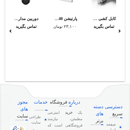
کابل کشی شبکه در شرایط نرمال محیطی بدون ارتفاع
پارتيشن P40 دانوب
دوربین مداربسته تحت شبکه تیاندی مدل TC-H324S 23X/I/E/V3.0
تماس بگیرید
۲۳,۱۰۰
تومان
تماس بگیرید
درباره
فروشگاه
خدمات
مجوز
دسترسی
دسته
های
یک
خرید
اینترنتی
سریع
های
سایت
طراحی
مطمئن، نیازمند
برتر
سایت
صفحه
فروشگاهی است که
اصلی