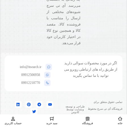
می‌رسد. آی تی سرچ
شیوه‌های مختلفی از
ارسال را متناسب با
فروشنده کالا،‌ مقصد
کالا و همچنین نوع کالا
در اختیار کاربران خود
قرار می‌دهد.
اگر در مورد محصولات سوالی دارید
info@itsearch.ir
از طریق راه های ارتباطی روبرو می
09912506958
توانید با ما تماس بگیرید
09912218770
تمامی حقوق متعلق برای
طراحی و توسعه
فروشگاه آی تی سرچ محفوظ
وبسایت توسط
کادوس
است
خانه
فروشگاه
سبد خرید
حساب کاربری