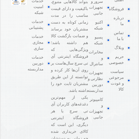
خدمات
سرور و
بتواند کالاهایی متنوع،
امنیت
تجهیزات
باکیفیت و دارای قیمت
فروشگاه
شبکه
جانبی
مناسب را در مدت
درباره
خدمات
اکتیو
زمانی کوتاه به دست
ما
پشتیبانی
شبکه
مشتریان خود برساند
تماس
و ضمانت بازگشت کالا
خدمات
پسیو
با ما
مجازی
هم داشته باشد؛
شبکه
وبلاگ
سازی
ویژگی‌هایی که
مخابرات
فروشگاه اینترنتی آی
حریم
خدمات
و
خصوصی
دوربین
تی سرچ سال‌هاست بر
سانترال
مداربسته
روی آن‌ها کار کرده و
سیاست
تجهیزات
توانسته از این طریق
مرجوعی
نظارتی و
و عودت
مشتریان ثابت خود را
دوربین
کالا
مداربسته
داشته باشد.
یکی از مهم‌ترین
کامپیوتر
دغدغه‌های کاربران آی
و
تی سرچ یا هر
تجهیزات
جانبی
فروشگاه‌ اینترنتی
دیگری، این است که
کالای خریداری شده
چه زمانی به دستشان