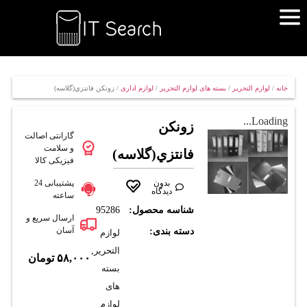
خانه
/
لوازم التحریر
/
بسته های لوازم التحریر
/
لوازم اداری
/ زونكن فانتزي(گلاسه)
Loading...
زونكن
گارانتی اصالت
و سلامت
فانتزي(گلاسه)
فیزیکی کالا
بدون
پشتیبانی 24
دیدگاه
ساعته
شناسه محصول:
95286
ارسال سریع و
آسان
دسته بندی:
لوازم
التحریر
,
۵۸,۰۰۰
تومان
بسته
های
لوازم