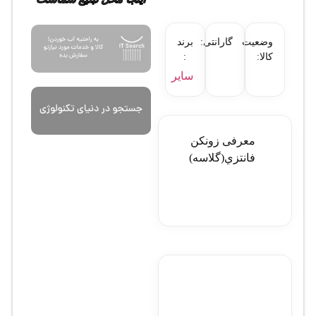
وضعیت
گارانتی:
برند
کالا:
:
سایر
معرفی زونكن
فانتزي(گلاسه)