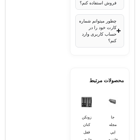
فروش استفاده کنم؟
چطور میتوانم شماره
کارت خود را در
حساب کاربری وارد
کنم؟
محصولات مرتبط
جا
زونكن
زونكن
مجله
كتان
لب كج
ايي
قفل
گلاسه
فانتزي(گلاسه)
خارجي
(يا