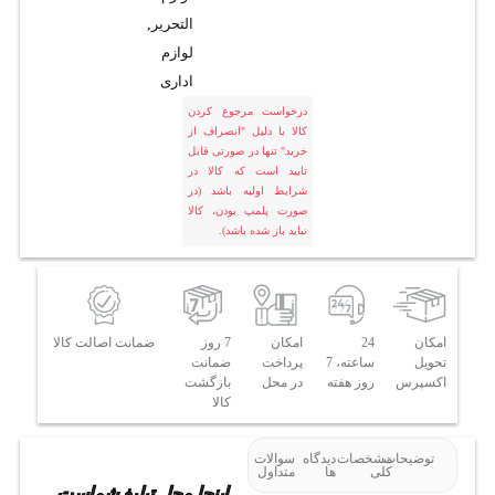
التحریر
,
لوازم
اداری
درخواست مرجوع کردن
کالا با دلیل "انصراف از
خرید" تنها در صورتی قابل
تایید است که کالا در
شرایط اولیه باشد (در
صورت پلمپ بودن، کالا
نباید باز شده باشد).
امکان
24
امکان
7 روز
ضمانت اصالت کالا
تحویل
ساعته، 7
پرداخت
ضمانت
اکسپرس
روز هفته
در محل
بازگشت
کالا
توضیحات
مشخصات
دیدگاه
سوالات
کلی
ها
متداول
اینجا محل تبلیغ شماست