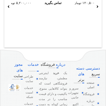
۱۲۰,۵۰۰
تومان
تماس بگیرید
۵,۲۰۰,۰۰۰
تومان
پشتیبانی از
SNMP،
SSH، API،
Winbox
درباره
فروشگاه
خدمات
مجوز
دسترسی
دسته
های
یک
خرید
اینترنتی
سریع
های
سایت
طراحی
مطمئن، نیازمند
برتر
سایت
صفحه
فروشگاهی است که
اصلی
خدمات
سرور و
بتواند کالاهایی متنوع،
امنیت
تجهیزات
باکیفیت و دارای قیمت
فروشگاه
شبکه
جانبی
مناسب را در مدت
درباره
خدمات
اکتیو
زمانی کوتاه به دست
ما