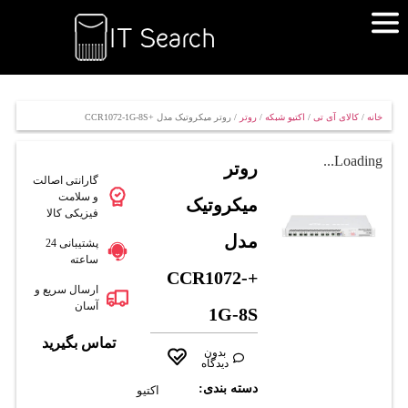
خانه
/
کالای آی تی
/
اکتیو شبکه
/
روتر
/ روتر میکروتیک مدل +CCR1072-1G-8S
Loading...
روتر
گارانتی اصالت
و سلامت
میکروتیک
فیزیکی کالا
مدل
پشتیبانی 24
ساعته
+CCR1072-
ارسال سریع و
آسان
1G-8S
تماس بگیرید
بدون
دیدگاه
دسته بندی:
اکتیو