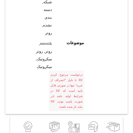
شبکه
,
دسته
بندی
نشده
,
روتر
موضوعات
,
mirotik
روتر
,
روتر
میکروتیک
,
میکروتیک
درخواست مرجوع کردن
کالا با دلیل "انصراف از
خرید" تنها در صورتی قابل
تایید است که کالا در
شرایط اولیه باشد (در
صورت پلمپ بودن، کالا
نباید باز شده باشد).