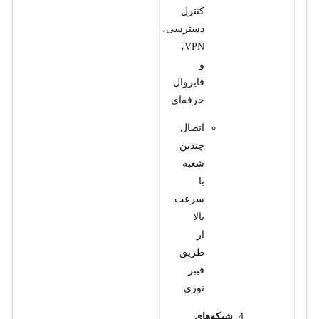
کنترل
دسترسی،
VPN،
و
فایروال
حرفه‌ای
اتصال
چندین
شعبه
با
سرعت
بالا
از
طریق
فیبر
نوری
شبکه‌های