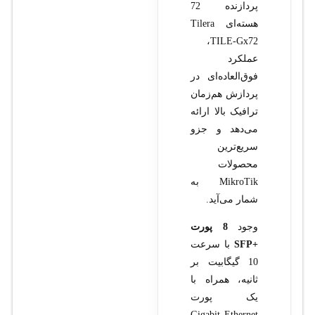
پردازنده 72
هسته‌ای Tilera
TILE-Gx72،
عملکرد
فوق‌العاده‌ای در
پردازش هم‌زمان
ترافیک بالا ارائه
می‌دهد و جزو
سریع‌ترین
محصولات
MikroTik به
شمار می‌آید.
وجود
8 پورت
+SFP
با سرعت
10 گیگابیت بر
ثانیه، همراه با
یک پورت
Gigabit Ethernet