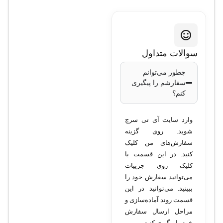
+CCR1072-
1G-8S
سوالات متداول
مدل:
+CCR1072-
چطور می‌توانم
سفارشم را پیگیری
1G-8S
کنم؟
پردازنده:
Tilera
وارد سایت آی تی سرچ
TILE-Gx72، 72
شوید. روی گزینه
هسته‌ای
سفارش‌های من کلیک
کنید. در این قسمت با
فرکانس پردازنده:
1
کلیک روی جزییات
گیگاهرتز برای هر
می‌توانید سفارش خود را
هسته
ببینید. می‌توانید در این
قسمت روند آماده‌سازی و
RAM:
16 گیگابایت
مراحل ارسال سفارش
DDR3 ECC
خود را پیگیری کنید.