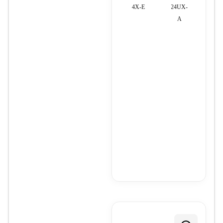
Lite
RBLHG-
4X-E
24UX-
رک‌مونت)
TC
5nD
A
حداکثر توان
مصرفی:
125 وات
دمای عملیاتی:
20-
تا 60 درجه
سانتی‌گراد
امکانات نرم‌افزاری:
پشتیبانی
کامل از
پروتکل‌های
BGP، OSPF،
MPLS،
VRRP