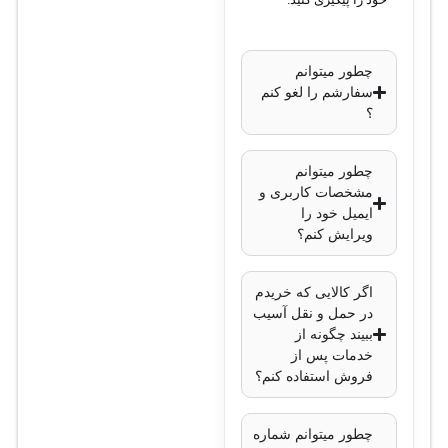
حافظه ذخیره‌سازی:
128 مگابایت NAND
چطور میتوانم
سفارشم را لغو کنم
سیستم‌عامل:
؟
RouterOS، سطح
دسترسی (License
چطور میتوانم
Level 6)
مشخصات کاربری و
ایمیل خود را
پورت‌ها:
ویرایش کنم؟
8 عدد پورت
اگر کالایی که خریدم
+SFP (10G)
در حمل و نقل آسیب
ببیند چگونه از
1 عدد پورت
خدمات پس از
Gigabit
فروش استفاده کنم؟
Ethernet
برای مدیریت
چطور میتوانم شماره