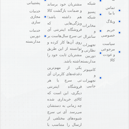
پشتیبانی
شبکه
مشتریان خود برساند
تماس
و ضمانت بازگشت کالا
خدمات
پسیو
با ما
مجازی
هم داشته باشد؛
شبکه
وبلاگ
سازی
ویژگی‌هایی که
مخابرات
فروشگاه اینترنتی آی
حریم
خدمات
و
خصوصی
دوربین
تی سرچ سال‌هاست بر
سانترال
مداربسته
روی آن‌ها کار کرده و
سیاست
تجهیزات
توانسته از این طریق
مرجوعی
نظارتی و
و عودت
مشتریان ثابت خود را
دوربین
کالا
مداربسته
داشته باشد.
یکی از مهم‌ترین
کامپیوتر
دغدغه‌های کاربران آی
و
تی سرچ یا هر
تجهیزات
جانبی
فروشگاه‌ اینترنتی
دیگری، این است که
کالای خریداری شده
چه زمانی به دستشان
می‌رسد. آی تی سرچ
شیوه‌های مختلفی از
ارسال را متناسب با