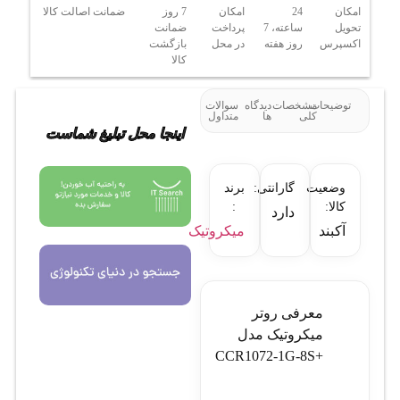
امکان
24
امکان
7 روز
ضمانت اصالت کالا
تحویل
ساعته، 7
پرداخت
ضمانت
اکسپرس
روز هفته
در محل
بازگشت
کالا
توضیحات
مشخصات
دیدگاه
سوالات
کلی
ها
متداول
اینجا محل تبلیغ شماست
وضعیت
گارانتی:
برند
کالا:
:
دارد
آکبند
میکروتیک
معرفی روتر
میکروتیک مدل
+CCR1072-1G-8S