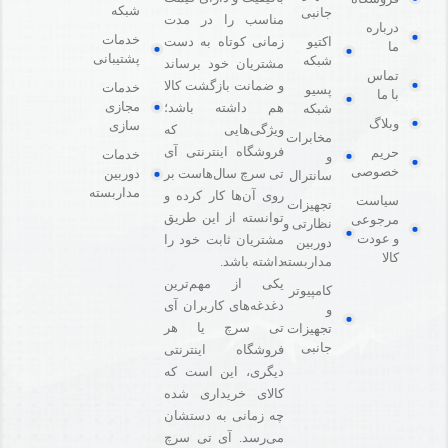
شبکه
جانبی
مناسب را در مدت
درباره
خدمات
اکتیو
زمانی کوتاه به دست
ما
پشتیبانی
شبکه
مشتریان خود برساند
تماس
و ضمانت بازگشت کالا
خدمات
پسیو
با ما
مجازی
هم داشته باشد؛
شبکه
وبلاگ
سازی
ویژگی‌هایی که
مخابرات
فروشگاه اینترنتی آی
حریم
خدمات
و
خصوصی
دوربین
تی سرچ سال‌هاست بر
سانترال
مداربسته
روی آن‌ها کار کرده و
سیاست
تجهیزات
توانسته از این طریق
مرجوعی
نظارتی و
و عودت
مشتریان ثابت خود را
دوربین
کالا
مداربسته
داشته باشد.
یکی از مهم‌ترین
کامپیوتر
دغدغه‌های کاربران آی
و
تی سرچ یا هر
تجهیزات
جانبی
فروشگاه‌ اینترنتی
دیگری، این است که
کالای خریداری شده
چه زمانی به دستشان
می‌رسد. آی تی سرچ