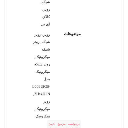
شبکه
,
روتر
,
کالای
آی تی
موضوعات
روتر
,
روتر
شبکه
,
روتر
شبکه
میکروتیک
,
روتر شبکه
میکروتیک
مدل
L009UiGS-
,
2HaxD-IN
روتر
میکروتیک
,
میکروتیک
درخواست مرجوع کردن