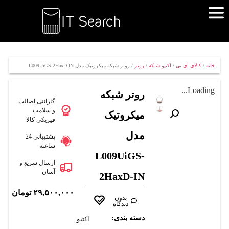
خانه
/
کالای آی تی
/
اکتیو شبکه
/
روتر
/ روتر شبکه میکروتیک مدل L009UiGS-2HaxD-IN
Loading...
روتر شبکه
گارانتی اصالت
و سلامت
میکروتیک
فیزیکی کالا
مدل
پشتیبانی 24
ساعته
L009UiGS-
ارسال سریع و
آسان
2HaxD-IN
۲۹,۵۰۰,۰۰۰
تومان
بدون
دیدگاه
دسته بندی:
اکتیو