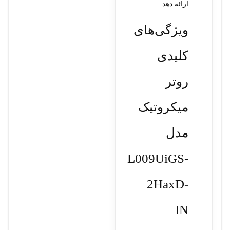
ارائه دهد.
ویژگی‌های
کلیدی
روتر
میکروتیک
مدل
L009UiGS-
2HaxD-
IN