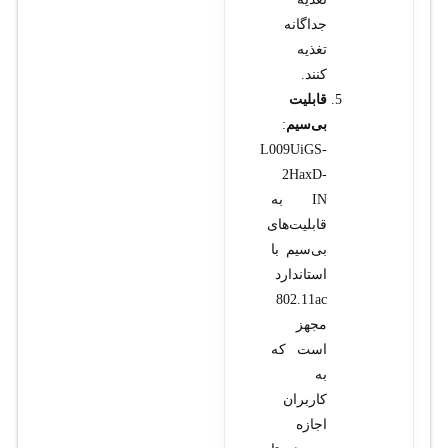
جداگانه
تغذیه
کنند.
قابلیت
بی‌سیم
:
L009UiGS-
2HaxD-
IN به
قابلیت‌های
بی‌سیم با
استاندارد
802.11ac
مجهز
است که
به
کاربران
اجازه