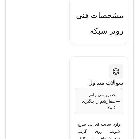
مشخصات فنی
روتر شبکه
میکروتیک مدل
L009UiGS-
2HaxD-IN
سوالات متداول
مدل
: L009UiGS-
چطور می‌توانم
سفارشم را پیگیری
2HaxD-IN
کنم؟
پردازنده
: Quad-core
ARM Cortex A53
وارد سایت آی تی سرچ
سرعت پردازش
:
شوید. روی گزینه
1.35 گیگاهرتز
سفارش‌های من کلیک