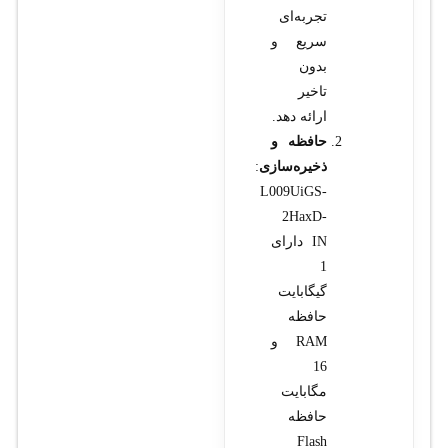
تجربه‌ای
سریع و
بدون
تاخیر
ارائه دهد.
حافظه و
ذخیره‌سازی
:
L009UiGS-
2HaxD-
IN دارای
1
گیگابایت
حافظه
RAM و
16
مگابایت
حافظه
Flash