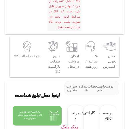
کالا با دلیل "انصراف از
خرید" تنها در صورتی قابل
تایید است که کالا در
شرایط اولیه باشد (در
صورت پلمپ بودن، کالا
نباید باز شده باشد).
امکان
24
امکان
7 روز
ضمانت اصالت کالا
تحویل
ساعته، 7
پرداخت
ضمانت
اکسپرس
روز هفته
در محل
بازگشت
کالا
توضیحات
مشخصات
دیدگاه
سوالات
کلی
ها
متداول
اینجا محل تبلیغ شماست
وضعیت
گارانتی:
برند
کالا:
:
میکروتیک