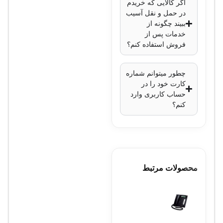
اگر کالایی که خریدم
60 درجه سانتی‌گراد
در حمل و نقل آسیب
ببیند چگونه از
ابعاد
: 200x115x30
خدمات پس از
میلی‌متر
فروش استفاده کنم؟
وزن
: 0.4 کیلوگرم
منبع تغذیه
: 100-240
چطور میتوانم شماره
ولت AC (با آداپتور)
کارت خود را در
حساب کاربری وارد
نتیجه‌گیری
کنم؟
روتر
میکروتیک مدل
L009UiGS-2HaxD-IN
به‌عنوان یک راه‌حل کارآمد
محصولات مرتبط
و چندمنظوره برای
شبکه‌های کوچک و متوسط
طراحی شده است. با ارائه
عملکرد بالا، قابلیت‌های