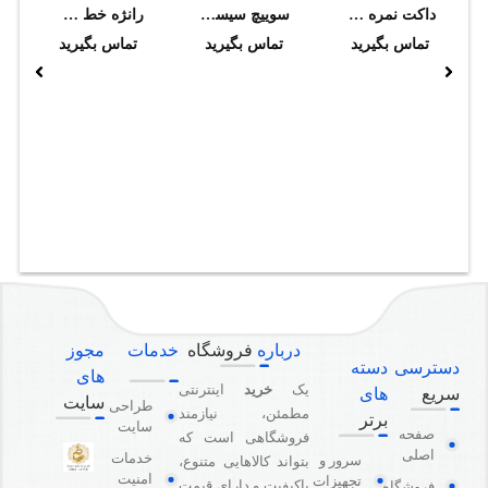
داکت نمره 30*30 سوپيتا
سوييچ سيسکو مدل WS-C3750X-48PF-S
رانژه خط شهری و داخلی
تماس بگیرید
تماس بگیرید
تماس بگیرید
درباره
فروشگاه
خدمات
مجوز
دسترسی
دسته
های
یک
خرید
اینترنتی
سریع
های
سایت
طراحی
مطمئن، نیازمند
برتر
سایت
صفحه
فروشگاهی است که
اصلی
خدمات
سرور و
بتواند کالاهایی متنوع،
امنیت
تجهیزات
باکیفیت و دارای قیمت
فروشگاه