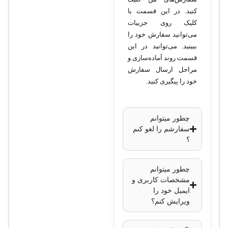
کنید. در این قسمت با
حافظه رم
: 1
کلیک روی جزییات
گیگابایت
می‌توانید سفارش خود را
حافظه ذخیره‌سازی
:
ببینید. می‌توانید در این
16 مگابایت Flash
قسمت روند آماده‌سازی و
پورت‌های اترنت
: 8
مراحل ارسال سفارش
خود را پیگیری کنید.
پورت 10/100/1000
(گیگابیت)
پورت SFP
: 1 پورت
چطور میتوانم
SFP (برای ارتباط
سفارشم را لغو کنم
؟
فیبر نوری)
بی‌سیم
: 802.11ac با
چطور میتوانم
دو باند 2.4GHz و
مشخصات کاربری و
5GHz
ایمیل خود را
توان خروجی
: 48
ویرایش کنم؟
ولت DC
دمای کاری
: -20 تا