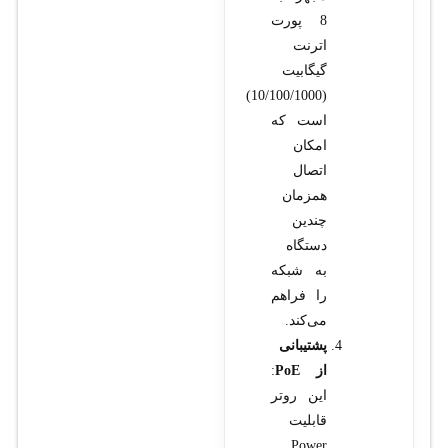
8 پورت
اترنت
گیگابیت
(10/100/1000)
است که
امکان
اتصال
همزمان
چندین
دستگاه
به شبکه
را فراهم
می‌کند.
پشتیبانی
از PoE
:
این روتر
قابلیت
Power