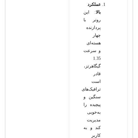
عملکرد
بالا
: این
روتر با
پردازنده
چهار
هسته‌ای
و سرعت
1.35
گیگاهرتز،
قادر
است
ترافیک‌های
سنگین و
پیچیده را
به‌خوبی
مدیریت
کند و به
کاربر