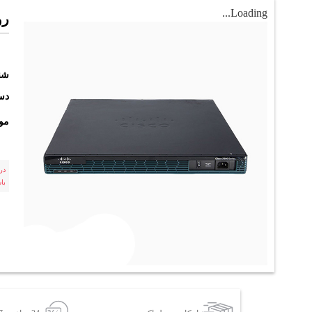
Loading...
رو
شن
دست
مو
در
با