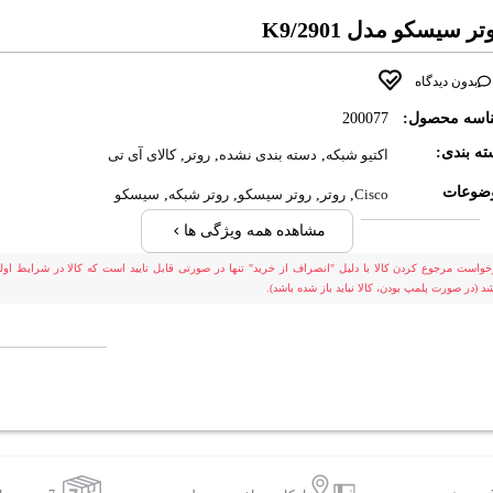
تر سيسکو مدل 2901/K9
بدون دیدگاه
اسه محصول:
200077
ه بندی:
اکتیو شبکه
,
دسته بندی نشده
,
روتر
,
کالای آی تی
ضوعات
Cisco
,
روتر
,
روتر سیسکو
,
روتر شبکه
,
سیسکو
مشاهده همه ویژگی ها
خواست مرجوع کردن کالا با دلیل "انصراف از خرید" تنها در صورتی قابل تایید است که کالا در شرایط اولی
شد (در صورت پلمپ بودن، کالا نباید باز شده باشد).