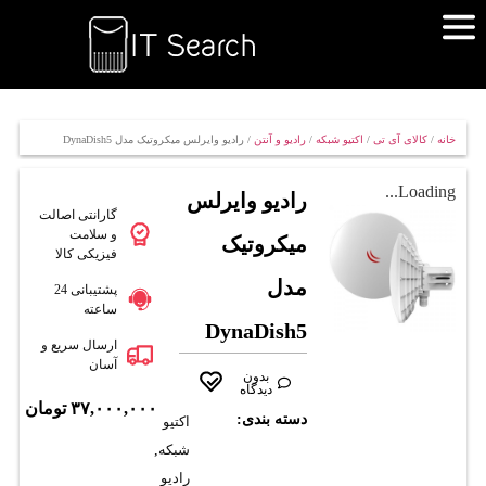
خانه
/
کالای آی تی
/
اکتیو شبکه
/
رادیو و آنتن
/ رادیو وایرلس میکروتیک مدل DynaDish5
Loading...
رادیو وایرلس
گارانتی اصالت
و سلامت
میکروتیک
فیزیکی کالا
مدل
پشتیبانی 24
ساعته
DynaDish5
ارسال سریع و
آسان
بدون
دیدگاه
۳۷,۰۰۰,۰۰۰
تومان
دسته بندی:
اکتیو
شبکه
,
رادیو