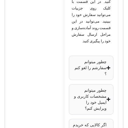
کنید. در این قسمت با
تکنولوژی MIMO
:
کلیک روی جزییات
2×2 MIMO
می‌توانید سفارش خود را
پورت‌ها
:
ببینید. می‌توانید در این
قسمت روند آماده‌سازی و
یک پورت
مراحل ارسال سفارش
گیگابیت
خود را پیگیری کنید.
اترنت با
سرعت
10/100/1000
چطور میتوانم
سفارشم را لغو کنم
مگابیت بر
؟
ثانیه
توان خروجی
چطور میتوانم
وایرلس
: تا 31dBm
مشخصات کاربری و
پردازنده
: QCA9557
ایمیل خود را
با سرعت 720
ویرایش کنم؟
مگاهرتز
حافظه رم
: 128
اگر کالایی که خریدم