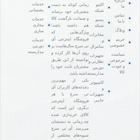
درباره
خدمات
اکتیو
زمانی کوتاه به دست
ما
پشتیبانی
شبکه
مشتریان خود برساند
تماس
و ضمانت بازگشت کالا
خدمات
پسیو
با ما
مجازی
هم داشته باشد؛
شبکه
وبلاگ
سازی
ویژگی‌هایی که
مخابرات
فروشگاه اینترنتی آی
حریم
خدمات
و
خصوصی
دوربین
تی سرچ سال‌هاست بر
سانترال
مداربسته
روی آن‌ها کار کرده و
سیاست
تجهیزات
توانسته از این طریق
مرجوعی
نظارتی و
و عودت
مشتریان ثابت خود را
دوربین
کالا
مداربسته
داشته باشد.
یکی از مهم‌ترین
کامپیوتر
دغدغه‌های کاربران آی
و
تی سرچ یا هر
تجهیزات
جانبی
فروشگاه‌ اینترنتی
دیگری، این است که
کالای خریداری شده
چه زمانی به دستشان
می‌رسد. آی تی سرچ
شیوه‌های مختلفی از