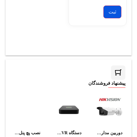
پیشنهاد فروشندگان
دوربین مداربسته هایک ویژن مدل DS-2CD2T43G2-2I (4mm)
دستگاه NVR تحت شبکه تیاندی مدل TC-R3104 I/B/P4/C/EU/L/S
نصب پچ پنل تلفن 50 پورت