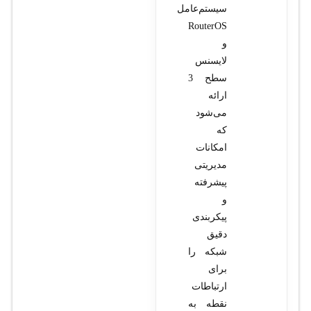
سیستم‌عامل
RouterOS
و
لایسنس
سطح 3
ارائه
می‌شود
که
امکانات
مدیریتی
پیشرفته
و
پیکربندی
دقیق
شبکه را
برای
ارتباطات
نقطه به