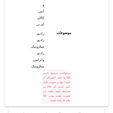
و
آنتن
,
کالای
آی تی
موضوعات
رادیو
,
رادیو
میکروتیک
,
رادیو
وایرلس
,
میکروتیک
درخواست مرجوع کردن
کالا با دلیل "انصراف از
خرید" تنها در صورتی قابل
تایید است که کالا در
شرایط اولیه باشد (در
صورت پلمپ بودن، کالا
نباید باز شده باشد).