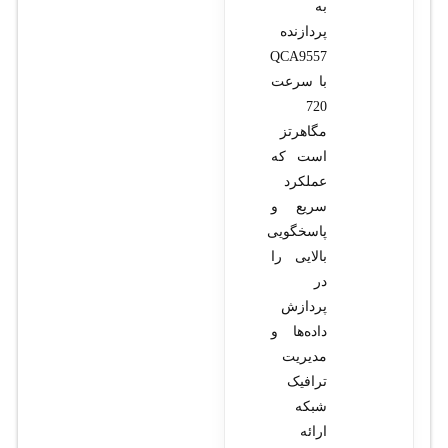
به
پردازنده
QCA9557
با سرعت
720
مگاهرتز
است که
عملکرد
سریع و
پاسخگویی
بالایی را
در
پردازش
داده‌ها و
مدیریت
ترافیک
شبکه
ارائه