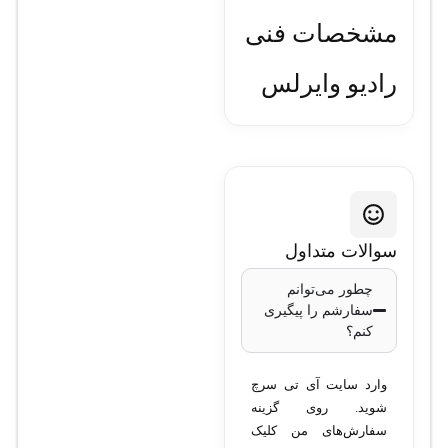
مشخصات فنی
رادیو وایرلس
میکروتیک مدل
DynaDish5
مدل
: DynaDish 5
سوالات متداول
فرکانس
چطور می‌توانم
پشتیبانی‌شده
: 5
سفارشم را پیگیری
گیگاهرتز
کنم؟
استانداردهای
وایرلس
: 802.11a/n
وارد سایت آی تی سرچ
توان آنتن
: 25dBi،
شوید. روی گزینه
سفارش‌های من کلیک
دیسکی