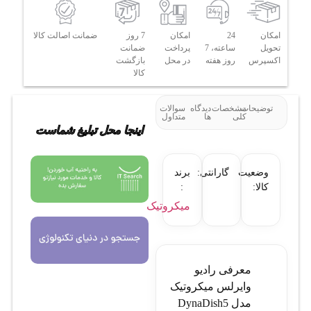
امکان
24
امکان
7 روز
ضمانت اصالت کالا
تحویل
ساعته، 7
پرداخت
ضمانت
اکسپرس
روز هفته
در محل
بازگشت
کالا
توضیحات
مشخصات
دیدگاه
سوالات
کلی
ها
متداول
اینجا محل تبلیغ شماست
وضعیت
گارانتی:
برند
کالا:
:
میکروتیک
معرفی رادیو
وایرلس میکروتیک
مدل DynaDish5