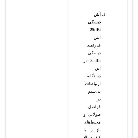
آنتن
دیسکی
:
25dBi
آنتن
قدرتمند
دیسکی
25dBi در
این
دستگاه،
ارتباطات
بی‌سیم
در
فواصل
طولانی و
محیط‌های
باز را با
کیفیت بالا