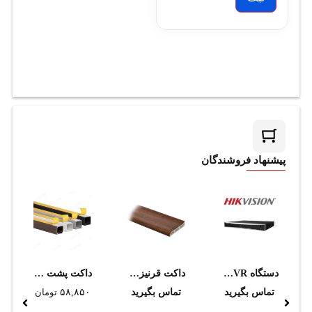
پیشنهاد فروشندگان
دستگاه NVR هایک ویژن مدل DS-7616NXI-K2
داکت قرنيزي ارتفاع 80mm داراي لبه نرم طرح چوب سوپيتا
داکت پشت چسب دار 30*30 دانوب
تماس بگیرید
تماس بگیرید
۵۸,۸۵۰
تومان