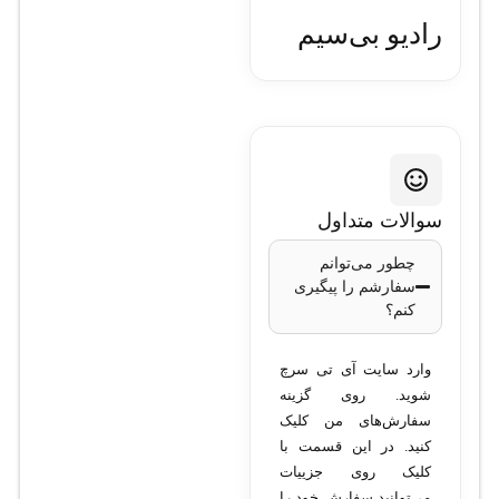
رادیو بی‌سیم
میکروتیک مدل
LHG XL 5 ac _
RBLHGG-
سوالات متداول
5acD-XL
چطور می‌توانم
سفارشم را پیگیری
کنم؟
مدل
: LHG XL 5 ac
(RBLHGG-5acD-
وارد سایت آی تی سرچ
XL)
شوید. روی گزینه
فرکانس
سفارش‌های من کلیک
پشتیبانی‌شده
: 5
کنید. در این قسمت با
کلیک روی جزییات
گیگاهرتز
می‌توانید سفارش خود را