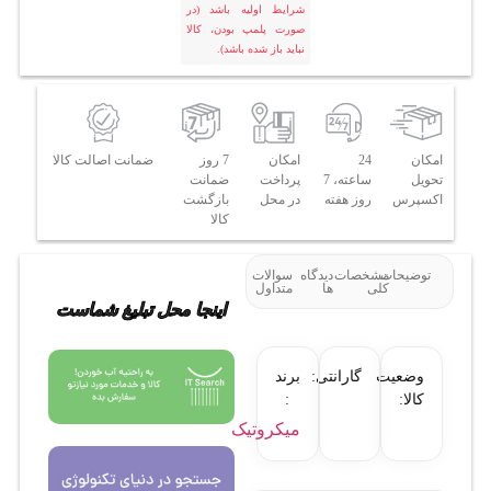
شرایط اولیه باشد (در
صورت پلمپ بودن، کالا
نباید باز شده باشد).
امکان
24
امکان
7 روز
ضمانت اصالت کالا
تحویل
ساعته، 7
پرداخت
ضمانت
اکسپرس
روز هفته
در محل
بازگشت
کالا
توضیحات
مشخصات
دیدگاه
سوالات
کلی
ها
متداول
اینجا محل تبلیغ شماست
وضعیت
گارانتی:
برند
کالا:
:
میکروتیک