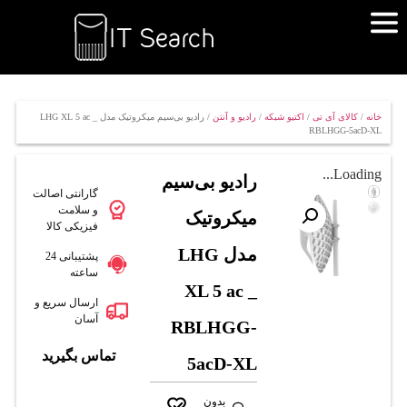
خانه
/
کالای آی تی
/
اکتیو شبکه
/
رادیو و آنتن
/ رادیو بی‌سیم میکروتیک مدل LHG XL 5 ac _
RBLHGG-5acD-XL
Loading...
رادیو بی‌سیم
گارانتی اصالت
و سلامت
میکروتیک
فیزیکی کالا
مدل LHG
پشتیبانی 24
ساعته
XL 5 ac _
ارسال سریع و
آسان
RBLHGG-
تماس بگیرید
5acD-XL
بدون