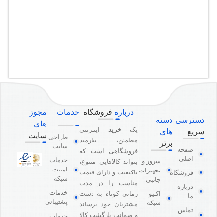
درباره
فروشگاه
خدمات
مجوز
دسترسی
دسته
های
یک
خرید
اینترنتی
سریع
های
سایت
طراحی
مطمئن، نیازمند
برتر
سایت
صفحه
فروشگاهی است که
اصلی
خدمات
سرور و
بتواند کالاهایی متنوع،
امنیت
تجهیزات
باکیفیت و دارای قیمت
فروشگاه
شبکه
جانبی
مناسب را در مدت
درباره
خدمات
اکتیو
زمانی کوتاه به دست
ما
پشتیبانی
شبکه
مشتریان خود برساند
تماس
و ضمانت بازگشت کالا
خدمات
پسیو