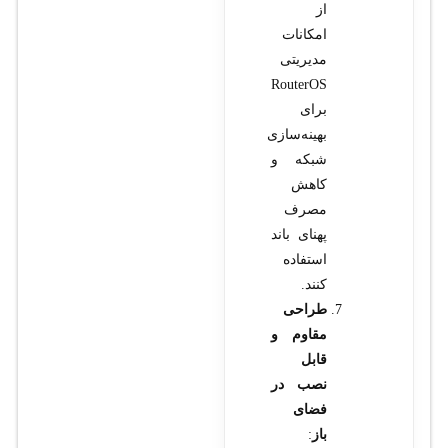
از
امکانات
مدیریتی
RouterOS
برای
بهینه‌سازی
شبکه و
کاهش
مصرف
پهنای باند
استفاده
کنند.
طراحی
مقاوم و
قابل
نصب در
فضای
باز
: