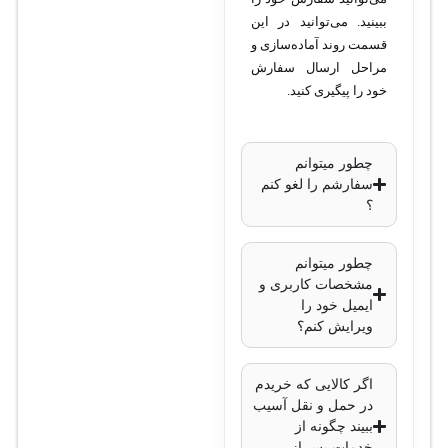
استاندارد بی‌سیم
:
ببینید. می‌توانید در این
802.11a/n/ac
قسمت روند آماده‌سازی و
توان آنتن
: 27dBi
مراحل ارسال سفارش
تکنولوژی MIMO
:
خود را پیگیری کنید.
MIMO 2×2
پورت‌ها
:
چطور میتوانم
یک پورت
سفارشم را لغو کنم
گیگابیت
؟
اترنت
(10/100/1000)
چطور میتوانم
مشخصات کاربری و
توان خروجی
ایمیل خود را
وایرلس
: تا 25dBm
ویرایش کنم؟
پردازنده
: 4 هسته‌ای
QCA9531 با سرعت
اگر کالایی که خریدم
716 مگاهرتز
در حمل و نقل آسیب
حافظه رم
: 256
ببیند چگونه از
خدمات پس از