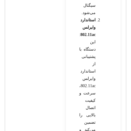
سیگنال
می‌شود.
استاندارد
وایرلس
:
802.11ac
این
دستگاه با
پشتیبانی
از
استاندارد
وایرلس
802.11ac،
سرعت و
کیفیت
اتصال
بالایی را
تضمین
می‌کند و