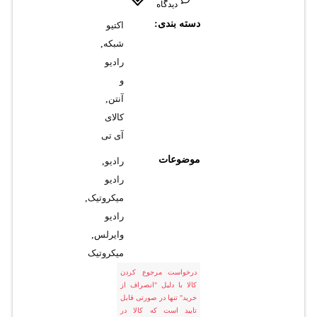
دیدگاه
دسته بندی:
اکتیو
شبکه
,
رادیو
و
آنتن
,
کالای
آی تی
موضوعات
رادیو
,
رادیو
میکروتیک
,
رادیو
وایرلس
,
میکروتیک
درخواست مرجوع کردن
کالا با دلیل "انصراف از
خرید" تنها در صورتی قابل
تایید است که کالا در