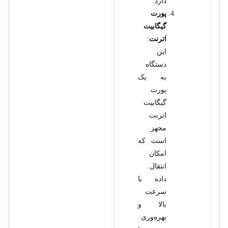
دارد.
پورت
گیگابیت
اترنت
:
این
دستگاه
به یک
پورت
گیگابیت
اترنت
مجهز
است که
امکان
انتقال
داده با
سرعت
بالا و
بهره‌وری