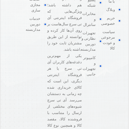
با ما
مجازی
هم داشته باشد؛
شبکه
وبلاگ
سازی
ویژگی‌هایی که
مخابرات
فروشگاه اینترنتی آی
حریم
خدمات
و
خصوصی
دوربین
تی سرچ سال‌هاست بر
سانترال
مداربسته
روی آن‌ها کار کرده و
سیاست
تجهیزات
توانسته از این طریق
مرجوعی
نظارتی و
و عودت
مشتریان ثابت خود را
دوربین
کالا
مداربسته
داشته باشد.
یکی از مهم‌ترین
کامپیوتر
دغدغه‌های کاربران آی
و
تی سرچ یا هر
تجهیزات
جانبی
فروشگاه‌ اینترنتی
دیگری، این است که
کالای خریداری شده
چه زمانی به دستشان
می‌رسد. آی تی سرچ
شیوه‌های مختلفی از
ارسال را متناسب با
فروشنده کالا،‌ مقصد
کالا و همچنین نوع کالا