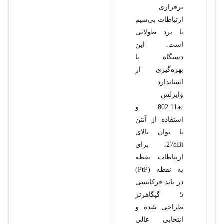
برقراری
ارتباطات بی‌سیم
با برد طولانی
است. این
دستگاه با
بهره‌گیری از
استاندارد
وایرلس
802.11ac و
استفاده از آنتن
با توان بالای
27dBi، برای
ارتباطات نقطه
به نقطه (PtP)
در باند فرکانسی
5 گیگاهرتز
طراحی شده و
انتخابی عالی